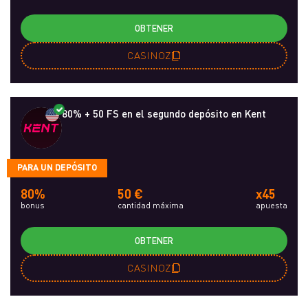
OBTENER
CASINOZ
80% + 50 FS en el segundo depósito en Kent
PARA UN DEPÓSITO
80%
50 €
x45
bonus
cantidad máxima
apuesta
OBTENER
CASINOZ