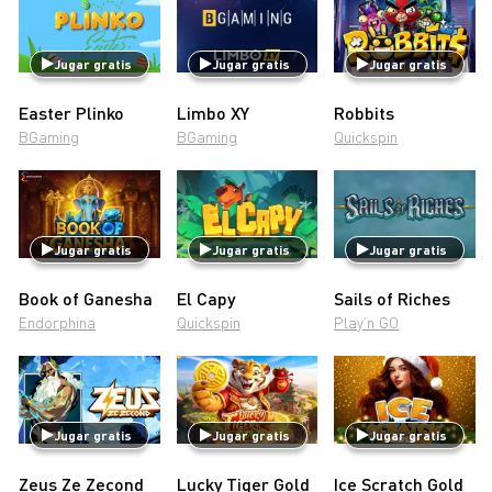
Jugar gratis
Jugar gratis
Jugar gratis
Easter Plinko
Limbo XY
Robbits
BGaming
BGaming
Quickspin
Jugar gratis
Jugar gratis
Jugar gratis
Book of Ganesha
El Capy
Sails of Riches
Endorphina
Quickspin
Play’n GO
Jugar gratis
Jugar gratis
Jugar gratis
Zeus Ze Zecond
Lucky Tiger Gold
Ice Scratch Gold