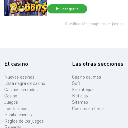
Jugar gratis
Clasificación completa de juegos
El casino
Las otras secciones
Nuevos casinos
Casino del mes
Lista negra de casino
Soft
Casinos cerrados
Estrategias
Casino
Noticias
Juegos
Sitemap
Los torneos
Casinos en tierra
Bonificaciones
Reglas de los juegos
Rewards