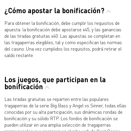
¿Cómo apostar la bonificación?
Para obtener la bonificación, debe cumplir los requisitos de
apuesta: la bonificación debe apostarse x45, y las ganancias
de las tiradas gratuitas x40. Las apuestas se completan en
las tragaperras elegibles, tal y como especifican las normas
del casino. Una vez cumplidos los requisitos, podrá retirar el
saldo restante.
Los juegos, que participan en la
bonificación
Las tiradas gratuitas se reparten entre las populares
tragaperras de la serie Big Bass y Angel vs Sinner, todas ellas
conocidas por su alta participación, sus dinámicas rondas de
bonificación y su sólido RTP. Los fondos de bonificación se
pueden utilizar en una amplia selección de tragaperras