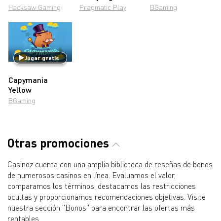
Hacksaw Gaming
Pragmatic Play
BGaming
Jugar gratis
Capymania
Yellow
BGaming
Otras promociones
Casinoz cuenta con una amplia biblioteca de reseñas de bonos
de numerosos casinos en línea. Evaluamos el valor,
comparamos los términos, destacamos las restricciones
ocultas y proporcionamos recomendaciones objetivas. Visite
nuestra sección "Bonos" para encontrar las ofertas más
rentables.