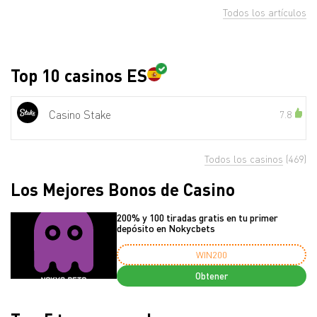
Todos los artículos
Top 10 casinos ES
Casino Stake
7.8
Todos los casinos
(469)
Los Mejores Bonos de Casino
200% y 100 tiradas gratis en tu primer
depósito en Nokycbets
WIN200
Obtener