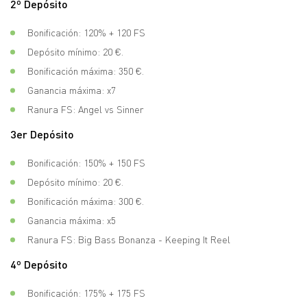
2º Depósito
Bonificación: 120% + 120 FS
Depósito mínimo: 20 €.
Bonificación máxima: 350 €.
Ganancia máxima: x7
Ranura FS: Angel vs Sinner
3er Depósito
Bonificación: 150% + 150 FS
Depósito mínimo: 20 €.
Bonificación máxima: 300 €.
Ganancia máxima: x5
Ranura FS: Big Bass Bonanza - Keeping It Reel
4º Depósito
Bonificación: 175% + 175 FS