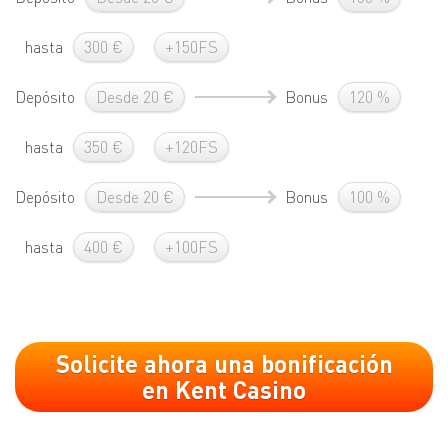
hasta
300 €
+150FS
Depósito
Desde 20 €
Bonus
120 %
hasta
350 €
+120FS
Depósito
Desde 20 €
Bonus
100 %
hasta
400 €
+100FS
Solicite ahora una bonificación
en Kent Casino