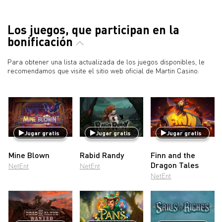
Los juegos, que participan en la
bonificación
Para obtener una lista actualizada de los juegos disponibles, le
recomendamos que visite el sitio web oficial de Martin Casino.
Jugar gratis
Jugar gratis
Jugar gratis
Mine Blown
Rabid Randy
Finn and the
Dragon Tales
NetEnt
NetEnt
NetEnt