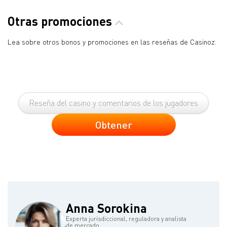
Otras promociones
Lea sobre otros bonos y promociones en las reseñas de Casinoz.
Reseña del casino y comentarios de los jugadores
Obtener
Anna Sorokina
Experta jurisdiccional, reguladora y analista
de mercado