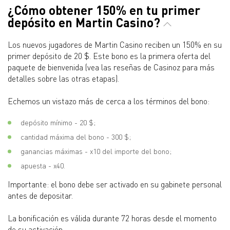
¿Cómo obtener 150% en tu primer
depósito en Martin Casino?
Los nuevos jugadores de Martin Casino reciben un 150% en su
primer depósito de 20 $. Este bono es la primera oferta del
paquete de bienvenida (vea las reseñas de Casinoz para más
detalles sobre las otras etapas).
Echemos un vistazo más de cerca a los términos del bono:
depósito mínimo - 20 $;
cantidad máxima del bono - 300 $;
ganancias máximas - x10 del importe del bono;
apuesta - x40.
Importante: el bono debe ser activado en su gabinete personal
antes de depositar.
La bonificación es válida durante 72 horas desde el momento
de su activación.