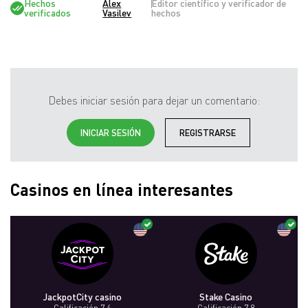
Hechos
Alex
Editor científico y verificador de
verificados
Vasilev
hechos
Debes iniciar sesión para dejar un comentario:
INICIAR SESIÓN
REGISTRARSE
Casinos en línea interesantes
JackpotCity casino
Stake Casino
Calificación 7.4
Calificación 7.8