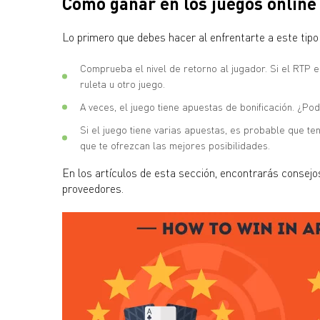
Cómo ganar en los juegos online
Lo primero que debes hacer al enfrentarte a este tipo 
Comprueba el nivel de retorno al jugador. Si el RTP 
ruleta u otro juego.
A veces, el juego tiene apuestas de bonificación. ¿Po
Si el juego tiene varias apuestas, es probable que ten
que te ofrezcan las mejores posibilidades.
En los artículos de esta sección, encontrarás consejo
proveedores.