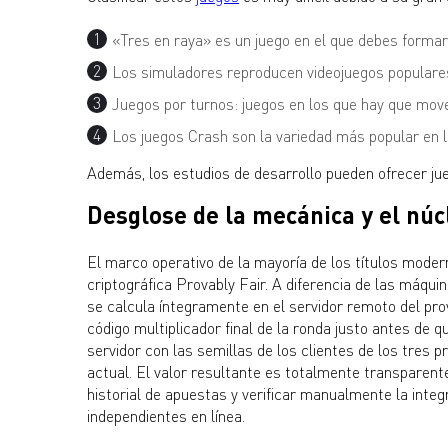
«Tres en raya» es un juego en el que debes forma
Los simuladores reproducen videojuegos populares,
Juegos por turnos: juegos en los que hay que move
Los juegos Crash son la variedad más popular en l
Además, los estudios de desarrollo pueden ofrecer ju
Desglose de la mecánica y el nú
El marco operativo de la mayoría de los títulos mode
criptográfica Provably Fair. A diferencia de las máqui
se calcula íntegramente en el servidor remoto del pro
código multiplicador final de la ronda justo antes de 
servidor con las semillas de los clientes de los tres 
actual. El valor resultante es totalmente transparente
historial de apuestas y verificar manualmente la inte
independientes en línea.