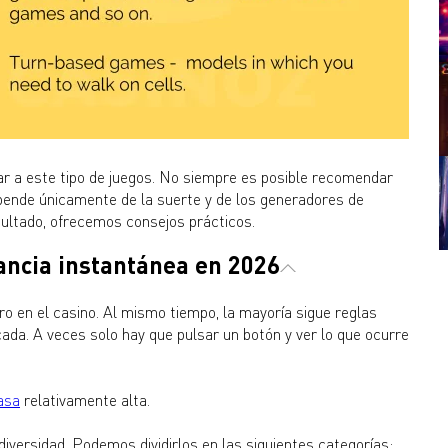
r a este tipo de juegos. No siempre es posible recomendar
epende únicamente de la suerte y de los generadores de
esultado, ofrecemos consejos prácticos.
ancia instantánea en 2026
ro en el casino. Al mismo tiempo, la mayoría sigue reglas
cada. A veces solo hay que pulsar un botón y ver lo que ocurre
asa
relativamente alta.
 diversidad. Podemos dividirlos en las siguientes categorías: