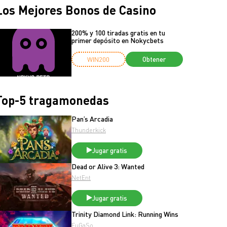
Los Mejores Bonos de Casino
200% y 100 tiradas gratis en tu
primer depósito en Nokycbets
WIN200
Obtener
Top-5 tragamonedas
Pan’s Arcadia
Thunderkick
Jugar gratis
Dead or Alive 3: Wanted
NetEnt
Jugar gratis
Trinity Diamond Link: Running Wins
FuGaSo