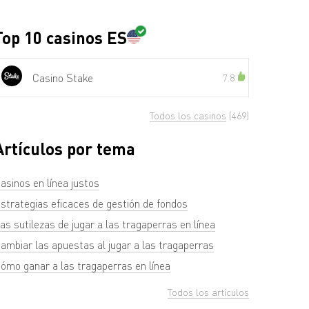
Top 10 casinos ES
Casino Stake
7.8
Todos los casinos
(469)
Artículos por tema
asinos en línea justos
strategias eficaces de gestión de fondos
as sutilezas de jugar a las tragaperras en línea
ambiar las apuestas al jugar a las tragaperras
ómo ganar a las tragaperras en línea
Todos los artículos