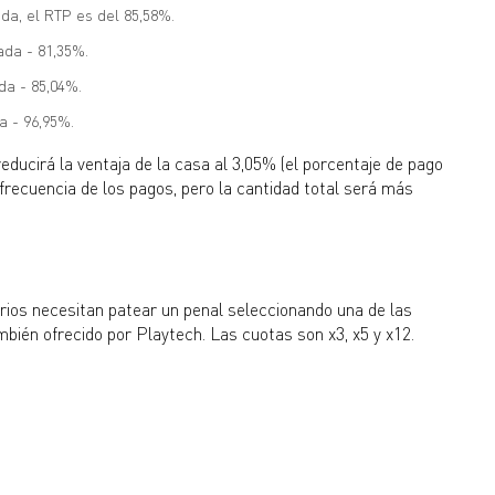
ada, el RTP es del 85,58%.
ada - 81,35%.
da - 85,04%.
a - 96,95%.
 reducirá la ventaja de la casa al 3,05% (el porcentaje de pago
 frecuencia de los pagos, pero la cantidad total será más
rios necesitan patear un penal seleccionando una de las
mbién ofrecido por Playtech. Las cuotas son x3, x5 y x12.