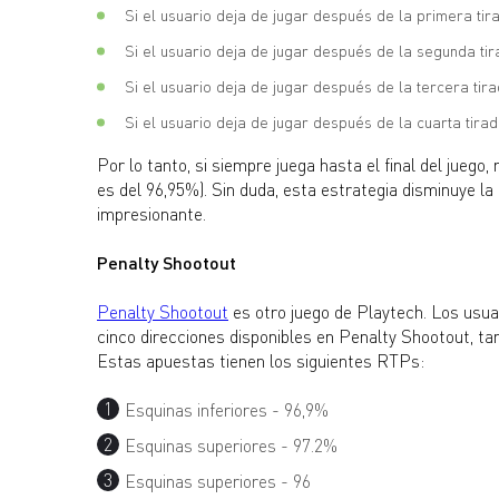
Si el usuario deja de jugar después de la primera tir
Si el usuario deja de jugar después de la segunda tir
Si el usuario deja de jugar después de la tercera tira
Si el usuario deja de jugar después de la cuarta tirad
Por lo tanto, si siempre juega hasta el final del juego,
es del 96,95%). Sin duda, esta estrategia disminuye la
impresionante.
Penalty Shootout
Penalty Shootout
es otro juego de Playtech. Los usua
cinco direcciones disponibles en Penalty Shootout, ta
Estas apuestas tienen los siguientes RTPs:
Esquinas inferiores - 96,9%
Esquinas superiores - 97.2%
Esquinas superiores - 96