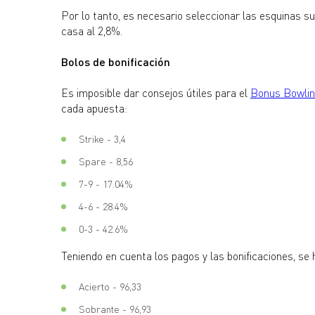
Por lo tanto, es necesario seleccionar las esquinas su
casa al 2,8%.
Bolos de bonificación
Es imposible dar consejos útiles para el
Bonus Bowli
cada apuesta:
Strike - 3,4
Spare - 8,56
7-9 - 17.04%
4-6 - 28.4%
0-3 - 42.6%
Teniendo en cuenta los pagos y las bonificaciones, se
Acierto - 96,33
Sobrante - 96,93