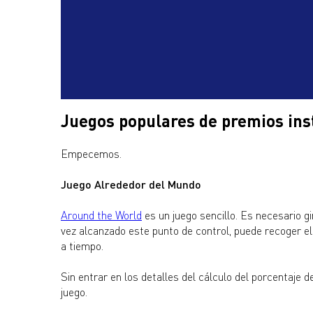
Juegos populares de premios ins
Empecemos.
Juego Alrededor del Mundo
Around the World
es un juego sencillo. Es necesario g
vez alcanzado este punto de control, puede recoger el d
a tiempo.
Sin entrar en los detalles del cálculo del porcentaje 
juego.