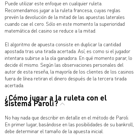
Puede utilizar este enfoque en cualquier ruleta.
Recomendamos jugar a la ruleta francesa, cuyas reglas
prevén la devolución de la mitad de las apuestas laterales
cuando cae el cero. Sólo en este momento la superioridad
matemática del casino se reduce a la mitad.
El algoritmo de apuesta consiste en duplicar la cantidad
apostada tras una tirada acertada. Así, es como si el jugador
intentara subirse a la ola ganadora. En qué momento parar, lo
decide él mismo. Según las observaciones personales del
autor de esta reseña, la mayoría de los clientes de los casinos
fuera de línea retiran el dinero después de la tercera tirada
acertada.
¿Cómo jugar a la ruleta con el
sistema Paroli?
No hay nada que describir en detalle en el método de Paroli.
En primer lugar, basándose en las posibilidades de su bankroll,
debe determinar el tamaño de la apuesta inicial.