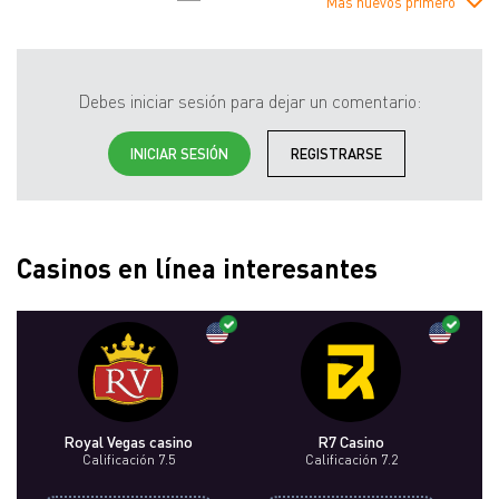
Más nuevos primero
Debes iniciar sesión para dejar un comentario:
INICIAR SESIÓN
REGISTRARSE
Casinos en línea interesantes
Royal Vegas сasino
R7 Casino
Calificación 7.5
Calificación 7.2