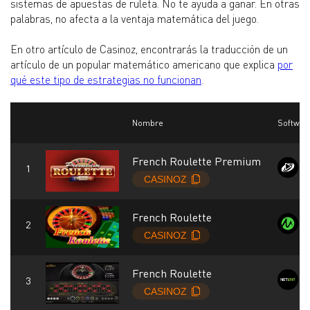
sistemas de apuestas de ruleta. No te ayuda a ganar. En otras
palabras, no afecta a la ventaja matemática del juego.
En otro artículo de Casinoz, encontrarás la traducción de un
artículo de un popular matemático americano que explica
por
qué este tipo de estrategias no funcionan
.
Nombre
Softwar
French Roulette Premium
French Roulette
French Roulette