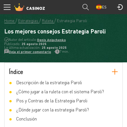
ES
Home
Estrategias
Ruleta
Estrategia Paroli
Los mejores consejos Estrategia Paroli
Autor del artículo:
Denis Anipchenko
Publicado:
25 agosto 2025
La última actualización:
25 agosto 2025
7 min.
Deja el primer comentario
Índice
Descripción de la estrategia Paroli
¿Cómo jugar a la ruleta con el sistema Paroli?
Pos y Contras de la Estrategia Paroli
¿Dónde jugar con la estrategia Paroli?
Conclusión