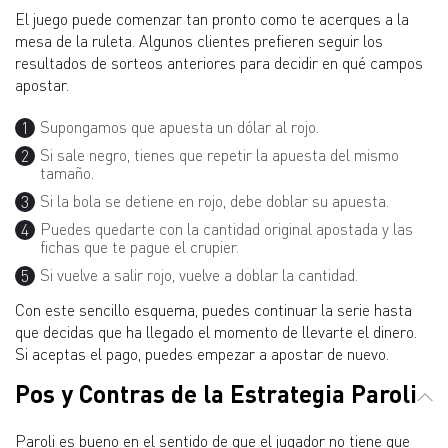
El juego puede comenzar tan pronto como te acerques a la
mesa de la ruleta. Algunos clientes prefieren seguir los
resultados de sorteos anteriores para decidir en qué campos
apostar.
Supongamos que apuesta un dólar al rojo.
Si sale negro, tienes que repetir la apuesta del mismo
tamaño.
Si la bola se detiene en rojo, debe doblar su apuesta.
Puedes quedarte con la cantidad original apostada y las
fichas que te pague el crupier.
Si vuelve a salir rojo, vuelve a doblar la cantidad.
Con este sencillo esquema, puedes continuar la serie hasta
que decidas que ha llegado el momento de llevarte el dinero.
Si aceptas el pago, puedes empezar a apostar de nuevo.
Pos y Contras de la Estrategia Paroli
Paroli es bueno en el sentido de que el jugador no tiene que