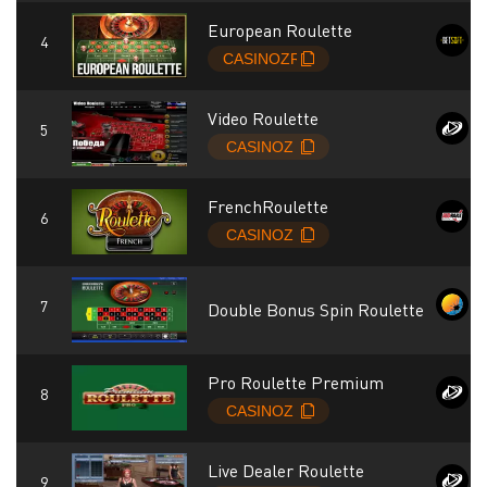
European Roulette
Video Roulette
FrenchRoulette
Double Bonus Spin Roulette
Pro Roulette Premium
Live Dealer Roulette