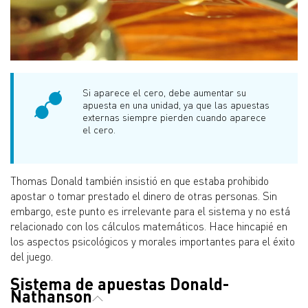
Si aparece el cero, debe aumentar su
apuesta en una unidad, ya que las apuestas
externas siempre pierden cuando aparece
el cero.
Thomas Donald también insistió en que estaba prohibido
apostar o tomar prestado el dinero de otras personas. Sin
embargo, este punto es irrelevante para el sistema y no está
relacionado con los cálculos matemáticos. Hace hincapié en
los aspectos psicológicos y morales importantes para el éxito
del juego.
Sistema de apuestas Donald-
Nathanson