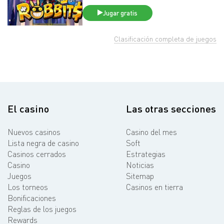
Jugar gratis
Clasificación completa de juegos
El casino
Las otras secciones
Nuevos casinos
Casino del mes
Lista negra de casino
Soft
Casinos cerrados
Estrategias
Casino
Noticias
Juegos
Sitemap
Los torneos
Casinos en tierra
Bonificaciones
Reglas de los juegos
Rewards