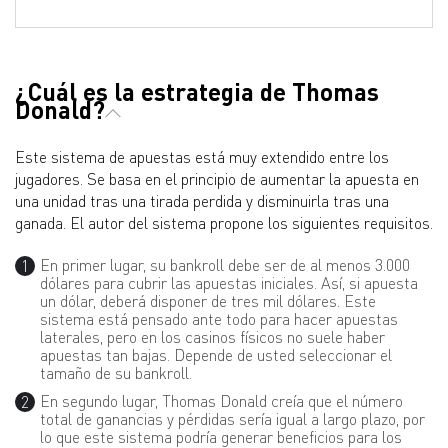
¿Cuál es la estrategia de Thomas
Donald?
Este sistema de apuestas está muy extendido entre los
jugadores. Se basa en el principio de aumentar la apuesta en
una unidad tras una tirada perdida y disminuirla tras una
ganada. El autor del sistema propone los siguientes requisitos.
En primer lugar, su bankroll debe ser de al menos 3.000
dólares para cubrir las apuestas iniciales. Así, si apuesta
un dólar, deberá disponer de tres mil dólares. Este
sistema está pensado ante todo para hacer apuestas
laterales, pero en los casinos físicos no suele haber
apuestas tan bajas. Depende de usted seleccionar el
tamaño de su bankroll.
En segundo lugar, Thomas Donald creía que el número
total de ganancias y pérdidas sería igual a largo plazo, por
lo que este sistema podría generar beneficios para los