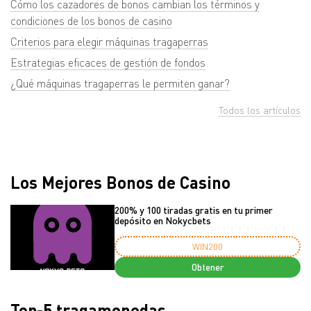
Cómo los cazadores de bonos cambian los términos y
condiciones de los bonos de casino
Criterios para elegir máquinas tragaperras
Estrategias eficaces de gestión de fondos
¿Qué máquinas tragaperras le permiten ganar?
Todos los artículos
Los Mejores Bonos de Casino
200% y 100 tiradas gratis en tu primer
depósito en Nokycbets
WIN200
Obtener
Top-5 tragamonedas