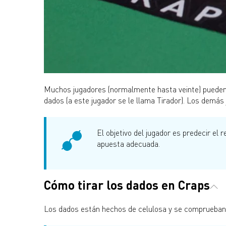
Muchos jugadores (normalmente hasta veinte) pueden p
dados (a este jugador se le llama Tirador). Los demás
El objetivo del jugador es predecir el r
apuesta adecuada.
Cómo tirar los dados en Craps
Los dados están hechos de celulosa y se comprueban