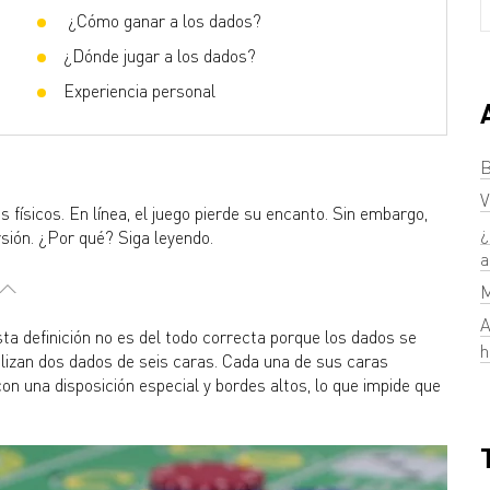
¿Cómo ganar a los dados?
¿Dónde jugar a los dados?
Experiencia personal
B
V
 físicos. En línea, el juego pierde su encanto. Sin embargo,
¿
sión. ¿Por qué? Siga leyendo.
a
M
A
a definición no es del todo correcta porque los dados se
h
tilizan dos dados de seis caras. Cada una de sus caras
n una disposición especial y bordes altos, lo que impide que