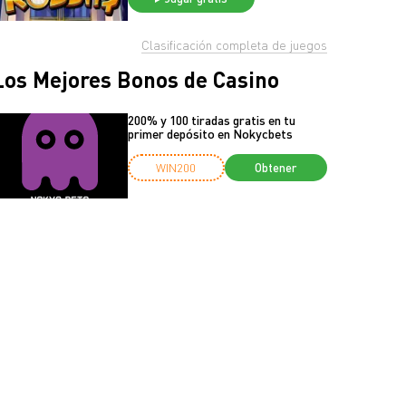
Clasificación completa de juegos
Los Mejores Bonos de Casino
200% y 100 tiradas gratis en tu
primer depósito en Nokycbets
WIN200
Obtener