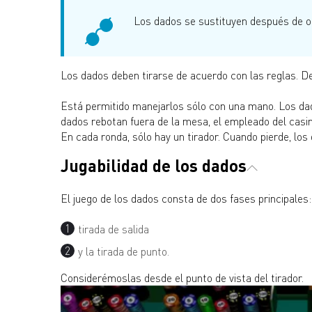
Los dados se sustituyen después de o
Los dados deben tirarse de acuerdo con las reglas. De 
Está permitido manejarlos sólo con una mano. Los dado
dados rebotan fuera de la mesa, el empleado del casi
En cada ronda, sólo hay un tirador. Cuando pierde, los 
Jugabilidad de los dados
El juego de los dados consta de dos fases principales:
tirada de salida
y la tirada de punto.
Considerémoslas desde el punto de vista del tirador.