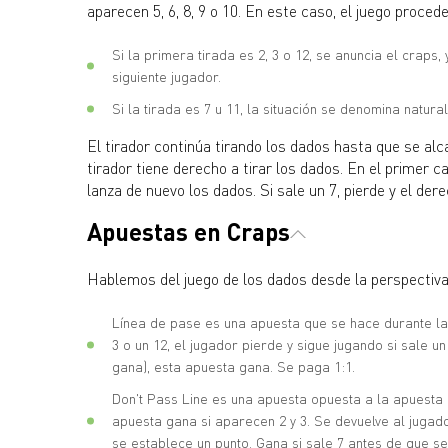
aparecen 5, 6, 8, 9 o 10. En este caso, el juego procede
Si la primera tirada es 2, 3 o 12, se anuncia el craps,
siguiente jugador.
Si la tirada es 7 u 11, la situación se denomina natural
El tirador continúa tirando los dados hasta que se alca
tirador tiene derecho a tirar los dados. En el primer ca
lanza de nuevo los dados. Si sale un 7, pierde y el dere
Apuestas en Craps
Hablemos del juego de los dados desde la perspectiva
Línea de pase es una apuesta que se hace durante la ti
3 o un 12, el jugador pierde y sigue jugando si sale un 
gana), esta apuesta gana. Se paga 1:1.
Don't Pass Line es una apuesta opuesta a la apuesta P
apuesta gana si aparecen 2 y 3. Se devuelve al jugador 
se establece un punto. Gana si sale 7 antes de que se 