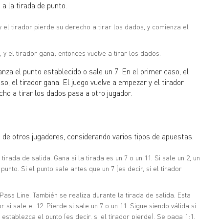
 a la tirada de punto.
 y el tirador pierde su derecho a tirar los dados, y comienza el
, y el tirador gana; entonces vuelve a tirar los dados.
nza el punto establecido o sale un 7. En el primer caso, el
so, el tirador gana. El juego vuelve a empezar y el tirador
cho a tirar los dados pasa a otro jugador.
 de otros jugadores, considerando varios tipos de apuestas.
rada de salida. Gana si la tirada es un 7 o un 11. Si sale un 2, un
punto. Si el punto sale antes que un 7 (es decir, si el tirador
ass Line. También se realiza durante la tirada de salida. Esta
si sale el 12. Pierde si sale un 7 o un 11. Sigue siendo válida si
establezca el punto (es decir, si el tirador pierde). Se paga 1:1.