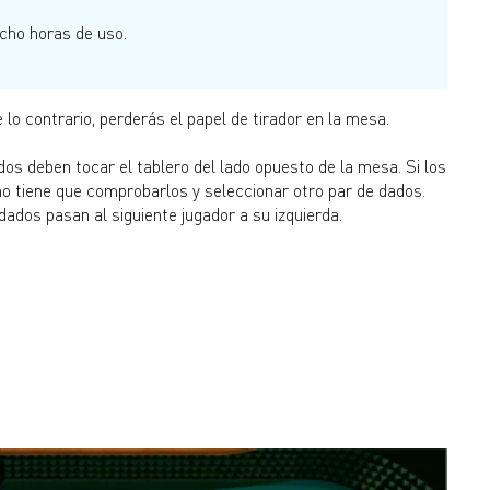
cho horas de uso.
lo contrario, perderás el papel de tirador en la mesa.
s deben tocar el tablero del lado opuesto de la mesa. Si los
no tiene que comprobarlos y seleccionar otro par de dados.
dados pasan al siguiente jugador a su izquierda.