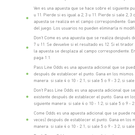
Ven es una apuesta que se hace sobre el siguiente punt
u 11. Pierde si es igual a 2, 3 u 11. Pierde si sale 2,
apuesta se realiza en el campo correspondiente. Gana 
del juego. Los usuarios no pueden eliminarla ni modifi
Don't Come es una apuesta que se realiza después de e
7 u 11. Se devuelve si el resultado es 12. Si el tirad
la apuesta se desplaza al campo correspondiente. En
paga 1:1.
Pass Line Odds es una apuesta adicional que se pued
después de establecer el punto. Gana en los mismos 
manera: si sale 4 o 10 - 2:1; si sale 5 o 9 - 3:2; si sale 
Don't Pass Line Odds es una apuesta adicional que s
existente después de establecer el punto. Gana en l
siguiente manera: si sale 4 o 10 - 1:2; si sale 5 o 9 - 2:3
Come Odds es una apuesta adicional que se puede rea
veces) después de establecer el punto. Gana en los 
manera: si sale 4 o 10 - 2:1; si sale 5 o 9 - 3:2; si sale 