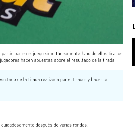
articipar en el juego simultáneamente. Uno de ellos tira los
 jugadores hacen apuestas sobre el resultado de la tirada.
esultado de la tirada realizada por el tirador y hacer la
 cuidadosamente después de varias rondas.