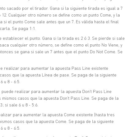
o sacado por el tirador. Gana si la siguiente tirada es igual a 7
 3 o 12. Cualquier otro número se define como un punto Come, y la
si el punto Come sale antes que un 7. Es válida hasta el final
carla. Se paga 1:1.
stablecer el punto. Gana si la tirada es 2 ó 3. Se pierde si sale
or saca cualquier otro número, se define como el punto No Viene, y
tonces se gana si sale un 7 antes que el punto Do Not Come. Se
e realizar para aumentar la apuesta Pass Line existente
casos que la apuesta Línea de pase. Se paga de la siguiente
6 u 8 - 6:5.
e puede realizar para aumentar la apuesta Don't Pass Line
os mismos casos que la apuesta Don't Pass Line. Se paga de la
; si sale 6 u 8 - 5:6.
lizar para aumentar la apuesta Come existente (hasta tres
mismos casos que la apuesta Come. Se paga de la siguiente
6 u 8 - 6:5.