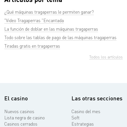
¿Qué máquinas tragaperras le permiten ganar?
"Video Tragaperras "Encantada
La función de doblar en las máquinas tragaperras
Todo sobre las tablas de pago de las máquinas tragaperras
Tiradas gratis en tragaperras
Todos los artículos
El casino
Las otras secciones
Nuevos casinos
Casino del mes
Lista negra de casino
Soft
Casinos cerrados
Estrategias