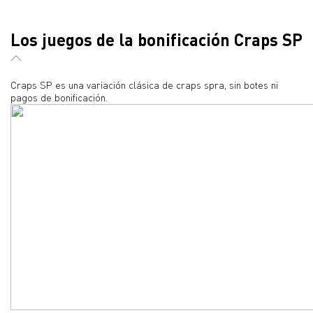
Los juegos de la bonificación Craps SP
Craps SP es una variación clásica de craps spra, sin botes ni
pagos de bonificación.