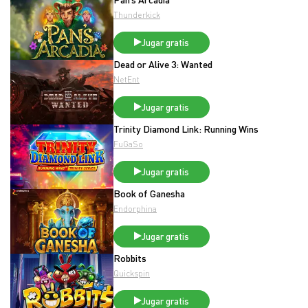
Thunderkick
Jugar gratis
Dead or Alive 3: Wanted
NetEnt
Jugar gratis
Trinity Diamond Link: Running Wins
FuGaSo
Jugar gratis
Book of Ganesha
Endorphina
Jugar gratis
Robbits
Quickspin
Jugar gratis