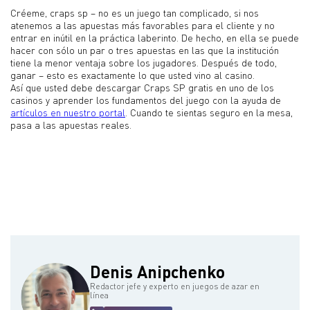
Créeme, craps sp – no es un juego tan complicado, si nos
atenemos a las apuestas más favorables para el cliente y no
entrar en inútil en la práctica laberinto. De hecho, en ella se puede
hacer con sólo un par o tres apuestas en las que la institución
tiene la menor ventaja sobre los jugadores. Después de todo,
ganar – esto es exactamente lo que usted vino al casino.
Así que usted debe descargar Craps SP gratis en uno de los
casinos y aprender los fundamentos del juego con la ayuda de
artículos en nuestro portal
. Cuando te sientas seguro en la mesa,
pasa a las apuestas reales.
Denis Anipchenko
Redactor jefe y experto en juegos de azar en
línea