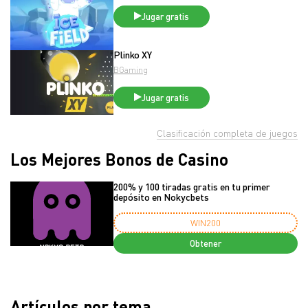
Jugar gratis
Plinko XY
BGaming
Jugar gratis
Clasificación completa de juegos
Los Mejores Bonos de Casino
200% y 100 tiradas gratis en tu primer
depósito en Nokycbets
WIN200
Obtener
Artículos por tema