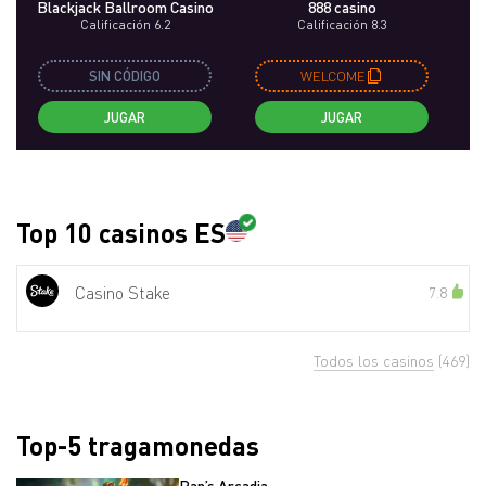
Blackjack Ballroom Casino
888 casino
Calificación 6.2
Calificación 8.3
SIN CÓDIGO
WELCOME
JUGAR
JUGAR
Top 10 casinos ES
Casino Stake
7.8
Todos los casinos
(469)
Top-5 tragamonedas
Pan’s Arcadia