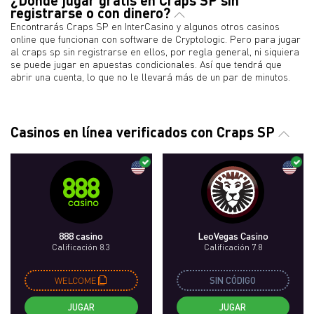
¿Dónde jugar gratis en Craps SP sin
registrarse o con dinero?
Encontrarás Craps SP en InterCasino y algunos otros casinos
online que funcionan con software de Cryptologic. Pero para jugar
al craps sp sin registrarse en ellos, por regla general, ni siquiera
se puede jugar en apuestas condicionales. Así que tendrá que
abrir una cuenta, lo que no le llevará más de un par de minutos.
Casinos en línea verificados con Craps SP
888 casino
LeoVegas Casino
Calificación 8.3
Calificación 7.8
WELCOME
SIN CÓDIGO
JUGAR
JUGAR