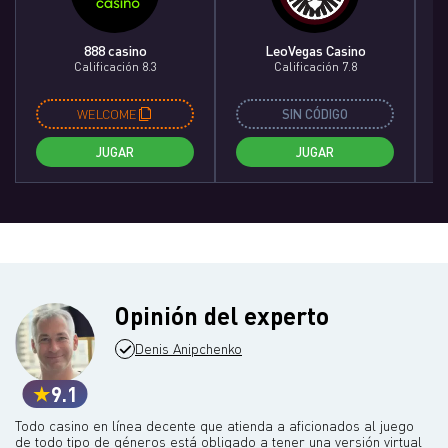
888 casino
LeoVegas Casino
Calificación 8.3
Calificación 7.8
WELCOME
SIN CÓDIGO
JUGAR
JUGAR
Opinión del experto
Denis Anipchenko
9.1
Todo casino en línea decente que atienda a aficionados al juego
de todo tipo de géneros está obligado a tener una versión virtual