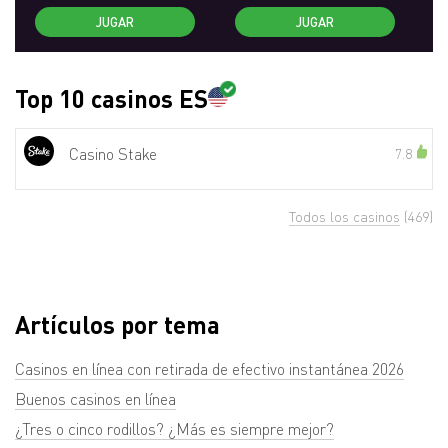
JUGAR
JUGAR
Top 10 casinos ES
Casino Stake
7.8
Todos los casinos
(469)
Artículos por tema
Casinos en línea con retirada de efectivo instantánea 2026
Buenos casinos en línea
¿Tres o cinco rodillos? ¿Más es siempre mejor?