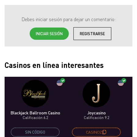
Debes iniciar sesión para dejar un comentario:
INICIAR SESIÓN
REGISTRARSE
Casinos en línea interesantes
Blackjack Ballroom Casino
Joycasino
Calificación 6.2
Calificación 9.2
SIN CÓDIGO
CASINOZ