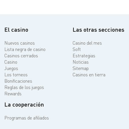
El casino
Las otras secciones
Nuevos casinos
Casino del mes
Lista negra de casino
Soft
Casinos cerrados
Estrategias
Casino
Noticias
Juegos
Sitemap
Los torneos
Casinos en tierra
Bonificaciones
Reglas de los juegos
Rewards
La cooperación
Programas de afiliados