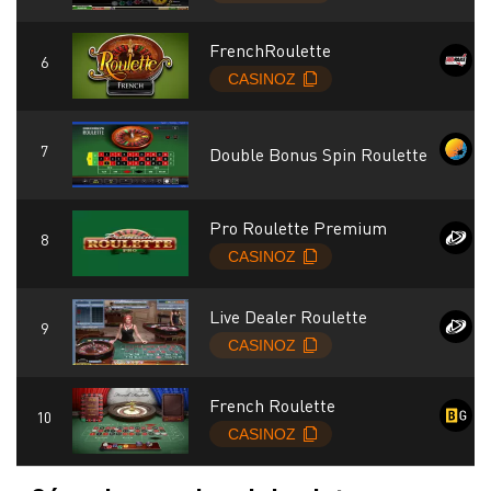
FrenchRoulette
Double Bonus Spin Roulette
Pro Roulette Premium
Live Dealer Roulette
French Roulette