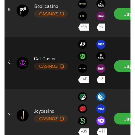
Booi casino
Juga
+44
+3
Cat Casino
Juga
+40
+6
Joycasino
Juga
+35
+11