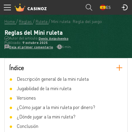
ES
Home
Reglas
Ruleta
Mini ruleta: Regla del juego
Reglas del Mini ruleta
Autor del artículo:
Denis Anipchenko
Publicado:
9 octubre 2025
6 min.
Deja el primer comentario
Índice
Descripción general de la mini ruleta
Jugabilidad de la mini ruleta
Versiones
¿Cómo jugar a la mini ruleta por dinero?
¿Dónde jugar a la mini ruleta?
Conclusión