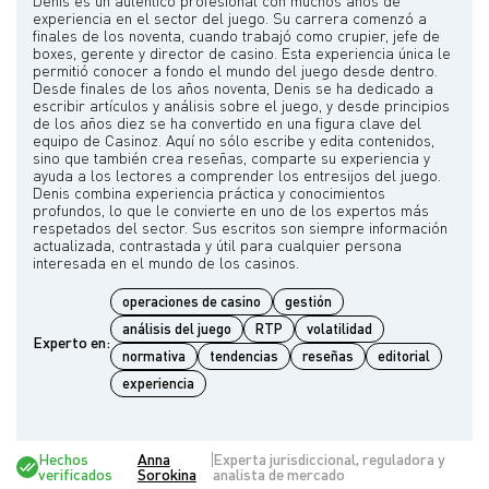
Denis es un auténtico profesional con muchos años de
experiencia en el sector del juego. Su carrera comenzó a
finales de los noventa, cuando trabajó como crupier, jefe de
boxes, gerente y director de casino. Esta experiencia única le
permitió conocer a fondo el mundo del juego desde dentro.
Desde finales de los años noventa, Denis se ha dedicado a
escribir artículos y análisis sobre el juego, y desde principios
de los años diez se ha convertido en una figura clave del
equipo de Casinoz. Aquí no sólo escribe y edita contenidos,
sino que también crea reseñas, comparte su experiencia y
ayuda a los lectores a comprender los entresijos del juego.
Denis combina experiencia práctica y conocimientos
profundos, lo que le convierte en uno de los expertos más
respetados del sector. Sus escritos son siempre información
actualizada, contrastada y útil para cualquier persona
operaciones de casino
gestión
análisis del juego
RTP
volatilidad
Experto en:
normativa
tendencias
reseñas
editorial
experiencia
Hechos
Anna
Experta jurisdiccional, reguladora y
verificados
Sorokina
analista de mercado