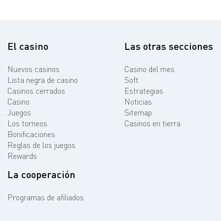
El casino
Las otras secciones
Nuevos casinos
Casino del mes
Lista negra de casino
Soft
Casinos cerrados
Estrategias
Casino
Noticias
Juegos
Sitemap
Los torneos
Casinos en tierra
Bonificaciones
Reglas de los juegos
Rewards
La cooperación
Programas de afiliados