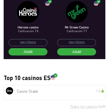
Heroes casino
Mr Green Casino
Calificación 7.8
Calificación 7.7
SIN CÓDIGO
SIN CÓDIGO
JUGAR
JUGAR
Top 10 casinos ES
Casino Stake
7.8
Todos los casinos
(469)