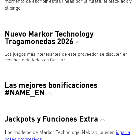
momento de escribir estas líneas por la ruleta, el blackjack y
el bingo.
Nuevo Markor Technology
Tragamonedas 2026
Los juegos más interesantes de este proveedor se discuten en
reseñas detalladas en Casinoz.
Las mejores bonificaciones
#NAME_EN
Jackpots y Funciones Extra
Los modelos de Markor Technology (Nektan) pueden
jugar a
botes progresivos
.