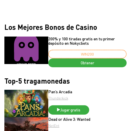
Los Mejores Bonos de Casino
200% y 100 tiradas gratis en tu primer
depósito en Nokycbets
WIN200
Obtener
Top-5 tragamonedas
Pan’s Arcadia
Thunderkick
Jugar gratis
Dead or Alive 3: Wanted
NetEnt