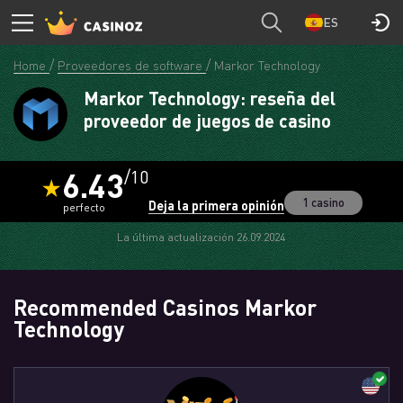
ES
Home
Proveedores de software
Markor Technology
Markor Technology: reseña del
proveedor de juegos de casino
6.43
/10
1 casino
Deja la primera opinión
perfecto
La última actualización 26.09.2024
Recommended Casinos Markor
Technology