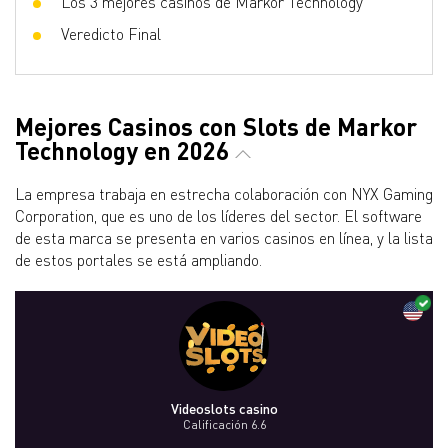
Los 3 mejores casinos de Markor Technology
Veredicto Final
Mejores Casinos con Slots de Markor
Technology en 2026
La empresa trabaja en estrecha colaboración con NYX Gaming
Corporation, que es uno de los líderes del sector. El software
de esta marca se presenta en varios casinos en línea, y la lista
de estos portales se está ampliando.
Videoslots сasino
Calificación 6.6