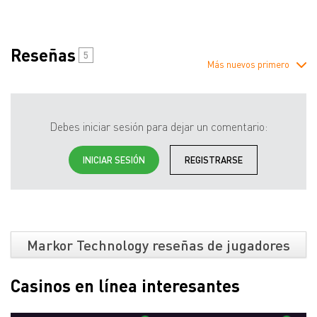
Reseñas
5
Más nuevos primero
Debes iniciar sesión para dejar un comentario:
INICIAR SESIÓN
REGISTRARSE
Markor Technology reseñas de jugadores
Casinos en línea interesantes