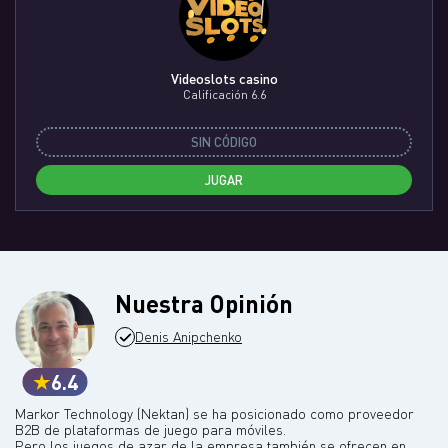
Videoslots сasino
Calificación 6.6
SIN CÓDIGO
JUGAR
Nuestra Opinión
Denis Anipchenko
6.4
Markor Technology (Nektan) se ha posicionado como proveedor
B2B de plataformas de juego para móviles.
Pero los juegos de azar de la empresa también se ofrecen en