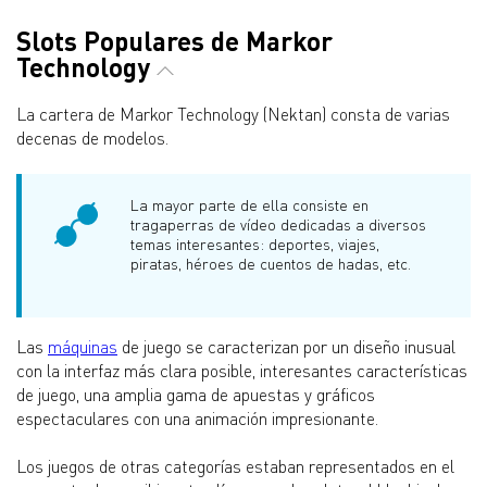
Slots Populares de Markor
Technology
La cartera de Markor Technology (Nektan) consta de varias
decenas de modelos.
La mayor parte de ella consiste en
tragaperras de vídeo dedicadas a diversos
temas interesantes: deportes, viajes,
piratas, héroes de cuentos de hadas, etc.
Las
máquinas
de juego se caracterizan por un diseño inusual
con la interfaz más clara posible, interesantes características
de juego, una amplia gama de apuestas y gráficos
espectaculares con una animación impresionante.
Los juegos de otras categorías estaban representados en el