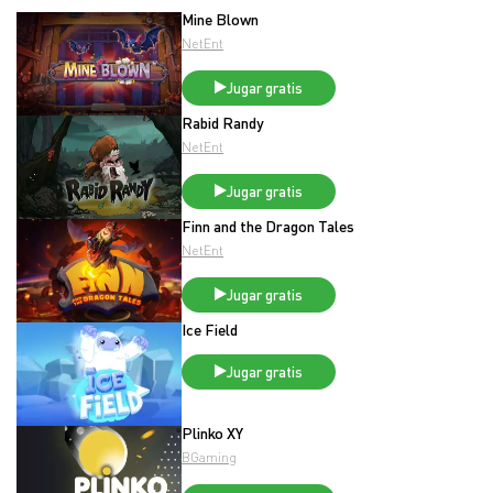
Mine Blown
NetEnt
Jugar gratis
Rabid Randy
NetEnt
Jugar gratis
Finn and the Dragon Tales
NetEnt
Jugar gratis
Ice Field
Jugar gratis
Plinko XY
BGaming