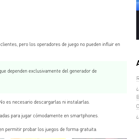
lientes, pero los operadores de juego no pueden influir en
 que dependen exclusivamente del generador de
R
¿
B
No es necesario descargarlas ni instalarlas.
C
ptadas para jugar cómodamente en smartphones.
¿
n permitir probar los juegos de forma gratuita.