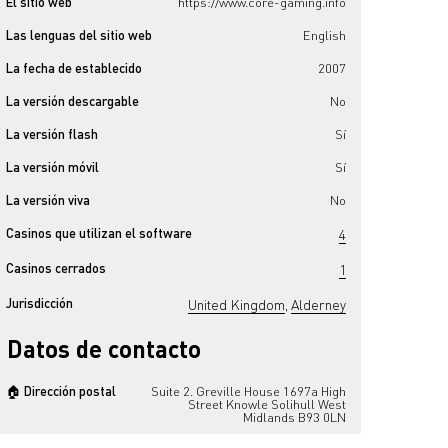
El sitio web
https://www.core-gaming.info
Las lenguas del sitio web
English
La fecha de establecido
2007
La versión descargable
No
La versión flash
Sí
La versión móvil
Sí
La versión viva
No
Casinos que utilizan el software
4
Casinos cerrados
1
Jurisdicción
United Kingdom
,
Alderney
Datos de contacto
🏠 Dirección postal
Suite 2. Greville House 1697a High
Street Knowle Solihull West
Midlands B93 0LN