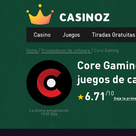
Casino
Juegos
Tiradas Gratuitas
Home
Proveedores de software
Core Gaming
Core Gaming
juegos de c
6.71
/10
Deja la prim
La última actualización
19.07.2024