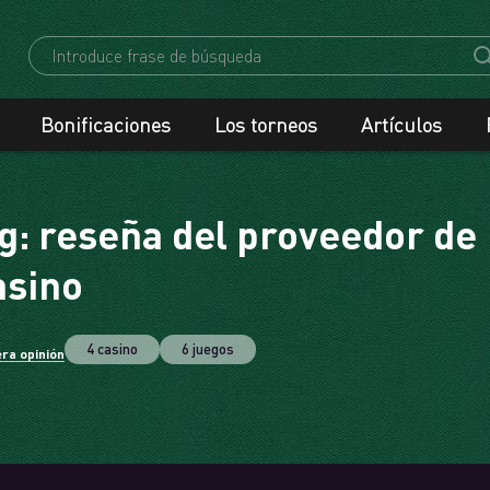
Bonificaciones
Los torneos
Artículos
: reseña del proveedor de
asino
4 casino
6 juegos
era opinión