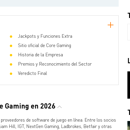
Jackpots y Funciones Extra
Sitio oficial de Core Gaming
Historia de la Empresa
Premios y Reconocimiento del Sector
Veredicto Final
re Gaming en 2026
proveedores de software de juego en línea. Entre los socios
iam Hill, IGT, NextGen Gaming, Ladbrokes, Betfair y otras