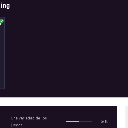
ing
Una variedad de los
5/10
juegos