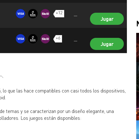
+12
—
Jugar
+6
—
Jugar
o que las hace compatibles con casi todos los dispositivos,
id.
de temas y se caracterizan por un diseño elegante, una
olladores. Los juegos están disponibles: