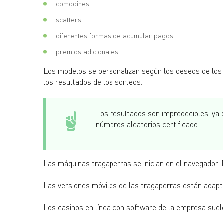
comodines,
scatters,
diferentes formas de acumular pagos,
premios adicionales.
Los modelos se personalizan según los deseos de los c
los resultados de los sorteos.
Los resultados son impredecibles, ya
números aleatorios certificado.
Las máquinas tragaperras se inician en el navegador. 
Las versiones móviles de las tragaperras están ada
Los casinos en línea con software de la empresa suele