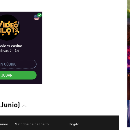
oslots сasino
ificación 6.6
IN CÓDIGO
JUGAR
(Junio)
ínimo
Métodos de depósito
Crypto