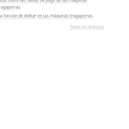
odo sobre las tablas de pago de las máquinas
ragaperras
a función de doblar en las máquinas tragaperras
Todos los artículos