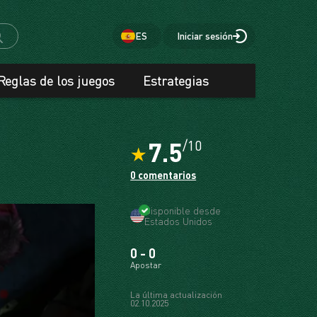
ES
Iniciar sesión
Reglas de los juegos
Estrategias
7.5
/10
0 comentarios
Disponible desde
Estados Unidos
0 - 0
Apostar
La última actualización
02.10.2025