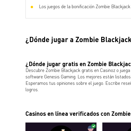
Los juegos de la bonificación Zombie Blackjack
¿Dónde jugar a Zombie Blackjac
¿Dónde jugar gratis en Zombie Blackjac
Descubre Zombie Blackjack gratis en Casinoz o juega al
software Genesis Gaming. Los mejores están listados d
Esperamos tus opiniones sobre el juego. Escribe rese
logros.
Casinos en línea verificados con Zombi