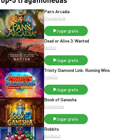
Pan’s Arcadia
Thunderkick
Jugar gratis
Dead or Alive 3: Wanted
NetEnt
Jugar gratis
Trinity Diamond Link: Running Wins
FuGaSo
Jugar gratis
Book of Ganesha
Endorphina
Jugar gratis
Robbits
Quickspin