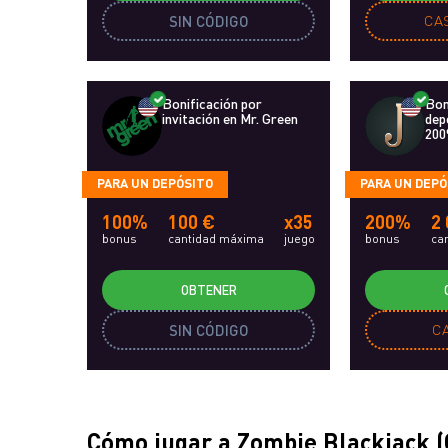
SIN CÓDIGO
Bonificación por
Bon
invitación en Mr. Green
dep
200
PARA UN DEPÓSITO
PARA UN DEPÓ
100%
100 €
x35
200%
2
bonus
cantidad máxima
juego
bonus
ca
OBTENER
C
SIN CÓDIGO
Cómo jugar a Zombie Blackjack 