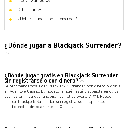
Nuevo GamesOS
Other games
¿Debería jugar con dinero real?
¿Dónde jugar a Blackjack Surrender?
¿Dónde jugar gratis en Blackjack Surrender
sin registrarse o con dinero?
Te recomendamos jugar Blackjack Surrender por dinero o gratis
en AdamEve Casino. El modelo también está disponible en otros
casinos en línea que funcionan con el software CTXM. Puede
probar Blackjack Surrender sin registrarse en apuestas
condicionales directamente en Casinoz.