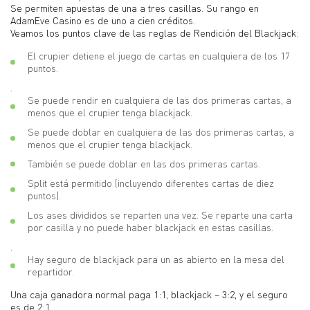
Se permiten apuestas de una a tres casillas. Su rango en
AdamEve Casino es de uno a cien créditos.
Veamos los puntos clave de las reglas de Rendición del Blackjack:
El crupier detiene el juego de cartas en cualquiera de los 17
puntos.
.
Se puede rendir en cualquiera de las dos primeras cartas, a
menos que el crupier tenga blackjack.
Se puede doblar en cualquiera de las dos primeras cartas, a
menos que el crupier tenga blackjack.
También se puede doblar en las dos primeras cartas.
Split está permitido (incluyendo diferentes cartas de diez
puntos).
Los ases divididos se reparten una vez. Se reparte una carta
por casilla y no puede haber blackjack en estas casillas.
.
Hay seguro de blackjack para un as abierto en la mesa del
repartidor.
Una caja ganadora normal paga 1:1, blackjack – 3:2, y el seguro
es de 2:1.