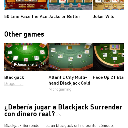
50 Line Face the Ace
Jacks or Better
Joker Wild
Other games
Jugar gratis
Blackjack
Atlantic City Multi-
Face Up 21 Black
hand Blackjack Gold
Dragonfish
Microgaming
¿Debería jugar a Blackjack Surrender
con dinero real?
Blackjack Surrender – es un blackjack online bonito, cómodo,