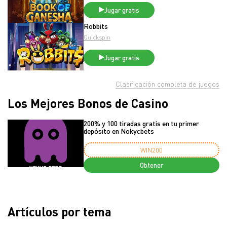
Jugar gratis
Robbits
Quickspin
Jugar gratis
Clasificación completa de juegos
Los Mejores Bonos de Casino
200% y 100 tiradas gratis en tu primer
depósito en Nokycbets
WIN200
Obtener
Artículos por tema