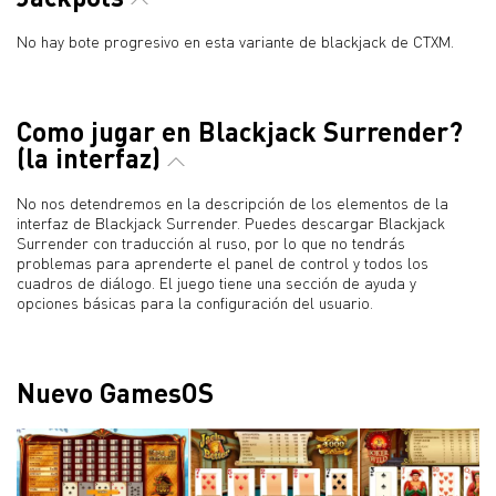
No hay bote progresivo en esta variante de blackjack de CTXM.
Como jugar en Blackjack Surrender?
(la interfaz)
No nos detendremos en la descripción de los elementos de la
interfaz de Blackjack Surrender. Puedes descargar Blackjack
Surrender con traducción al ruso, por lo que no tendrás
problemas para aprenderte el panel de control y todos los
cuadros de diálogo. El juego tiene una sección de ayuda y
opciones básicas para la configuración del usuario.
Nuevo GamesOS