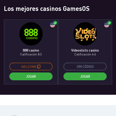
Los mejores casinos GamesOS
888 casino
Videoslots сasino
Calificación 8.3
Calificación 6.6
WELCOME
SIN CÓDIGO
JUGAR
JUGAR