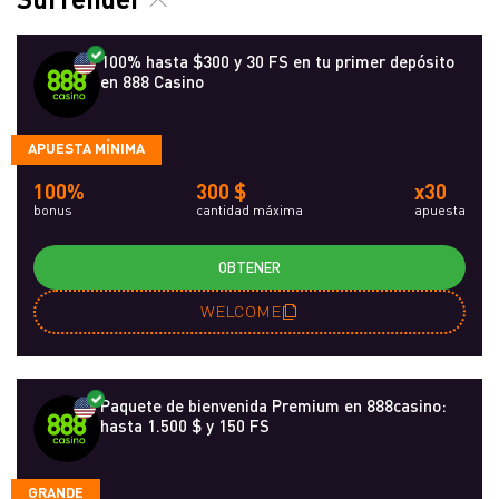
100% hasta $300 y 30 FS en tu primer depósito
en 888 Casino
APUESTA MÍNIMA
100%
300 $
x30
bonus
cantidad máxima
apuesta
OBTENER
WELCOME
Paquete de bienvenida Premium en 888casino:
hasta 1.500 $ y 150 FS
GRANDE