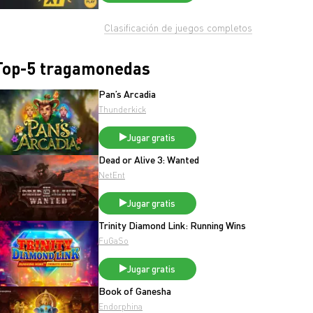
Clasificación de juegos completos
Top-5 tragamonedas
Pan’s Arcadia
Thunderkick
Jugar gratis
Dead or Alive 3: Wanted
NetEnt
Jugar gratis
Trinity Diamond Link: Running Wins
FuGaSo
Jugar gratis
Book of Ganesha
Endorphina