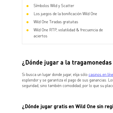
Símbolos Wild y Scatter
Los juegos de la bonificación Wild One
Wild One Tiradas gratuitas
Wild One RTP, volatilidad & frecuencia de
aciertos
¿Dónde jugar a la tragamonedas
Si busca un lugar donde jugar, elija sólo
casinos en lín
esplendor y se garantiza el pago de sus ganancias. Lo
seguridad, sino también comodidad, por lo que su plac
¿Dónde jugar gratis en Wild One sin reg