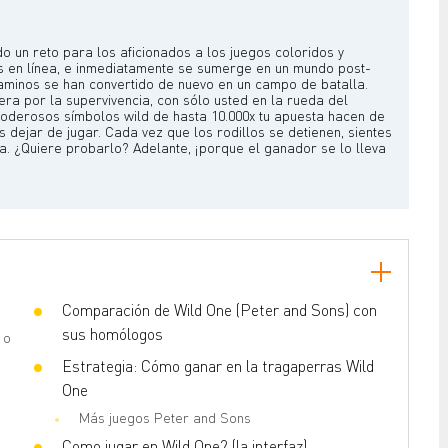
o un reto para los aficionados a los juegos coloridos y
s en línea, e inmediatamente se sumerge en un mundo post-
caminos se han convertido de nuevo en un campo de batalla.
ra por la supervivencia, con sólo usted en la rueda del
oderosos símbolos wild de hasta 10.000x tu apuesta hacen de
 dejar de jugar. Cada vez que los rodillos se detienen, sientes
ria. ¿Quiere probarlo? Adelante, ¡porque el ganador se lo lleva
Comparación de Wild One (Peter and Sons) con
sus homólogos
Estrategia: Cómo ganar en la tragaperras Wild
One
Más juegos Peter and Sons
Como jugar en Wild One? (la interfaz)