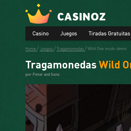
Casino
Juegos
Tiradas Gratuitas
Home
Juegos
Tragamonedas
Wild One modo demo
Tragamonedas
Wild O
por Peter and Sons