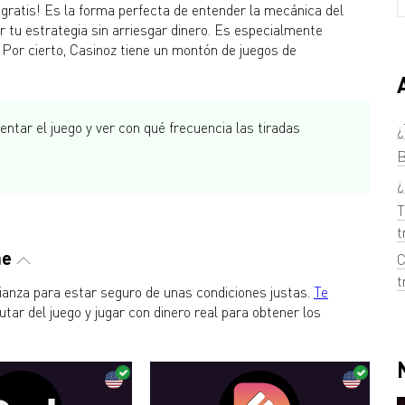
ratis! Es la forma perfecta de entender la mecánica del
ir tu estrategia sin arriesgar dinero. Es especialmente
. Por cierto, Casinoz tiene un montón de juegos de
ntar el juego y ver con qué frecuencia las tiradas
¿
B
¿
T
t
ne
C
t
nfianza para estar seguro de unas condiciones justas.
Te
utar del juego y jugar con dinero real para obtener los