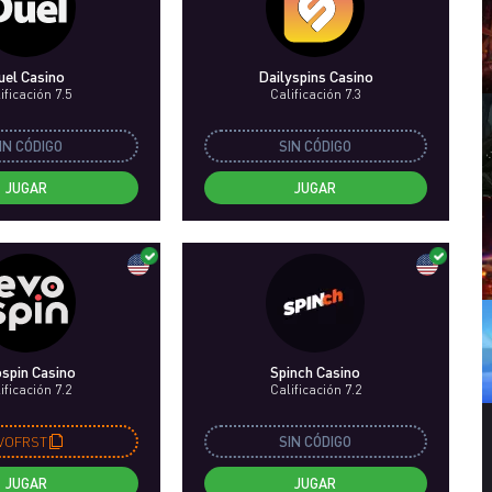
uel Casino
Dailyspins Casino
ificación 7.5
Calificación 7.3
IN CÓDIGO
SIN CÓDIGO
JUGAR
JUGAR
spin Casino
Spinch Casino
ificación 7.2
Calificación 7.2
VOFRST
SIN CÓDIGO
JUGAR
JUGAR