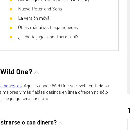
Nuevo Peter and Sons
La versión móvil
Otras máquinas tragamonedas
¿Debería jugar con dinero real?
 Wild One?
ea honestos
. Aquí es donde Wild One se revela en todo su
s mejores y más fiables casinos en línea ofrecen no sólo
er de juego será absoluto.
istrarse o con dinero?