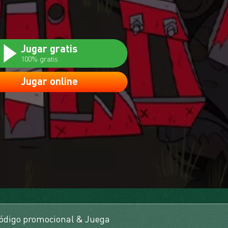
Jugar gratis
100% gratis
Jugar online
 código promocional & Juega