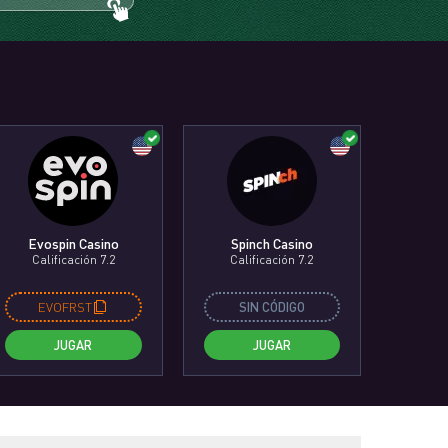
Evospin Casino
Spinch Casino
Calificación 7.2
Calificación 7.2
EVOFRST
SIN CÓDIGO
JUGAR
JUGAR