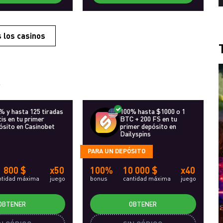
 los casinos
% y hasta 125 tiradas
100% hasta $1000 o 1
tis en tu primer
BTC + 200 FS en tu
ósito en Casinobet
primer depósito en
Dailyspins
PARA UN DEPÓSITO
1 800 $
x50
100%
10 000 $
x40
ntidad máxima
juego
bonus
cantidad máxima
juego
OBTENER
OBTENER