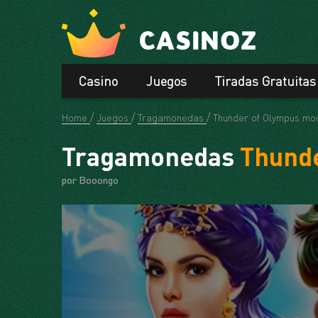
Casino
Juegos
Tiradas Gratuitas
Home
Juegos
Tragamonedas
Thunder of Olympus m
Tragamonedas
Thunde
por Booongo