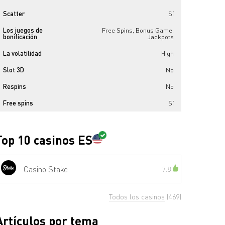
Scatter
Sí
Los juegos de
Free Spins, Bonus Game,
bonificación
Jackpots
La volatilidad
High
Slot 3D
No
Respins
No
Free spins
Sí
Top 10 casinos ES
Casino Stake
7.8
Todos los casinos
(469)
Artículos por tema