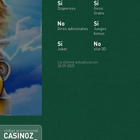
Sí
Sí
Dispersos
Giros
Gratis
No
Sí
Giros adicionales
Juegos
bonus
Sí
No
Joker
slot 3D
La última actualización
28.09.2025
código promocional
CASINOZ