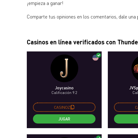
¡empieza a ganar!
Comparte tus opiniones en los comentarios, dale una p
Casinos en línea verificados con Thund
Joycasino
JVSp
Calificación 9.2
Cal
CASINOZ
C
JUGAR