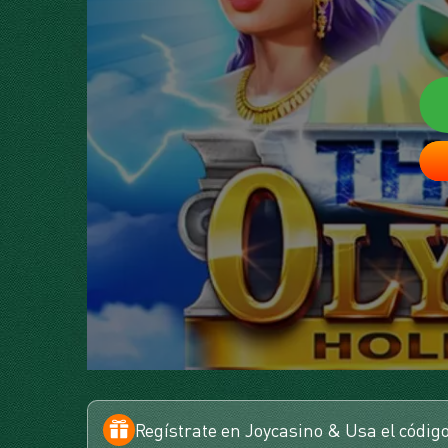
Regístrate en Joycasino & Usa el códi