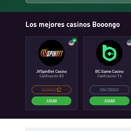
Los mejores casinos Booongo
JVSpinBet Casino
BC.Game Casino
Calificación 8.3
Calificación 7.6
CASINOZ
SIN CÓDIGO
JUGAR
JUGAR