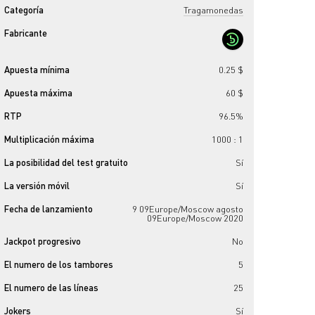
Categoría
Tragamonedas
Fabricante
Apuesta mínima
0.25 $
Apuesta máxima
60 $
RTP
96.5%
Multiplicación máxima
1000 : 1
La posibilidad del test gratuito
Sí
La versión móvil
Sí
Fecha de lanzamiento
9 09Europe/Moscow agosto
09Europe/Moscow 2020
Jackpot progresivo
No
El numero de los tambores
5
El numero de las líneas
25
Jokers
Sí