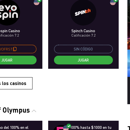
spin Casino
Spinch Casino
ificación 7.2
Calificación 7.2
VOFRST
SIN CÓDIGO
JUGAR
JUGAR
 los casinos
of Olympus
o del 100% en el
100% hasta $1000 en tu