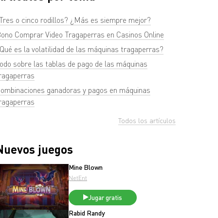
Tres o cinco rodillos? ¿Más es siempre mejor?
ono Comprar Video Tragaperras en Casinos Online
Qué es la volatilidad de las máquinas tragaperras?
odo sobre las tablas de pago de las máquinas
ragaperras
ombinaciones ganadoras y pagos en máquinas
ragaperras
Todos los artículos
Nuevos juegos
Mine Blown
NetEnt
Jugar gratis
Rabid Randy