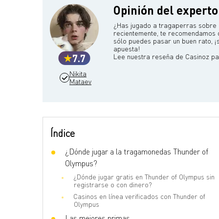
Opinión del experto
¿Has jugado a tragaperras sobre 
recientemente, te recomendamos q
sólo puedes pasar un buen rato, 
apuesta!
7.7
Lee nuestra reseña de Casinoz par
Nikita
Mataev
Índice
¿Dónde jugar a la tragamonedas Thunder of
Olympus?
¿Dónde jugar gratis en Thunder of Olympus sin
registrarse o con dinero?
Casinos en línea verificados con Thunder of
Olympus
Las mejores primas