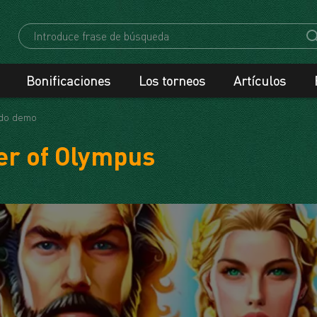
Bonificaciones
Los torneos
Artículos
odo demo
r of Olympus