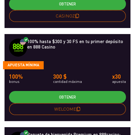
OBTENER
CASINOZ
100% hasta $300 y 30 FS en tu primer depósito
en 888 Casino
APUESTA MÍNIMA
100%
300 $
x30
bonus
cantidad máxima
apuesta
OBTENER
WELCOME
Paquete de bienvenida Premium en 888casino: