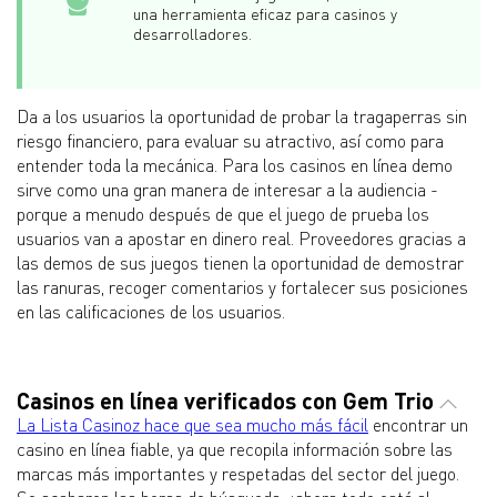
una herramienta eficaz para casinos y
desarrolladores.
Da a los usuarios la oportunidad de probar la tragaperras sin
riesgo financiero, para evaluar su atractivo, así como para
entender toda la mecánica. Para los casinos en línea demo
sirve como una gran manera de interesar a la audiencia -
porque a menudo después de que el juego de prueba los
usuarios van a apostar en dinero real. Proveedores gracias a
las demos de sus juegos tienen la oportunidad de demostrar
las ranuras, recoger comentarios y fortalecer sus posiciones
en las calificaciones de los usuarios.
Casinos en línea verificados con Gem Trio
La Lista Casinoz hace que sea mucho más fácil
encontrar un
casino en línea fiable, ya que recopila información sobre las
marcas más importantes y respetadas del sector del juego.