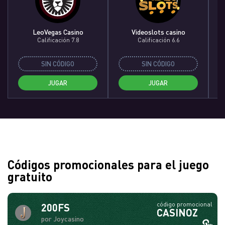
LeoVegas Casino
Videoslots сasino
Calificación 7.8
Calificación 6.6
SIN CÓDIGO
SIN CÓDIGO
JUGAR
JUGAR
Códigos promocionales para el juego
gratuito
código promocional
200FS
CASINOZ
por Joycasino