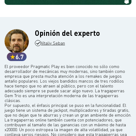
Opinión del experto
Vitaliy Seban
6.7
El proveedor Pragmatic Play es bien conocido no sólo como
desarrollador de mecánicas muy modernas, sino también como
empresa que presta mucha atención a los remakes de juegos
antaño populares. Los viejos bandidos mancos de tres rodillos
hace tiempo que no atraen al público, pero con el talento
adecuado siempre se puede sacar algo nuevo. La tragaperras
Gem Trio es una interpretación moderna de las tragaperras
clásicas.
Por supuesto, el énfasis principal se puso en la funcionalidad. El
juego tiene un sistema de jackpot, multiplicadores y tiradas gratis,
que no dejan que te aburras y crean un gran ambiente de emoción.
La tragaperras online también cuenta con potenciadores, que
contribuyen al tamaño de las ganancias con un máximo de hasta
x20000. Un poco estropea la imagen de alta volatilidad, ya que
conlleva serios riesgos. No considero que esta tragaperras sea