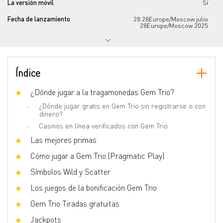
La versión móvil
Sí
Fecha de lanzamiento
28 28Europe/Moscow julio
28Europe/Moscow 2025
Jackpot progresivo
No
El numero de los tambores
3
Índice
El numero de las líneas
9
Jokers
¿Dónde jugar a la tragamonedas Gem Trio?
Sí
¿Dónde jugar gratis en Gem Trio sin registrarse o con
Scatter
No
dinero?
Los juegos de bonificación
Free Spins, Big Win, Multiplier, Collectable
Casinos en línea verificados con Gem Trio
Crystals, Jackpots, Booster
Las mejores primas
La volatilidad
High
Cómo jugar a Gem Trio (Pragmatic Play)
Slot 3D
No
Símbolos Wild y Scatter
Respins
No
Los juegos de la bonificación Gem Trio
Free spins
Sí
Gem Trio Tiradas gratuitas
Jackpots