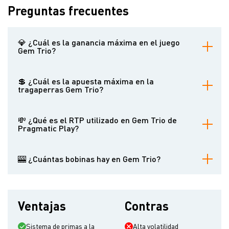
Preguntas frecuentes
💎 ¿Cuál es la ganancia máxima en el juego
Gem Trio?
x20000 de la apuesta de un jugador
💲 ¿Cuál es la apuesta máxima en la
tragaperras Gem Trio?
250 u.e./p>
💸 ¿Qué es el RTP utilizado en Gem Trio de
Pragmatic Play?
El valor máximo puede llegar al 96,5%. Uno la mayoría de los
casinos establecerá variantes más pequeñas
🎰 ¿Cuántas bobinas hay en Gem Trio?
La máquina tragaperras utiliza los clásicos 3 rodillos
Ventajas
Contras
Sistema de primas a la
Alta volatilidad