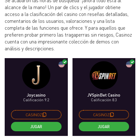
Se acabaron las horas de búsqueda: ¡ahora todo está al
alcance de la mano! Un par de clics y el jugador obtiene
acceso a la clasificación del casino con reseñas detalladas,
comentarios de los usuarios, valoraciones y una lista
completa de las funciones que ofrece. Y para aquellos que
prefieren probar primero las tragaperras sin riesgos, Casinoz
cuenta con una impresionante colección de demos con
análisis y descripciones.
Joycasino
JVSpinBet Casino
Calificación 9.2
Calificación 8.3
CASINOZ
CASINOZ
JUGAR
JUGAR