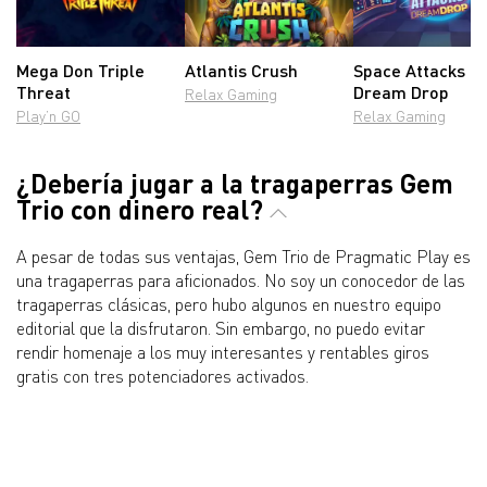
Mega Don Triple
Atlantis Crush
Space Attacks
Threat
Dream Drop
Relax Gaming
Play’n GO
Relax Gaming
¿Debería jugar a la tragaperras Gem
Trio con dinero real?
A pesar de todas sus ventajas, Gem Trio de Pragmatic Play es
una tragaperras para aficionados. No soy un conocedor de las
tragaperras clásicas, pero hubo algunos en nuestro equipo
editorial que la disfrutaron. Sin embargo, no puedo evitar
rendir homenaje a los muy interesantes y rentables giros
gratis con tres potenciadores activados.