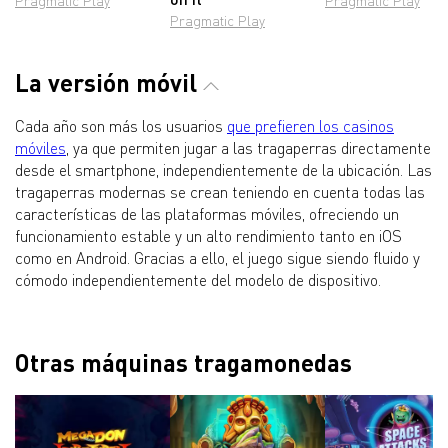
Pragmatic Play
Pragmatic Play
Pragmatic Play
La versión móvil
Cada año son más los usuarios
que prefieren los casinos
móviles
, ya que permiten jugar a las tragaperras directamente
desde el smartphone, independientemente de la ubicación. Las
tragaperras modernas se crean teniendo en cuenta todas las
características de las plataformas móviles, ofreciendo un
funcionamiento estable y un alto rendimiento tanto en iOS
como en Android. Gracias a ello, el juego sigue siendo fluido y
cómodo independientemente del modelo de dispositivo.
Otras máquinas tragamonedas