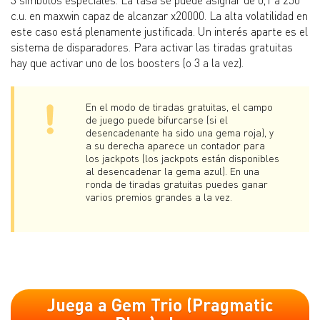
c.u. en maxwin capaz de alcanzar x20000. La alta volatilidad en
este caso está plenamente justificada. Un interés aparte es el
sistema de disparadores. Para activar las tiradas gratuitas
hay que activar uno de los boosters (o 3 a la vez).
En el modo de tiradas gratuitas, el campo
de juego puede bifurcarse (si el
desencadenante ha sido una gema roja), y
a su derecha aparece un contador para
los jackpots (los jackpots están disponibles
al desencadenar la gema azul). En una
ronda de tiradas gratuitas puedes ganar
varios premios grandes a la vez.
Juega a Gem Trio (Pragmatic