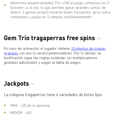
determina aleatoriamente). Por x100 el juego comienza con 3
boosters a la vez, lo que permite ganar grandes sumas de
dinero. 3 gemas proporcionarán botes frecuentes, giros extra
constantes y ¡juego en 2 campos simultáneamente!
Gem Trio tragaperras free spins
En caso de activación, el jugador obtiene
10 intentos de tiradas
gratuitas
con uno (o varios) potenciadores. Por lo demás, la
bonificación sigue las reglas estándar, sin multiplicadores
globales adicionales y según la tabla de pagos.
Jackpots
La máquina tragaperras tiene 4 variedades de botes fijos:
MINI - x20 de la apuesta;
MENOR - x50