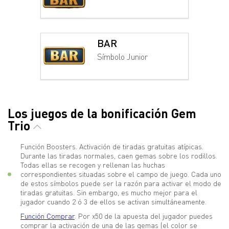
BAR
Símbolo Junior
Los juegos de la bonificación Gem
Trio
Función Boosters. Activación de tiradas gratuitas atípicas.
Durante las tiradas normales, caen gemas sobre los rodillos.
Todas ellas se recogen y rellenan las huchas
correspondientes situadas sobre el campo de juego. Cada uno
de estos símbolos puede ser la razón para activar el modo de
tiradas gratuitas. Sin embargo, es mucho mejor para el
jugador cuando 2 ó 3 de ellos se activan simultáneamente.
Función Comprar
. Por x50 de la apuesta del jugador puedes
comprar la activación de una de las gemas (el color se