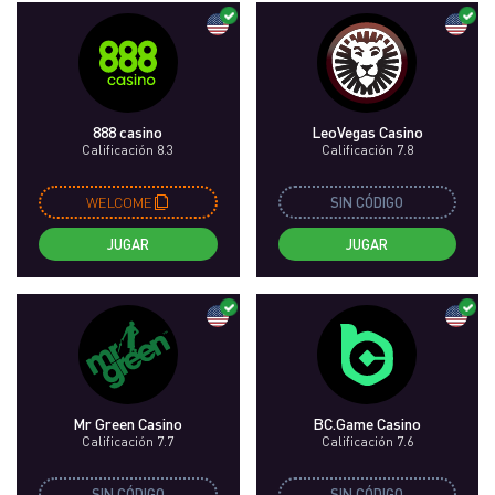
888 casino
LeoVegas Casino
Calificación 8.3
Calificación 7.8
WELCOME
SIN CÓDIGO
JUGAR
JUGAR
Mr Green Casino
BC.Game Casino
Calificación 7.7
Calificación 7.6
SIN CÓDIGO
SIN CÓDIGO