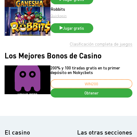
Robbits
Quickspin
Jugar gratis
Clasificación completa de juegos
Los Mejores Bonos de Casino
200% y 100 tiradas gratis en tu primer
depósito en Nokycbets
WIN200
Obtener
El casino
Las otras secciones