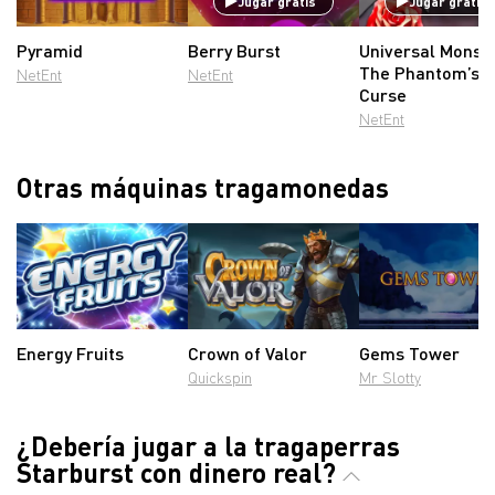
Jugar gratis
Jugar gratis
Pyramid
Berry Burst
Universal Monste
The Phantom’s
NetEnt
NetEnt
Curse
NetEnt
Otras máquinas tragamonedas
Energy Fruits
Crown of Valor
Gems Tower
Quickspin
Mr Slotty
¿Debería jugar a la tragaperras
Starburst con dinero real?