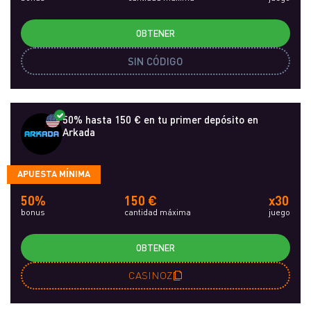
OBTENER
SIN CÓDIGO
50% hasta 150 € en tu primer depósito en
Arkada
APUESTA MÍNIMA
50%
150 €
x30
bonus
cantidad máxima
juego
OBTENER
CASINOZ