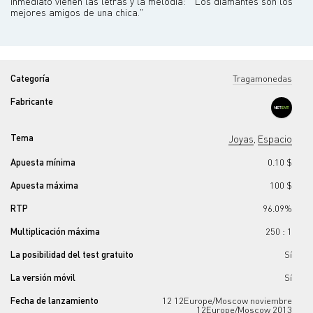
inmediato vienen las letras y la melodía: " Los diamantes son los
mejores amigos de una chica."
Categoría
Tragamonedas
Fabricante
Tema
Joyas
Espacio
,
Apuesta mínima
0.10 $
Apuesta máxima
100 $
RTP
96.09%
Multiplicación máxima
250 : 1
La posibilidad del test gratuito
Sí
La versión móvil
Sí
Fecha de lanzamiento
12 12Europe/Moscow noviembre
12Europe/Moscow 2013