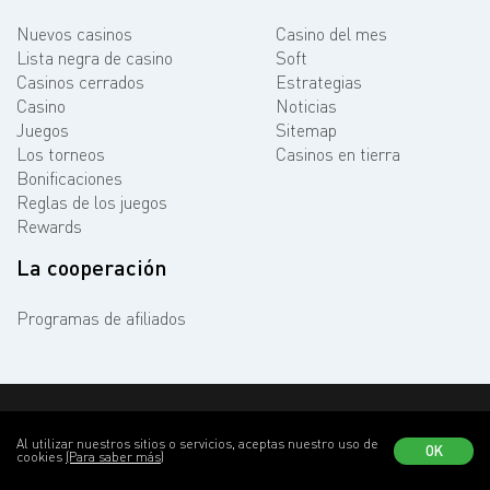
Nuevos casinos
Casino del mes
Lista negra de casino
Soft
Casinos cerrados
Estrategias
Casino
Noticias
Juegos
Sitemap
Los torneos
Casinos en tierra
Bonificaciones
Reglas de los juegos
Rewards
La cooperación
Programas de afiliados
Al utilizar nuestros sitios o servicios, aceptas nuestro uso de
OK
cookies
(Para saber más)