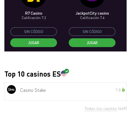
R7 Casino
JackpotCity casino
Calificación 7.2
Calificación 7.4
SIN CÓDIGO
SIN CÓDIGO
JUGAR
JUGAR
Top 10 casinos ES
Casino Stake
7.8
Todos los casinos
(469)