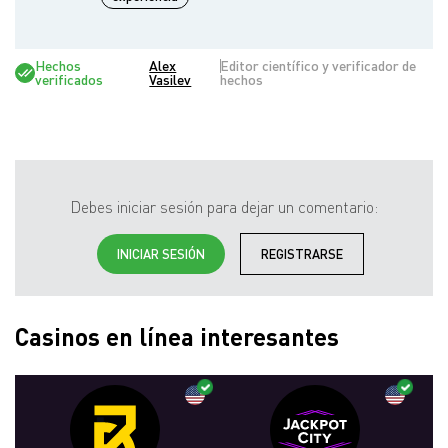
Hechos
Alex
Editor científico y verificador de
verificados
Vasilev
hechos
Debes iniciar sesión para dejar un comentario:
INICIAR SESIÓN
REGISTRARSE
Casinos en línea interesantes