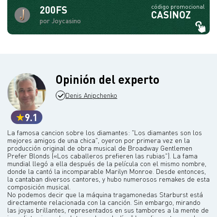
código promocional
200FS
CASINOZ
por Joycasino
Opinión del experto
Denis Anipchenko
9.1
La famosa cancion sobre los diamantes: "Los diamantes son los
mejores amigos de una chica", oyeron por primera vez en la
producción original de obra musical de Broadway Gentlemen
Prefer Blonds («Los caballeros prefieren las rubias"). La fama
mundial llegó a ella después de la película con el mismo nombre,
donde la cantó la incomparable Marilyn Monroe. Desde entonces,
la cantaban diversos cantores, y hubo numerosos remakes de esta
composición musical.
No podemos decir que la máquina tragamonedas Starburst está
directamente relacionada con la canción. Sin embargo, mirando
las joyas brillantes, representados en sus tambores a la mente de