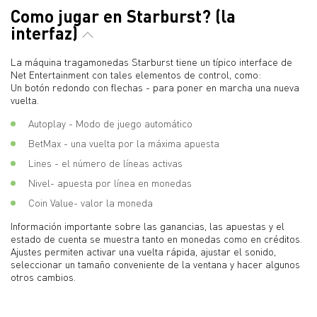
Como jugar en Starburst? (la
interfaz)
La máquina tragamonedas Starburst tiene un típico interface de
Net Entertainment con tales elementos de control, como:
Un botón redondo con flechas - para poner en marcha una nueva
vuelta.
Autoplay - Modo de juego automático
BetMax - una vuelta por la máxima apuesta
Lines - el número de líneas activas
Nivel- apuesta por línea en monedas
Coin Value- valor la moneda
Información importante sobre las ganancias, las apuestas y el
estado de cuenta se muestra tanto en monedas como en créditos.
Ajustes permiten activar una vuelta rápida, ajustar el sonido,
seleccionar un tamaño conveniente de la ventana y hacer algunos
otros cambios.