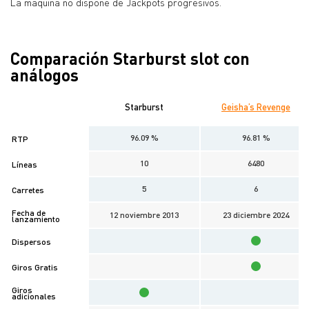
La maquina no dispone de Jackpots progresivos.
Comparación Starburst slot con
análogos
Starburst
Geisha’s Revenge
96.09 %
96.81 %
RTP
10
6480
Líneas
5
6
Carretes
Fecha de
12 noviembre 2013
23 diciembre 2024
lanzamiento
Dispersos
Giros Gratis
Giros
adicionales