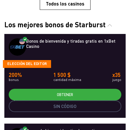
Todos los casinos
Los mejores bonos de Starburst
Bonos de bienvenida y tiradas gratis en 1xBet
Casino
ELECCIÓN DEL EDITOR
200%
1 500 $
x35
bonus
cantidad máxima
juego
OBTENER
SIN CÓDIGO