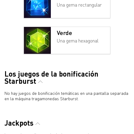
Una gema rectangular
Verde
Una gema hexagonal
Los juegos de la bonificación
Starburst
No hay juegos de bonificación temáticas en una pantalla separada
en la máquina tragamonedas Starburst.
Jackpots