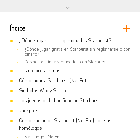
Jackpot progresivo
No
El numero de los tambores
5
Índice
El numero de las líneas
10
Jokers
¿Dónde jugar a la tragamonedas Starburst?
Sí
¿Dónde jugar gratis en Starburst sin registrarse o con
Scatter
No
dinero?
La volatilidad
Middle
Casinos en línea verificados con Starburst
Las mejores primas
Respins
Sí
Cómo jugar a Starburst (NetEnt)
Free spins
No
Símbolos Wild y Scatter
Los juegos de la bonificación Starburst
Jackpots
Comparación de Starburst (NetEnt) con sus
homólogos
Más juegos NetEnt