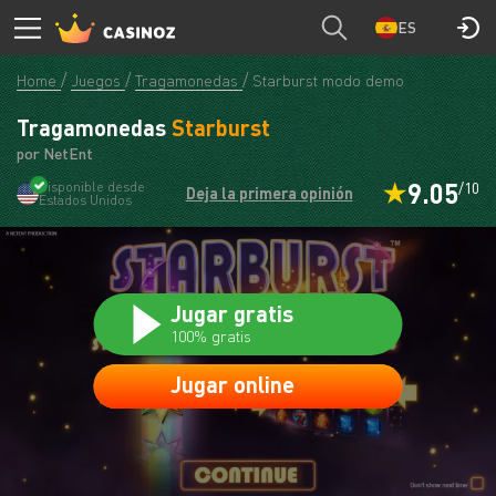
CASINOZ
JUGAR
ES
Home
Juegos
Tragamonedas
Starburst modo demo
Tragamonedas
Starburst
por NetEnt
9.05
Disponible desde
/10
Deja la primera opinión
Estados Unidos
Jugar gratis
100% gratis
Jugar online