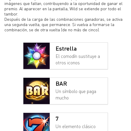
imágenes que faltan, contribuyendo a la oportunidad de ganar el
premio. Al aparecer en la pantalla, Wild se extiende por todo el
tambor.
Después de la carga de las combinaciones ganadoras, se activa
una segunda vuelta, que permanece. Si vuelva a formarse la
combinación, se de otra vuelta (de no más de cinco).
Estrella
El comodín sustituye a
otros iconos
BAR
Un símbolo que paga
mucho
7
Un elemento clásico