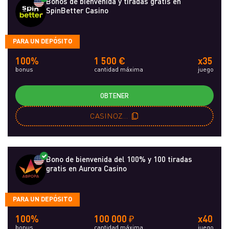
Bonos de bienvenida y tiradas gratis en
SpinBetter Casino
PARA UN DEPÓSITO
100%
1 500 €
x35
bonus
cantidad máxima
juego
OBTENER
CASINOZRU
Bono de bienvenida del 100% y 100 tiradas
gratis en Aurora Casino
PARA UN DEPÓSITO
100%
100 000 ₽
x40
bonus
cantidad máxima
juego