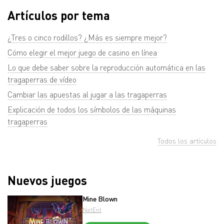
Artículos por tema
¿Tres o cinco rodillos? ¿Más es siempre mejor?
Cómo elegir el mejor juego de casino en línea
Lo que debe saber sobre la reproducción automática en las
tragaperras de vídeo
Cambiar las apuestas al jugar a las tragaperras
Explicación de todos los símbolos de las máquinas
tragaperras
Todos los artículos
Nuevos juegos
Mine Blown
NetEnt