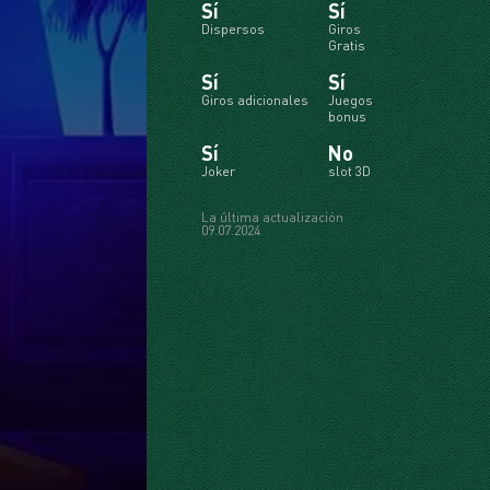
Sí
Sí
Dispersos
Giros
Gratis
Sí
Sí
Giros adicionales
Juegos
bonus
Sí
No
Joker
slot 3D
La última actualización
09.07.2024