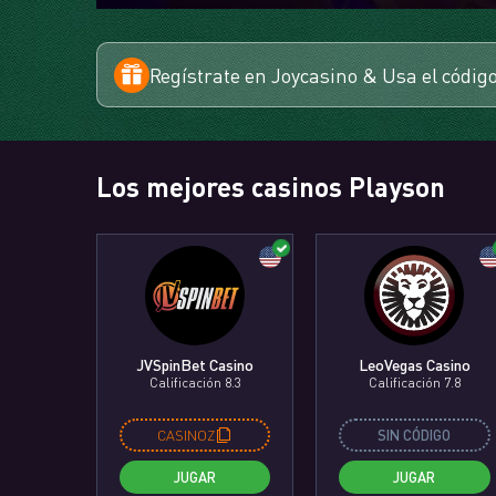
Regístrate en Joycasino & Usa el códi
Los mejores casinos Playson
JVSpinBet Casino
LeoVegas Casino
Calificación 8.3
Calificación 7.8
CASINOZ
SIN CÓDIGO
JUGAR
JUGAR