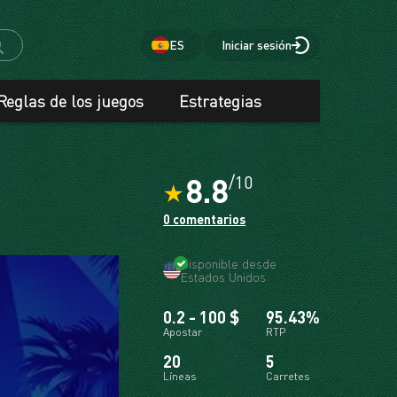
ES
Iniciar sesión
Reglas de los juegos
Estrategias
8.8
/10
0 comentarios
Disponible desde
Estados Unidos
0.2 - 100 $
95.43%
Apostar
RTP
20
5
Líneas
Carretes