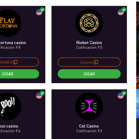
ortuna casino
Riobet Casino
ificación 9.8
Calificación 9.5
ASINOZ
Casinoz
JUGAR
JUGAR
ooi casino
Cat Casino
ificación 9.4
Calificación 9.3