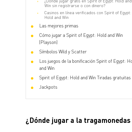
¿Dónde jugar gratis en Spirit of Egypt: Hold and
Win sin registrarse o con dinero?
Casinos en línea verificados con Spirit of Egypt:
Hold and Win
Las mejores primas
Cómo jugar a Spirit of Egypt: Hold and Win
(Playson)
Símbolos Wild y Scatter
Los juegos de la bonificación Spirit of Egypt: Hold
and Win
Spirit of Egypt: Hold and Win Tiradas gratuitas
Jackpots
¿Dónde jugar a la tragamonedas 