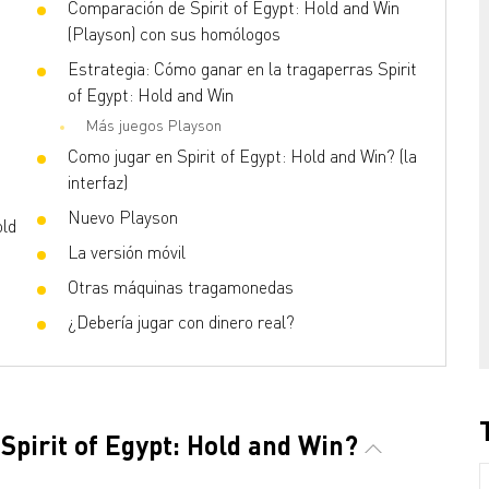
Comparación de Spirit of Egypt: Hold and Win
(Playson) con sus homólogos
Estrategia: Cómo ganar en la tragaperras Spirit
of Egypt: Hold and Win
Más juegos Playson
Como jugar en Spirit of Egypt: Hold and Win? (la
interfaz)
Nuevo Playson
La versión móvil
Otras máquinas tragamonedas
¿Debería jugar con dinero real?
Spirit of Egypt: Hold and Win?