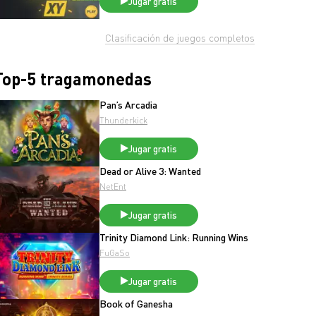
Jugar gratis
Clasificación de juegos completos
Top-5 tragamonedas
Pan’s Arcadia
Thunderkick
Jugar gratis
Dead or Alive 3: Wanted
NetEnt
Jugar gratis
Trinity Diamond Link: Running Wins
FuGaSo
Jugar gratis
Book of Ganesha