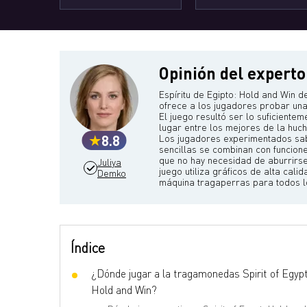
Opinión del experto
Espíritu de Egipto: Hold and Win d
ofrece a los jugadores probar una
El juego resultó ser lo suficiente
lugar entre los mejores de la huc
8.8
Los jugadores experimentados sab
sencillas se combinan con funcione
que no hay necesidad de aburrirse
Juliya
juego utiliza gráficos de alta cal
Demko
máquina tragaperras para todos l
Índice
¿Dónde jugar a la tragamonedas Spirit of Egypt:
Hold and Win?