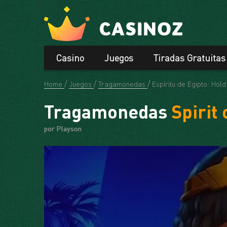
Casino
Juegos
Tiradas Gratuitas
Home
Juegos
Tragamonedas
Espíritu de Egipto: Ho
Tragamonedas
Spirit
por Playson