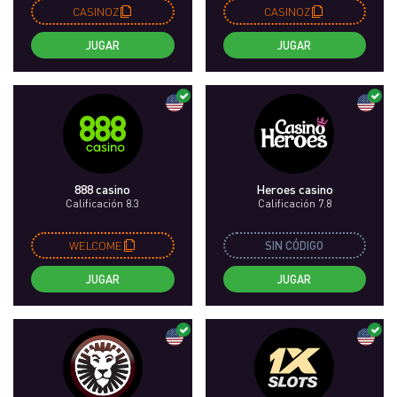
CASINOZ
CASINOZ
JUGAR
JUGAR
888 casino
Heroes casino
Calificación 8.3
Calificación 7.8
WELCOME
SIN CÓDIGO
JUGAR
JUGAR