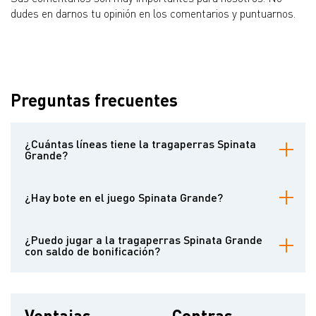
dudes en darnos tu opinión en los comentarios y puntuarnos.
Preguntas frecuentes
¿Cuántas líneas tiene la tragaperras Spinata
Grande?
🎰 La tragaperras Spinata Grande tiene 40 líneas.
¿Hay bote en el juego Spinata Grande?
🍀 No hay premio mayor en Máquina tragaperras Spinata Grande.
¿Puedo jugar a la tragaperras Spinata Grande
con saldo de bonificación?
😀 Este juego no es ilegal jugar con el bono.
Ventajas
Contras