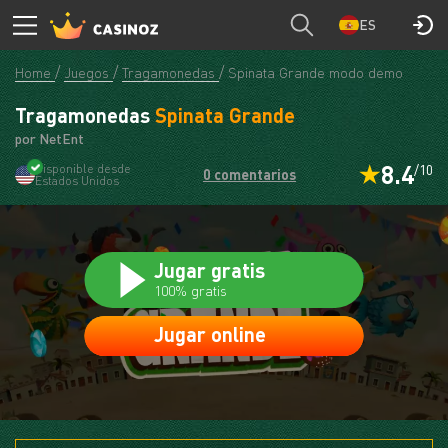
CASINOZ
JUGAR
ES
Home
Juegos
Tragamonedas
Spinata Grande modo demo
Tragamonedas
Spinata Grande
por NetEnt
8.4
Disponible desde
/10
0 comentarios
Estados Unidos
Jugar gratis
100% gratis
Jugar online