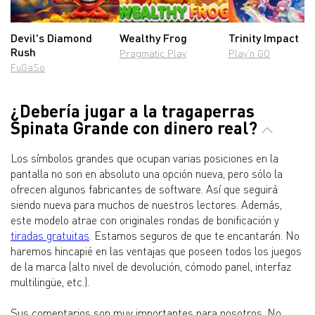
Devil's Diamond
Wealthy Frog
Trinity Impact
Rush
Pragmatic Play
Play’n GO
FuGaSo
¿Debería jugar a la tragaperras
Spinata Grande con dinero real?
Los símbolos grandes que ocupan varias posiciones en la
pantalla no son en absoluto una opción nueva, pero sólo la
ofrecen algunos fabricantes de software. Así que seguirá
siendo nueva para muchos de nuestros lectores. Además,
este modelo atrae con originales rondas de bonificación y
tiradas gratuitas
. Estamos seguros de que te encantarán. No
haremos hincapié en las ventajas que poseen todos los juegos
de la marca (alto nivel de devolución, cómodo panel, interfaz
multilingüe, etc.).
Sus comentarios son muy importantes para nosotros. No