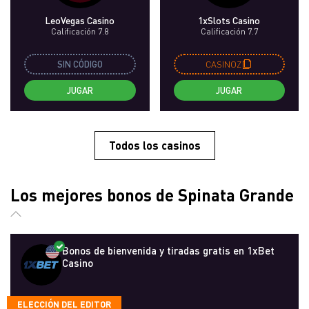
LeoVegas Casino
1xSlots Casino
Calificación 7.8
Calificación 7.7
SIN CÓDIGO
CASINOZ
JUGAR
JUGAR
Todos los casinos
Los mejores bonos de Spinata Grande
Bonos de bienvenida y tiradas gratis en 1xBet
Casino
ELECCIÓN DEL EDITOR