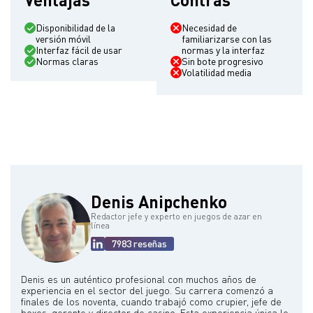
Disponibilidad de la
Necesidad de
versión móvil
familiarizarse con las
Interfaz fácil de usar
normas y la interfaz
Normas claras
Sin bote progresivo
Volatilidad media
Denis Anipchenko
Redactor jefe y experto en juegos de azar en
línea
7983 reseñas
Denis es un auténtico profesional con muchos años de
experiencia en el sector del juego. Su carrera comenzó a
finales de los noventa, cuando trabajó como crupier, jefe de
boxes, gerente y director de casino. Esta experiencia única le