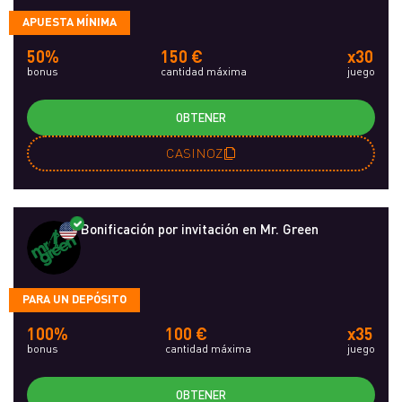
APUESTA MÍNIMA
50%
150 €
x30
bonus
cantidad máxima
juego
OBTENER
CASINOZ
Bonificación por invitación en Mr. Green
PARA UN DEPÓSITO
100%
100 €
x35
bonus
cantidad máxima
juego
OBTENER