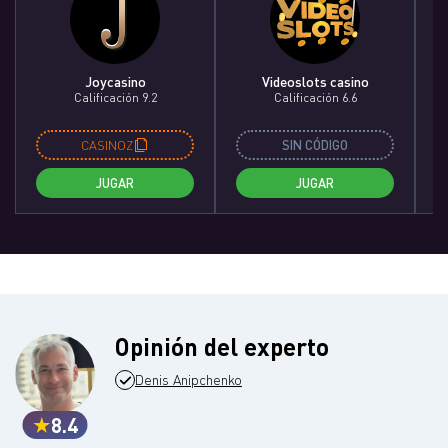
Joycasino
Videoslots сasino
Calificación 9.2
Calificación 6.6
CASINOZ
SIN CÓDIGO
JUGAR
JUGAR
Opinión del experto
Denis Anipchenko
8.4