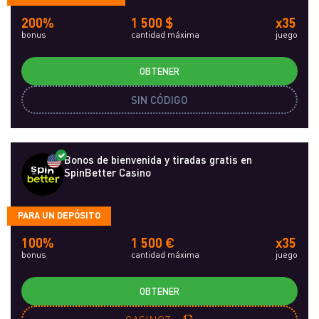
200%
1 500 $
x35
bonus
cantidad máxima
juego
OBTENER
SIN CÓDIGO
Bonos de bienvenida y tiradas gratis en
SpinBetter Casino
PARA UN DEPÓSITO
100%
1 500 €
x35
bonus
cantidad máxima
juego
OBTENER