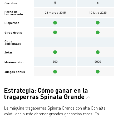
5
6
Carretes
Fecha de
23 marzo 2015
10 julio 2025
lanzamiento
Dispersos
Giros Gratis
Giros
adicionales
Joker
300
5000
Máximo retiro
Juegos bonus
Estrategia: Cómo ganar en la
tragaperras Spinata Grande
La máquina tragaperras Spinata Grande con alta Con alta
volatilidad puede obtener grandes ganancias raras. Es