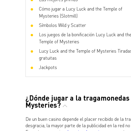
Cómo jugar a Lucy Luck and the Temple of
Mysteries (Slotmill)
Símbolos Wild y Scatter
Los juegos de la bonificación Lucy Luck and the
Temple of Mysteries
Lucy Luck and the Temple of Mysteries Tiradas
gratuitas
Jackpots
¿Dónde jugar a la tragamonedas 
Mysteries?
De un buen casino depende el placer recibido de la tr
desgracia, la mayor parte de la publicidad en la red no