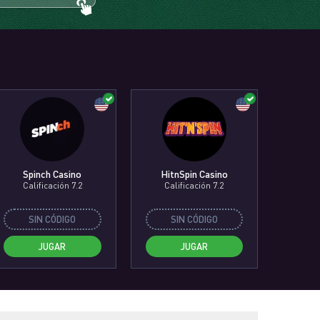
Spinch Casino
HitnSpin Casino
Calificación 7.2
Calificación 7.2
SIN CÓDIGO
SIN CÓDIGO
JUGAR
JUGAR