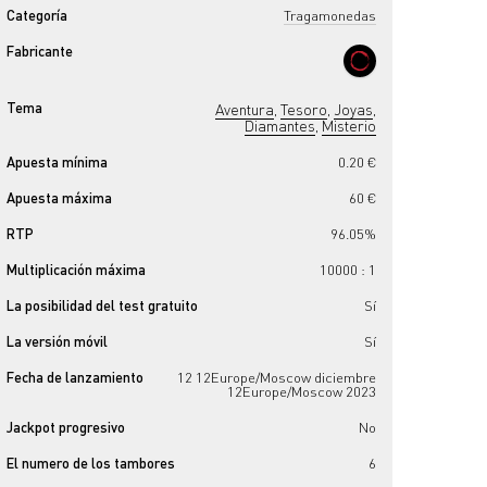
Categoría
Tragamonedas
Fabricante
Tema
Aventura
Tesoro
Joyas
,
,
,
Diamantes
Misterio
,
Apuesta mínima
0.20 €
Apuesta máxima
60 €
RTP
96.05%
Multiplicación máxima
10000 : 1
La posibilidad del test gratuito
Sí
La versión móvil
Sí
Fecha de lanzamiento
12 12Europe/Moscow diciembre
12Europe/Moscow 2023
Jackpot progresivo
No
El numero de los tambores
6