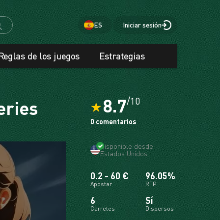
ES
Iniciar sesión
Reglas de los juegos
Estrategias
8.7
/10
eries
0 comentarios
Disponible desde
Estados Unidos
0.2 - 60 €
96.05%
Apostar
RTP
6
Sí
Carretes
Dispersos