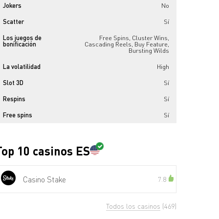
Jokers
No
Scatter
Sí
Los juegos de
Free Spins, Cluster Wins,
bonificación
Cascading Reels, Buy Feature,
Bursting Wilds
La volatilidad
High
Slot 3D
Sí
Respins
Sí
Free spins
Sí
Top 10 casinos ES
Casino Stake
7.8
Todos los casinos
(469)