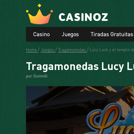
Casino
Juegos
Tiradas Gratuitas
Home
Juegos
Tragamonedas
Lucy Luck y el templo 
Tragamonedas Lucy Lu
por Slotmill