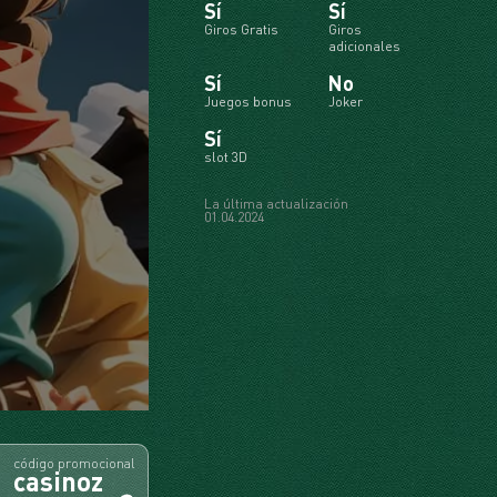
Sí
Sí
Giros Gratis
Giros
adicionales
Sí
No
Juegos bonus
Joker
Sí
slot 3D
La última actualización
01.04.2024
código promocional
casinoz