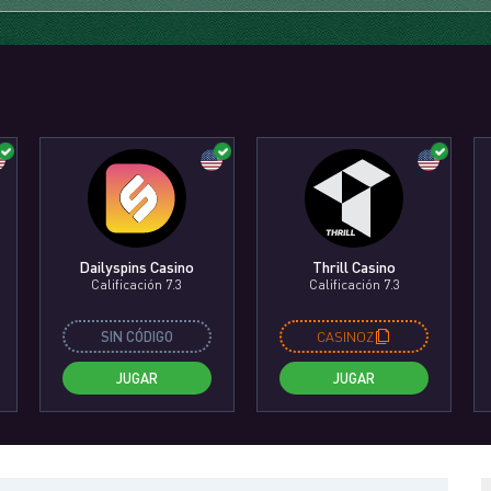
Dailyspins Casino
Thrill Casino
Calificación 7.3
Calificación 7.3
SIN CÓDIGO
CASINOZ
JUGAR
JUGAR