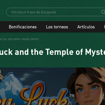
Bonificaciones
Los torneos
Artículos
de los secretos modo demo
ck and the Temple of Myst