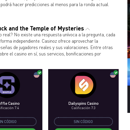
 podrá hacer predicciones al menos para la ronda actual.
Luck and the Temple of Mysteries
ro real? No existe una respuesta unívoca a la pregunta, cada
forma independiente. Casinoz ofrece aprovechar la
reseñas de jugadores reales y sus valoraciones. Entre otras
re el casino en sí, sus servicios, bonificaciones por
ffle Casino
Dailyspins Casino
ificación 7.4
Calificación 7.3
IN CÓDIGO
SIN CÓDIGO