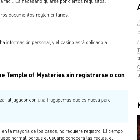
 fácil. Es necesario guiarse por ciertos requisitos:
otros documentos reglamentarios.
¿
B
¿
a información personal, y el casino está obligado a
T
t
C
he Temple of Mysteries sin registrarse o con
t
izar al jugador con una tragaperras que es nueva para
 en la mayoría de los casos, no requiere registro. El tiempo
uego normal, porque el usuario conocerá las reglas, el