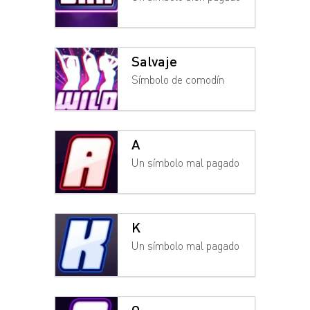
Salvaje
Símbolo de comodín
A
Un símbolo mal pagado
K
Un símbolo mal pagado