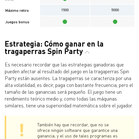
1500
5000
Máximo retiro
Juegos bonus
Estrategia: Cómo ganar en la
tragaperras Spin Party
Es necesario recordar que las estrategias ganadoras que
pueden afectar al resultado del juego en la tragaperras Spin
Party están ausentes. La tragaperras se caracteriza por una
alta volatilidad, es decir, paga con bastante frecuencia, pero el
tamaño de las ganancias será pequeño. El juego tiene un
rendimiento teórico medio y, como todas las máquinas
similares, tiene una superioridad matemática sobre el jugador.
También hay que recordar, que no se
ofrece ningún software que garantice una
ganancia, y el uso de tales programas es