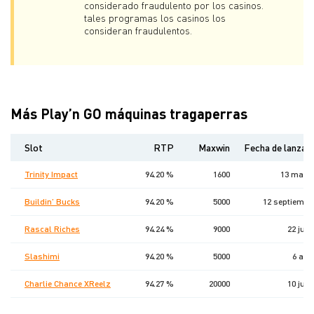
considerado fraudulento por los casinos.
tales programas los casinos los
consideran fraudulentos.
Más Play’n GO máquinas tragaperras
Slot
RTP
Maxwin
Fecha de lanzam
Trinity Impact
94.20 %
1600
13 marz
Buildin’ Bucks
94.20 %
5000
12 septiembr
Rascal Riches
94.24 %
9000
22 juni
Slashimi
94.20 %
5000
6 abri
Charlie Chance XReelz
94.27 %
20000
10 juni