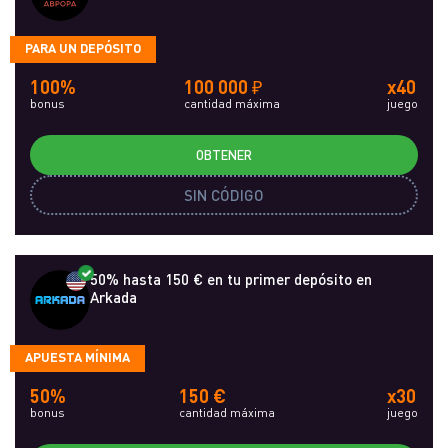
PARA UN DEPÓSITO
100%
100 000 ₽
x40
bonus
cantidad máxima
juego
OBTENER
SIN CÓDIGO
50% hasta 150 € en tu primer depósito en
Arkada
APUESTA MÍNIMA
50%
150 €
x30
bonus
cantidad máxima
juego