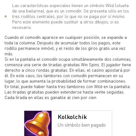
Las características especiales tienen un símbolo Wild (silueta
de una bailarina), que es un comodín. Se presenta sólo en los
tres rodillos centrales, por lo que no se paga por sí mismo.
Pero este elemento puede sustituir a otros dibujos, si es
necesario.
Cuando el comodín aparece en cualquier posición, se expande a
toda la columna. Después de acumular todos los pagos, este
rodillo permanece inmóvil, y el resto de los giros gratis una vez
más.
Si en la pantalla el comodín ocupa simultáneamente dos columnas,
comienza una serie de tiradas gratuitas Win Spins. El jugador tiene
derecho a cinco rondas gratuitas. En ellas, el casino apostará por
él. En este caso, los tambores con comodín permanecen en su
lugar, lo que aumenta la probabilidad de formar combinaciones.
En total, puede haber hasta tres tambores con Wild en la pantalla.
Las tiradas gratuitas pueden extenderse hasta veinte seguidas.
Cada tirada en ellas es ganable al cien por cien.
Kolkolchik
Un símbolo bien pagado