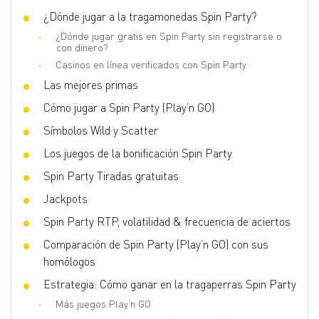
Jokers
¿Dónde jugar a la tragamonedas Spin Party?
Sí
¿Dónde jugar gratis en Spin Party sin registrarse o
Scatter
No
con dinero?
Los juegos de bonificación
Free Spins, Rejected, RTP range, Wild
Casinos en línea verificados con Spin Party
Las mejores primas
La volatilidad
High
Cómo jugar a Spin Party (Play’n GO)
Slot 3D
No
Símbolos Wild y Scatter
Respins
No
Los juegos de la bonificación Spin Party
Free spins
Sí
Spin Party Tiradas gratuitas
Jackpots
Spin Party RTP, volatilidad & frecuencia de aciertos
Comparación de Spin Party (Play’n GO) con sus
homólogos
Estrategia: Cómo ganar en la tragaperras Spin Party
Más juegos Play’n GO