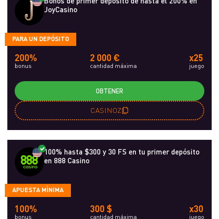
Bonos de primer depósito de hasta el 200% en
JoyCasino
PARA UN DEPÓSITO
200%
2 000 €
x25
bonus
cantidad máxima
juego
OBTENER
CASINOZ
100% hasta $300 y 30 FS en tu primer depósito
en 888 Casino
APUESTA MÍNIMA
100%
300 $
x30
bonus
cantidad máxima
juego