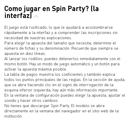
Como jugar en Spin Party? (la
interfaz)
El juego está rusificado, lo que le ayudará a acostumbrarse
rápidamente a la interfaz y a comprender las inscripciones sin
necesidad de nuestras explicaciones.
Para elegir la apuesta del tamaño que necesita, determine el
número de fichas y su denominación. Recuerde que siempre se
apuesta en diez líneas.
Al lanzar los rodillos, puedes detenerlos inmediatamente con el
mismo botón. Hay un modo de juego automático y un botón para
activar la apuesta máxima posible.
La tabla de pagos muestra los coeficientes y también explica
todos los puntos principales de las reglas. En la sección de ayuda,
que se abre haciendo clic en el signo de interrogación de la
esquina inferior izquierda, hay aún más información importante.
En la ventana de configuración puedes elegir la apuesta, ajustar el
sonido y hacer otros cambios.
No tienes que descargar Spin Party. El modelo se abre
directamente en la ventana del navegador en el sitio web de la
institución.