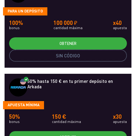
PARA UN DEPÓSITO
100%
100 000 ₽
x40
bonus
cantidad máxima
apuesta
OBTENER
SIN CÓDIGO
50% hasta 150 € en tu primer depósito en
Arkada
APUESTA MÍNIMA
50%
150 €
x30
bonus
cantidad máxima
apuesta