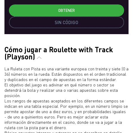
OBTENER
SIN CÓDIGO
Cómo jugar a Roulette with Track
(Playson)
La Ruleta con Pista es una variante europea con treinta y siete (0 a
36) números en la rueda. Están dispuestos en el orden tradicional
y duplicados en el campo de apuestas en la forma estándar.
El objetivo del juego es adivinar en qué número o sector se
detendrá la bola y realizar una o varias apuestas sobre esta
posición.
Los rangos de apuestas aceptados en los diferentes campos se
indican en una tabla especial. Por ejemplo, en un número limpio se
permite apostar de uno a diez euros, y en probabilidades iguales
- de uno a quinientos euros. Pero es mejor aclarar esta
información directamente en el casino, donde se va a jugar a la
ruleta con la pista para el dinero.
Básico apuestas internas y externas no se describen en detalle.