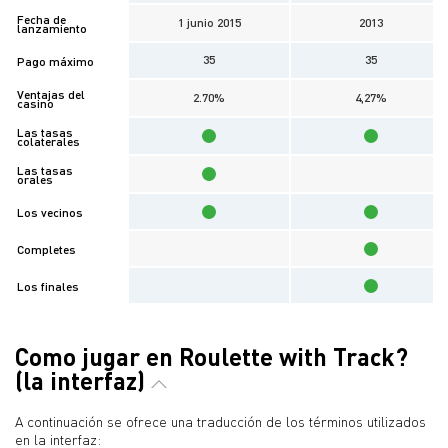
Fecha de
1 junio 2015
2013
lanzamiento
35
35
Pago máximo
Ventajas del
2.70%
4,27%
casino
Las tasas
colaterales
Las tasas
orales
Los vecinos
Completes
Los finales
Como jugar en Roulette with Track?
(la interfaz)
A continuación se ofrece una traducción de los términos utilizados
en la interfaz: