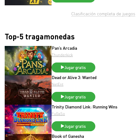
Clasificación completa de juegos
Top-5 tragamonedas
Pan’s Arcadia
Thunderkick
Jugar gratis
Dead or Alive 3: Wanted
NetEnt
Jugar gratis
Trinity Diamond Link: Running Wins
FuGaSo
Jugar gratis
Book of Ganesha