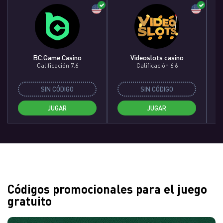
BC.Game Casino
Videoslots сasino
Calificación 7.6
Calificación 6.6
SIN CÓDIGO
SIN CÓDIGO
JUGAR
JUGAR
Códigos promocionales para el juego
gratuito