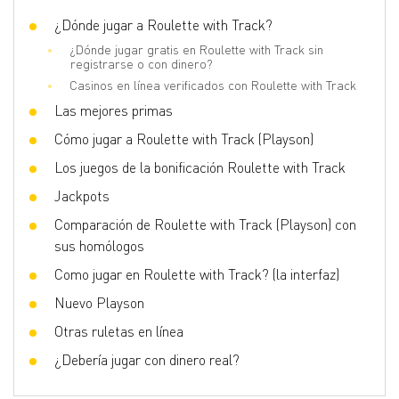
Las tasas orales
¿Dónde jugar a Roulette with Track?
Sí
¿Dónde jugar gratis en Roulette with Track sin
Los vecinos
Sí
registrarse o con dinero?
Completes
No
Casinos en línea verificados con Roulette with Track
Las mejores primas
Los finales
No
Cómo jugar a Roulette with Track (Playson)
Ventajas del casino
2.70%
Los juegos de la bonificación Roulette with Track
Jackpots
Comparación de Roulette with Track (Playson) con
sus homólogos
Como jugar en Roulette with Track? (la interfaz)
Nuevo Playson
Otras ruletas en línea
¿Debería jugar con dinero real?