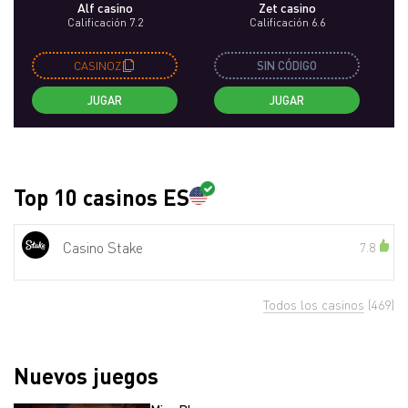
Alf casino
Zet casino
Calificación 7.2
Calificación 6.6
CASINOZ
SIN CÓDIGO
JUGAR
JUGAR
Top 10 casinos ES
Casino Stake
7.8
Todos los casinos
(469)
Nuevos juegos