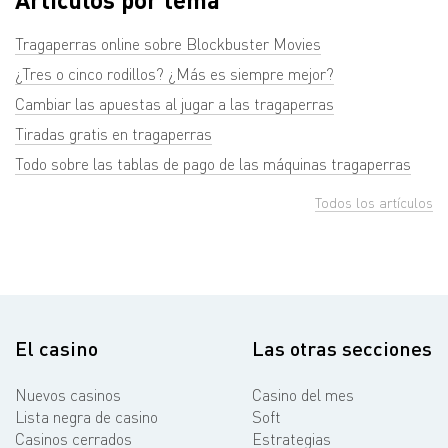
Tragaperras online sobre Blockbuster Movies
¿Tres o cinco rodillos? ¿Más es siempre mejor?
Cambiar las apuestas al jugar a las tragaperras
Tiradas gratis en tragaperras
Todo sobre las tablas de pago de las máquinas tragaperras
Todos los artículos
El casino
Las otras secciones
Nuevos casinos
Casino del mes
Lista negra de casino
Soft
Casinos cerrados
Estrategias