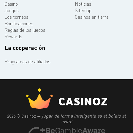
Casino
Noticias
Juegos
Sitemap
Los torneos
Casinos en tierra
Bonificaciones
Reglas de los juegos
Rewards
La cooperación
Programas de afiliados
jugar de forma inteligente es el boleto al
2026 © Casinoz —
éxito!