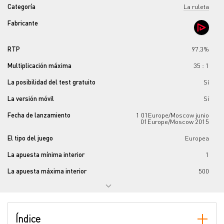
Categoría
La ruleta
Fabricante
RTP
97.3%
Multiplicación máxima
35 : 1
La posibilidad del test gratuito
Sí
La versión móvil
Sí
Fecha de lanzamiento
1 01Europe/Moscow junio
01Europe/Moscow 2015
El tipo del juego
Europea
La apuesta mínima interior
1
La apuesta máxima interior
500
La apuesta mínima exterior
1
La apuesta máxima exterior
500
Índice
Las tasas colaterales
Sí