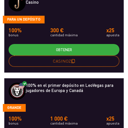
Casino
PARA UN DEPÓSITO
100%
300 €
x25
bonus
cantidad máxima
apuesta
OBTENER
CASINOZ
100% en el primer depósito en LeoVegas para
jugadores de Europa y Canadá
GRANDE
100%
1 000 €
x25
bonus
cantidad máxima
apuesta