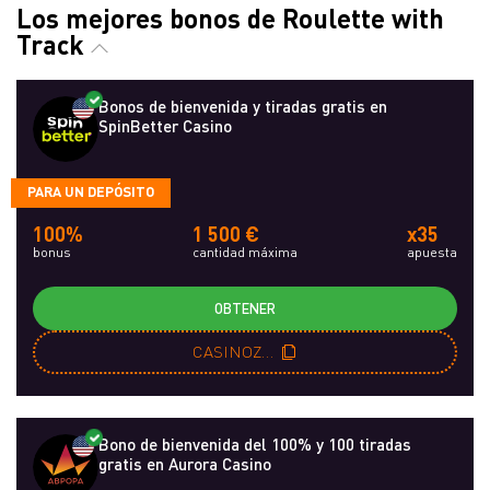
Los mejores bonos de Roulette with
Track
Bonos de bienvenida y tiradas gratis en
SpinBetter Casino
PARA UN DEPÓSITO
100%
1 500 €
x35
bonus
cantidad máxima
apuesta
OBTENER
CASINOZRU
Bono de bienvenida del 100% y 100 tiradas
gratis en Aurora Casino