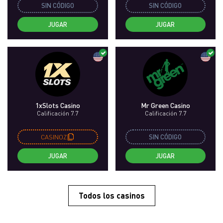
SIN CÓDIGO
SIN CÓDIGO
JUGAR
JUGAR
1xSlots Casino
Mr Green Casino
Calificación 7.7
Calificación 7.7
CASINOZ
SIN CÓDIGO
JUGAR
JUGAR
Todos los casinos