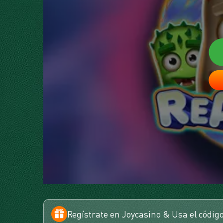
Regístrate en Joycasino & Usa el códi