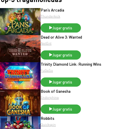
Pan’s Arcadia
Thunderkick
Jugar gratis
Dead or Alive 3: Wanted
NetEnt
Jugar gratis
Trinity Diamond Link: Running Wins
FuGaSo
Jugar gratis
Book of Ganesha
Endorphina
Jugar gratis
Robbits
Quickspin