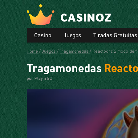
Casino
Juegos
Tiradas Gratuitas
Home
Juegos
Tragamonedas
Reactoonz 2 modo dem
Tragamonedas
Reacto
por Play’n GO