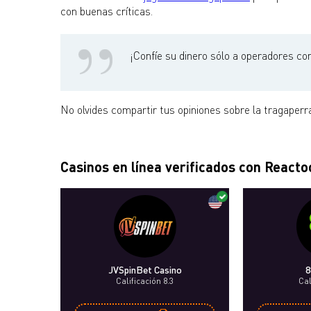
con buenas críticas.
¡Confíe su dinero sólo a operadores con
No olvides compartir tus opiniones sobre la tragaperra
Casinos en línea verificados con React
JVSpinBet Casino
8
Calificación 8.3
Cal