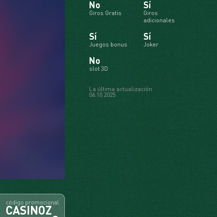
No
Sí
Giros Gratis
Giros
adicionales
Sí
Sí
Juegos bonus
Joker
No
slot 3D
La última actualización
06.10.2025
código promocional
CASINOZ