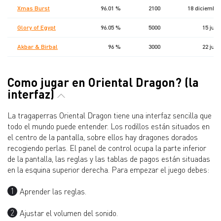
Xmas Burst
96.01 %
2100
18 diciembre
Glory of Egypt
96.05 %
5000
15 juli
Akbar & Birbal
96 %
3000
22 juli
Como jugar en Oriental Dragon? (la
interfaz)
La tragaperras Oriental Dragon tiene una interfaz sencilla que
todo el mundo puede entender. Los rodillos están situados en
el centro de la pantalla, sobre ellos hay dragones dorados
recogiendo perlas. El panel de control ocupa la parte inferior
de la pantalla, las reglas y las tablas de pagos están situadas
en la esquina superior derecha. Para empezar el juego debes:
Aprender las reglas.
Ajustar el volumen del sonido.