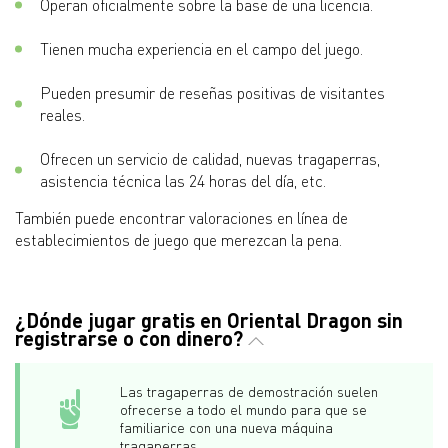
Operan oficialmente sobre la base de una licencia.
Tienen mucha experiencia en el campo del juego.
Pueden presumir de reseñas positivas de visitantes
reales.
Ofrecen un servicio de calidad, nuevas tragaperras,
asistencia técnica las 24 horas del día, etc.
También puede encontrar valoraciones en línea de
establecimientos de juego que merezcan la pena.
¿Dónde jugar gratis en Oriental Dragon sin
registrarse o con dinero?
Las tragaperras de demostración suelen
ofrecerse a todo el mundo para que se
familiarice con una nueva máquina
tragaperras.