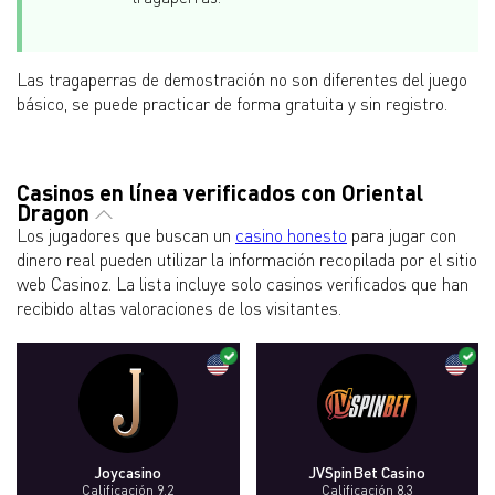
Las tragaperras de demostración no son diferentes del juego
básico, se puede practicar de forma gratuita y sin registro.
Casinos en línea verificados con Oriental
Dragon
Los jugadores que buscan un
casino honesto
para jugar con
dinero real pueden utilizar la información recopilada por el sitio
web Casinoz. La lista incluye solo casinos verificados que han
recibido altas valoraciones de los visitantes.
Joycasino
JVSpinBet Casino
Calificación 9.2
Calificación 8.3