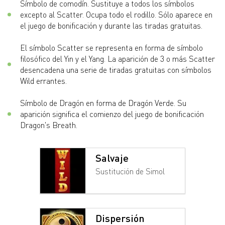
Símbolo de comodín. Sustituye a todos los símbolos
excepto al Scatter. Ocupa todo el rodillo. Sólo aparece en
el juego de bonificación y durante las tiradas gratuitas.
El símbolo Scatter se representa en forma de símbolo
filosófico del Yin y el Yang. La aparición de 3 o más Scatter
desencadena una serie de tiradas gratuitas con símbolos
Wild errantes.
Símbolo de Dragón en forma de Dragón Verde. Su
aparición significa el comienzo del juego de bonificación
Dragon's Breath.
Salvaje
Sustitución de Simol
Dispersión