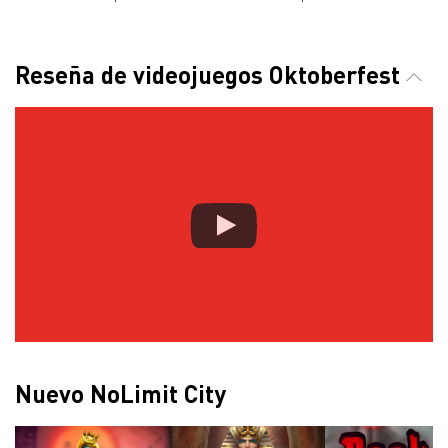
Reseña de videojuegos Oktoberfest
Nuevo NoLimit City