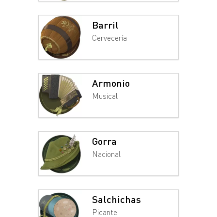
Barril
Cervecería
Armonio
Musical
Gorra
Nacional
Salchichas
Picante