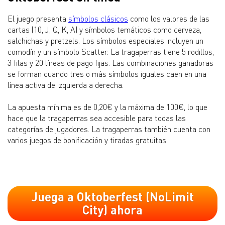
El juego presenta
símbolos clásicos
como los valores de las
cartas (10, J, Q, K, A) y símbolos temáticos como cerveza,
salchichas y pretzels. Los símbolos especiales incluyen un
comodín y un símbolo Scatter. La tragaperras tiene 5 rodillos,
3 filas y 20 líneas de pago fijas. Las combinaciones ganadoras
se forman cuando tres o más símbolos iguales caen en una
línea activa de izquierda a derecha.
La apuesta mínima es de 0,20€ y la máxima de 100€, lo que
hace que la tragaperras sea accesible para todas las
categorías de jugadores. La tragaperras también cuenta con
varios juegos de bonificación y tiradas gratuitas.
Juega a Oktoberfest (NoLimit
City) ahora