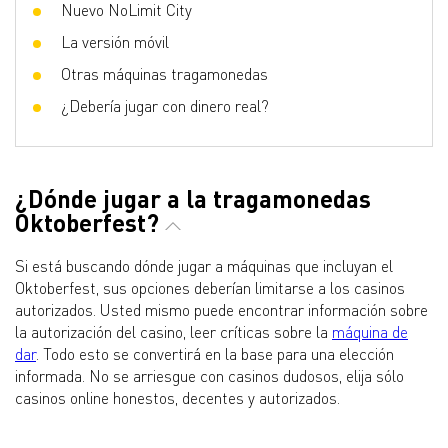
Nuevo NoLimit City
La versión móvil
Otras máquinas tragamonedas
¿Debería jugar con dinero real?
¿Dónde jugar a la tragamonedas
Oktoberfest?
Si está buscando dónde jugar a máquinas que incluyan el
Oktoberfest, sus opciones deberían limitarse a los casinos
autorizados. Usted mismo puede encontrar información sobre
la autorización del casino, leer críticas sobre la
máquina de
dar
. Todo esto se convertirá en la base para una elección
informada. No se arriesgue con casinos dudosos, elija sólo
casinos online honestos, decentes y autorizados.