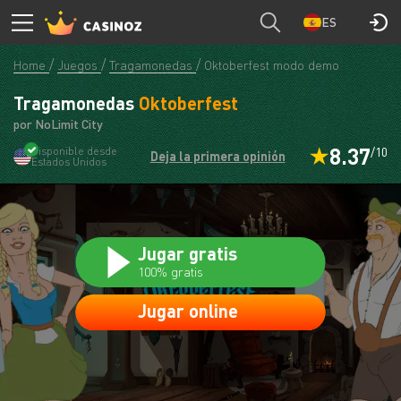
CASINOZ
JUGAR
ES
Home
Juegos
Tragamonedas
Oktoberfest modo demo
Tragamonedas
Oktoberfest
por NoLimit City
8.37
Disponible desde
/10
Deja la primera opinión
Estados Unidos
Jugar gratis
100% gratis
Jugar online