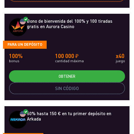
Bono de bienvenida del 100% y 100 tiradas
gratis en Aurora Casino
PARA UN DEPÓSITO
100%
100 000 ₽
x40
bonus
cantidad máxima
juego
OBTENER
SIN CÓDIGO
50% hasta 150 € en tu primer depósito en
Arkada