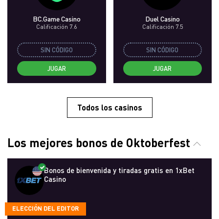
BC.Game Casino
Duel Casino
Calificación 7.6
Calificación 7.5
SIN CÓDIGO
SIN CÓDIGO
JUGAR
JUGAR
Todos los casinos
Los mejores bonos de Oktoberfest
Bonos de bienvenida y tiradas gratis en 1xBet
Casino
ELECCIÓN DEL EDITOR