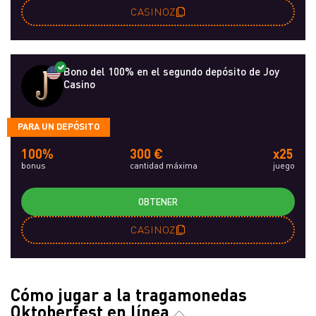
CASINOZ
Bono del 100% en el segundo depósito de Joy
Casino
PARA UN DEPÓSITO
100%
300 €
x25
bonus
cantidad máxima
juego
OBTENER
CASINOZ
Cómo jugar a la tragamonedas
Oktoberfest en línea