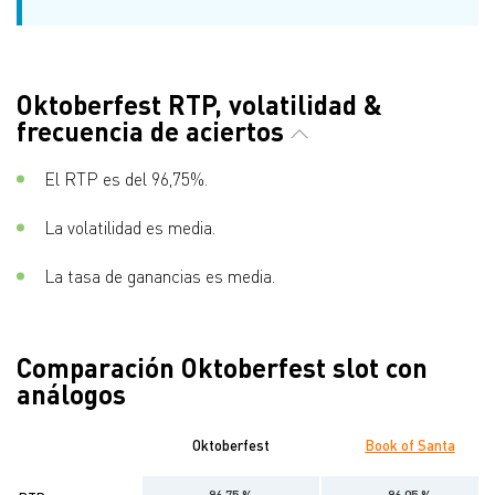
Oktoberfest RTP, volatilidad &
frecuencia de aciertos
El RTP es del 96,75%.
La volatilidad es media.
La tasa de ganancias es media.
Comparación Oktoberfest slot con
análogos
Oktoberfest
Book of Santa
96.75 %
96.05 %