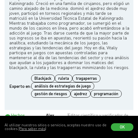
Kaliningrado. Creció en una familia de cirujanos, pero eligió un
camino alejado de la medicina: dominó el ajedrez desde muy
joven, participó en torneos regionales y más tarde se
matriculó en la Universidad Técnica Estatal de Kaliningrado.
Mientras trabajaba como programador, se sumergió en el
mundo de los casinos en línea, pero acabó enfrentándose a la
adicción al juego. Tras darse cuenta de que la mayor parte de
sus ingresos se iba en apuestas, reorientó su pasión hacia la
analítica, estudiando la mecánica de los juegos, las
estrategias y las tendencias del juego. Hoy en día, Vitaliy
participa en juegos con apuestas controladas para
mantenerse al día de las tendencias del sector y crea análisis
que ayudan a los jugadores a dominar los matices del
Blackjack
ruleta
tragaperras
Experto en:
análisis de estrategias de juego
gestión de riesgos
ajedrez
programación
Hechos
Alex
Editor científico y verificador de
verificados
Vasilev
hechos
Al utilizar nuestros sitios o servicios, aceptas nuestro uso de
OK
cookies
(Para saber más)