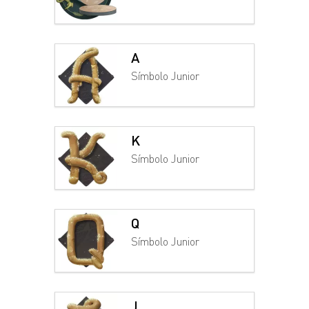
A
Símbolo Junior
K
Símbolo Junior
Q
Símbolo Junior
J