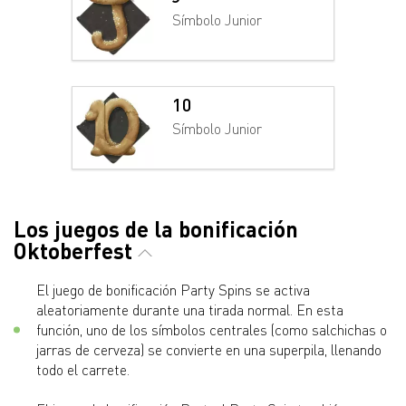
Símbolo Junior
10
Símbolo Junior
Los juegos de la bonificación
Oktoberfest
El juego de bonificación Party Spins se activa
aleatoriamente durante una tirada normal. En esta
función, uno de los símbolos centrales (como salchichas o
jarras de cerveza) se convierte en una superpila, llenando
todo el carrete.