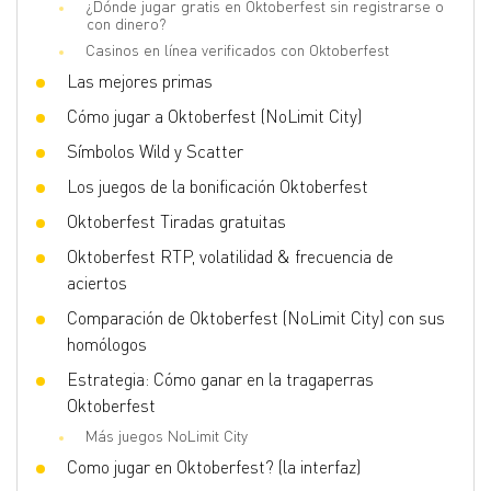
¿Dónde jugar gratis en Oktoberfest sin registrarse o
Los juegos de bonificación
Free Spins, Bonus Game, Respin,
con dinero?
Multiplier, Random Wilds
Casinos en línea verificados con Oktoberfest
La volatilidad
Middle
Las mejores primas
Slot 3D
No
Cómo jugar a Oktoberfest (NoLimit City)
Respins
Sí
Símbolos Wild y Scatter
Free spins
Sí
Los juegos de la bonificación Oktoberfest
Oktoberfest Tiradas gratuitas
Oktoberfest RTP, volatilidad & frecuencia de
aciertos
Comparación de Oktoberfest (NoLimit City) con sus
homólogos
Estrategia: Cómo ganar en la tragaperras
Oktoberfest
Más juegos NoLimit City
Como jugar en Oktoberfest? (la interfaz)