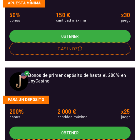
APUESTA MÍNIMA
50%
150 €
x30
bonus
cantidad máxima
juego
OBTENER
CASINOZ
Bonos de primer depósito de hasta el 200% en
JoyCasino
PARA UN DEPÓSITO
200%
2 000 €
x25
bonus
cantidad máxima
juego
OBTENER