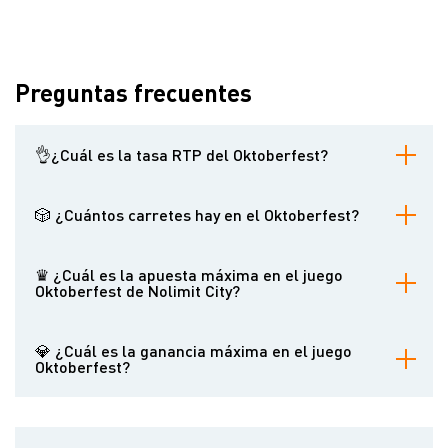
Preguntas frecuentes
👌¿Cuál es la tasa RTP del Oktoberfest?
La RTP es del 96,75%.
🎲 ¿Cuántos carretes hay en el Oktoberfest?
La ranura utiliza un campo estándar de 5 carretes
♛ ¿Cuál es la apuesta máxima en el juego
Oktoberfest de Nolimit City?
La apuesta máxima en la tragaperras alcanza los 100 euros
💎 ¿Cuál es la ganancia máxima en el juego
Oktoberfest?
x500 de la tarifa