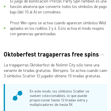
El juego de bonificación Pretzel Party Spin también es una
función aleatoria que convierte todos los símbolos de pago
bajo (del 10 al A) en comodines.
Prost Win-spins se activa cuando aparecen símbolos Wild
apilados en los rodillos 2 y 4. Esto activa el modo respins
con ganancias garantizadas.
Oktoberfest tragaperras free spins
La tragaperras Oktoberfest de Nolimit City sólo tiene una
variante de tiradas gratuitas: Bierspins. Se activa cuando caen
3 símbolos Scatter. El jugador obtiene 10 tiradas gratuitas.
En este modo, los símbolos Scatter se
vuelven coleccionables, lo que puede
proporcionar hasta 12 tiradas extra y
multiplicadores de hasta 5X.