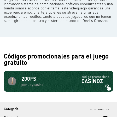
innovador sistema de combinaciones, gráficos espeluznantes y una
banda sonora acorde con el tema, este videojuego garantiza una
experiencia emocionante a quienes se atrevan a girar sus
espeluznantes rodillos. Únete a aquellos jugadores que no temen
sumergirse en el oscuro y misterioso mundo de Devil's Crossroad.
.
Códigos promocionales para el juego
gratuito
código promocional
200FS
CASINOZ
por Joycasino
Categoría
Tragamonedas