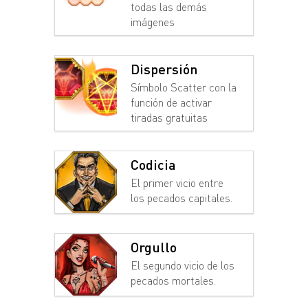
todas las demás
imágenes
Dispersión
Símbolo Scatter con la
función de activar
tiradas gratuitas
Codicia
El primer vicio entre
los pecados capitales.
Orgullo
El segundo vicio de los
pecados mortales.