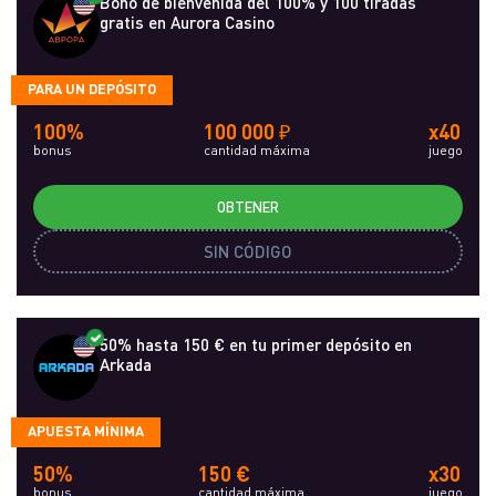
Bono de bienvenida del 100% y 100 tiradas
gratis en Aurora Casino
PARA UN DEPÓSITO
100%
100 000 ₽
x40
bonus
cantidad máxima
juego
OBTENER
SIN CÓDIGO
50% hasta 150 € en tu primer depósito en
Arkada
APUESTA MÍNIMA
50%
150 €
x30
bonus
cantidad máxima
juego