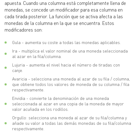
apuesta. Cuando una columna está completamente llena de
monedas, se concede un modificador para esa columna en
cada tirada posterior. La función que se activa afecta a las
monedas de la columna en la que se encuentra. Estos
modificadores son:
Gula - aumenta su coste a todas las monedas aplicables.
Ira - multiplica el valor nominal de una moneda seleccionada
al azar en la fila/columna.
Lujuria - aumenta el nivel hacia el número de tiradas con
canje.
Avaricia - selecciona una moneda al azar de su fila / columna,
que obtiene todos los valores de moneda de su columna / fila
respectivamente.
Envidia - convierte la denominación de una moneda
seleccionada al azar en una copia de la moneda de mayor
valor acuñada en los rodillos.
Orgullo: selecciona una moneda al azar de su fila/columna y
añade su valor a todas las demás monedas de su fila/columna
respectivamente.