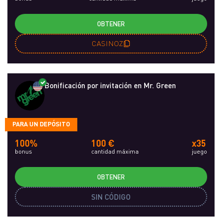
OBTENER
CASINOZ
Bonificación por invitación en Mr. Green
PARA UN DEPÓSITO
100%
100 €
x35
bonus
cantidad máxima
juego
OBTENER
SIN CÓDIGO