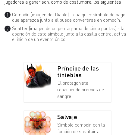
jugadores a ganar son, como de costumbre, los siguientes:
Comodín (imagen del Diablo) - cualquier símbolo de pago
que aparezca junto a él puede convertirse en comodín.
Scatter (imagen de un pentagrama de cinco puntas) - la
aparición de este símbolo junto a la casilla central activa
el inicio de un evento único.
.
Príncipe de las
tinieblas
El protagonista
repartiendo premios de
sangre
Salvaje
Símbolo comodín con la
función de sustituir a