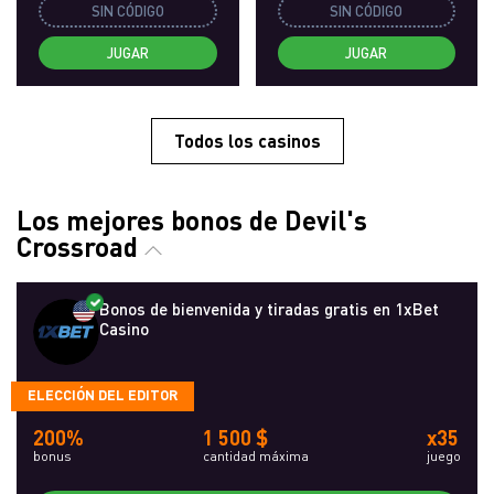
SIN CÓDIGO
SIN CÓDIGO
JUGAR
JUGAR
Todos los casinos
Los mejores bonos de Devil's
Crossroad
Bonos de bienvenida y tiradas gratis en 1xBet
Casino
ELECCIÓN DEL EDITOR
200%
1 500 $
x35
bonus
cantidad máxima
juego