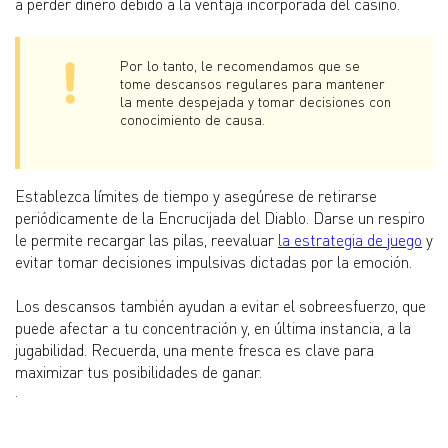
a perder dinero debido a la ventaja incorporada del casino.
Por lo tanto, le recomendamos que se
tome descansos regulares para mantener
la mente despejada y tomar decisiones con
conocimiento de causa.
Establezca límites de tiempo y asegúrese de retirarse
periódicamente de la Encrucijada del Diablo. Darse un respiro
le permite recargar las pilas, reevaluar
la estrategia de juego
y
evitar tomar decisiones impulsivas dictadas por la emoción.
Los descansos también ayudan a evitar el sobreesfuerzo, que
puede afectar a tu concentración y, en última instancia, a la
jugabilidad. Recuerda, una mente fresca es clave para
maximizar tus posibilidades de ganar.
.