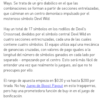
Ways. Se trata de un giro diabólico en el que las
combinaciones se forman a partir de secciones entrelazadas,
que culminan en un centro demoníaco impulsado por el
misterioso símbolo Devil Wild.
Hay un total de 17 símbolos en los rodillos de Devil's
Crossroad, divididos por el símbolo central Devil Wild en
cuatro secciones entrecruzadas, cada una de las cuales
contiene cuatro símbolos. El equipo utiliza aquí una mecánica
de ganancias cruzadas, con valores de pago iguales a la
longitud del número de símbolos ganados en cada lado por
separado - empezando por el centro. Esto será más fácil de
entender una vez que realmente lo juegues, así que no te
preocupes por ello.
El rango de apuesta empieza en $0.20 y va hasta $200 por
tirada. No hay
Juego de Boost Payout
en esta tragaperras,
pero hay una prometedora función de buy-in en el juego de
bonificación.