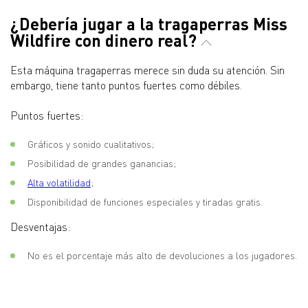
¿Debería jugar a la tragaperras Miss
Wildfire con dinero real?
Esta máquina tragaperras merece sin duda su atención. Sin
embargo, tiene tanto puntos fuertes como débiles.
Puntos fuertes:
Gráficos y sonido cualitativos;
Posibilidad de grandes ganancias;
Alta volatilidad
;
Disponibilidad de funciones especiales y tiradas gratis.
Desventajas:
No es el porcentaje más alto de devoluciones a los jugadores.