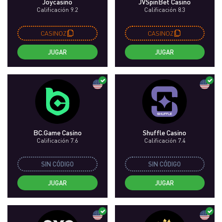
Joycasino
JVSpinBet Casino
Calificación 9.2
Calificación 8.3
CASINOZ
CASINOZ
JUGAR
JUGAR
BC.Game Casino
Shuffle Casino
Calificación 7.6
Calificación 7.4
SIN CÓDIGO
SIN CÓDIGO
JUGAR
JUGAR