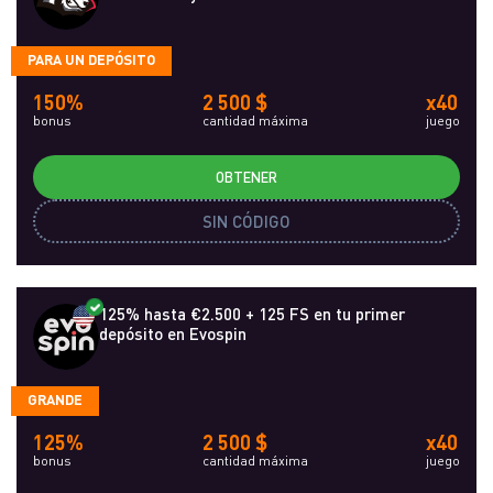
PARA UN DEPÓSITO
150%
2 500 $
x40
bonus
cantidad máxima
juego
OBTENER
SIN CÓDIGO
125% hasta €2.500 + 125 FS en tu primer
depósito en Evospin
GRANDE
125%
2 500 $
x40
bonus
cantidad máxima
juego