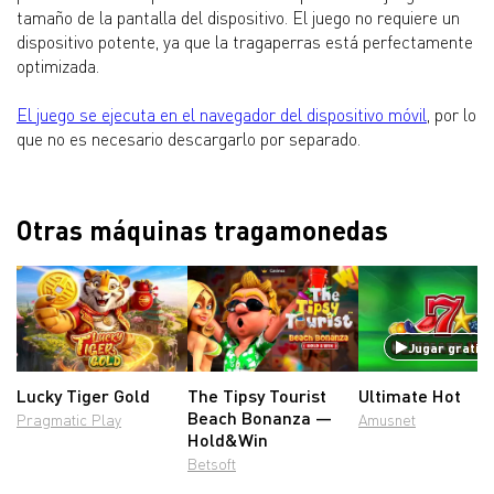
tamaño de la pantalla del dispositivo. El juego no requiere un
dispositivo potente, ya que la tragaperras está perfectamente
optimizada.
El juego se ejecuta en el navegador del dispositivo móvil
, por lo
que no es necesario descargarlo por separado.
Otras máquinas tragamonedas
Jugar gratis
Lucky Tiger Gold
The Tipsy Tourist
Ultimate Hot
Beach Bonanza —
Pragmatic Play
Amusnet
Hold&Win
Betsoft