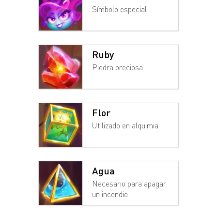
Símbolo especial
Ruby
Piedra preciosa
Flor
Utilizado en alquimia
Agua
Necesario para apagar
un incendio