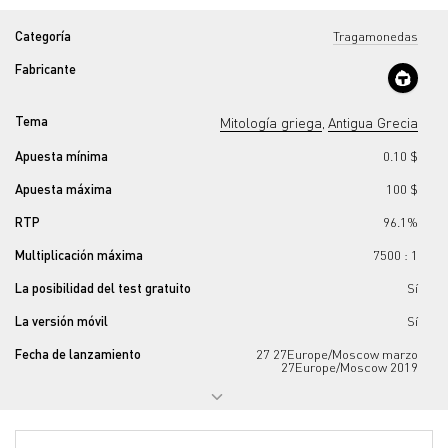
Categoría
Tragamonedas
Fabricante
Tema
Mitología griega
Antigua Grecia
,
Apuesta mínima
0.10 $
Apuesta máxima
100 $
RTP
96.1%
Multiplicación máxima
7500 : 1
La posibilidad del test gratuito
Sí
La versión móvil
Sí
Fecha de lanzamiento
27 27Europe/Moscow marzo
27Europe/Moscow 2019
Jackpot progresivo
No
El numero de los tambores
5