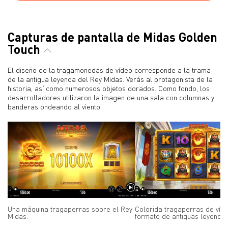
Capturas de pantalla de Midas Golden
Touch
El diseño de la tragamonedas de vídeo corresponde a la trama
de la antigua leyenda del Rey Midas. Verás al protagonista de la
historia, así como numerosos objetos dorados. Como fondo, los
desarrolladores utilizaron la imagen de una sala con columnas y
banderas ondeando al viento.
Una máquina tragaperras sobre el Rey
Colorida tragaperras de víd
Midas.
formato de antiguas leyenda