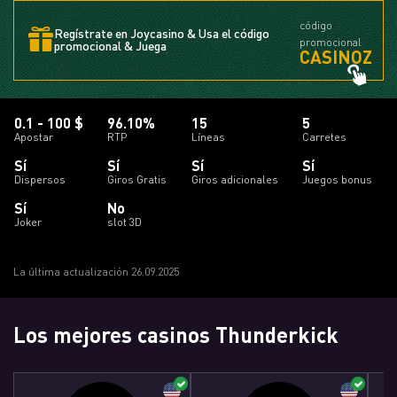
código
Regístrate en Joycasino & Usa el código
promocional
promocional & Juega
CASINOZ
0.1 - 100 $
96.10%
15
5
Apostar
RTP
Líneas
Carretes
Sí
Sí
Sí
Sí
Dispersos
Giros Gratis
Giros adicionales
Juegos bonus
Sí
No
Joker
slot 3D
La última actualización 26.09.2025
Los mejores casinos Thunderkick