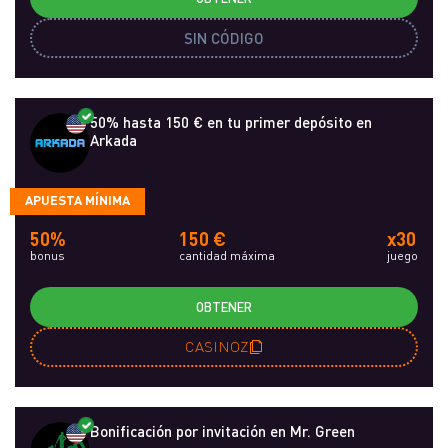
SIN CÓDIGO
50% hasta 150 € en tu primer depósito en
Arkada
APUESTA MÍNIMA
50%
150 €
x30
bonus
cantidad máxima
juego
OBTENER
CASINOZ
Bonificación por invitación en Mr. Green