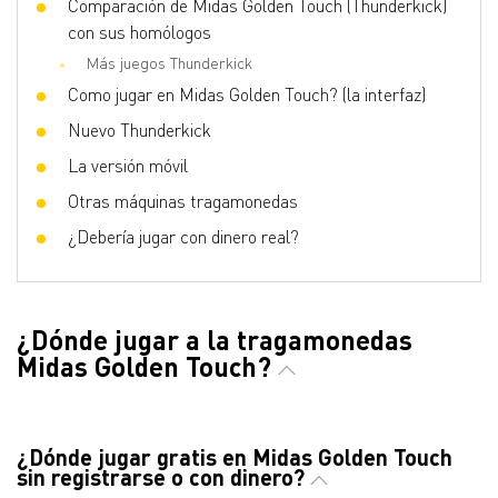
Comparación de Midas Golden Touch (Thunderkick)
con sus homólogos
Más juegos Thunderkick
Como jugar en Midas Golden Touch? (la interfaz)
Nuevo Thunderkick
La versión móvil
Otras máquinas tragamonedas
¿Debería jugar con dinero real?
¿Dónde jugar a la tragamonedas
Midas Golden Touch?
¿Dónde jugar gratis en Midas Golden Touch
sin registrarse o con dinero?