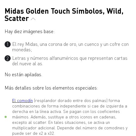
Midas Golden Touch Símbolos, Wild,
Scatter
Hay diez imágenes base:
El rey Midas, una corona de oro, un cuenco y un cofre con
monedas;
Letras y números alfanuméricos que representan cartas
del nueve al as.
No están apiladas.
Más detalles sobre los elementos especiales:
El comodín
(resplandor dorado entre dos palmas) forma
combinaciones de forma independiente si cae de izquierda a
derecha en la línea activa. Se pagan con los coeficientes
máximos. Además, sustituye a otros iconos en cadenas,
excepto al scatter. En tales situaciones, se activa un
multiplicador adicional. Depende del número de comodines y
puede ser de x2 a x32.