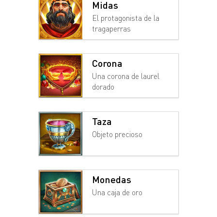
Midas
El protagonista de la
tragaperras
Corona
Una corona de laurel
dorado
Taza
Objeto precioso
Monedas
Una caja de oro