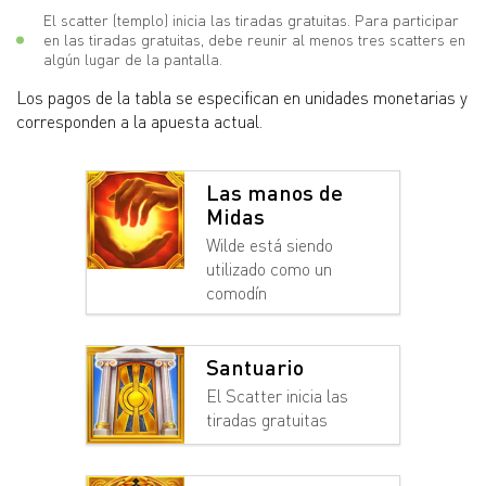
El scatter (templo) inicia las tiradas gratuitas. Para participar
en las tiradas gratuitas, debe reunir al menos tres scatters en
algún lugar de la pantalla.
Los pagos de la tabla se especifican en unidades monetarias y
corresponden a la apuesta actual.
Las manos de
Midas
Wilde está siendo
utilizado como un
comodín
Santuario
El Scatter inicia las
tiradas gratuitas