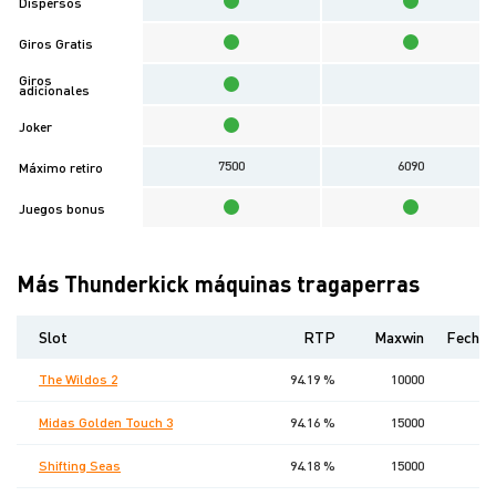
Dispersos
Giros Gratis
Giros
adicionales
Joker
7500
6090
Máximo retiro
Juegos bonus
Más Thunderkick máquinas tragaperras
Slot
RTP
Maxwin
Fecha 
The Wildos 2
94.19 %
10000
Midas Golden Touch 3
94.16 %
15000
Shifting Seas
94.18 %
15000