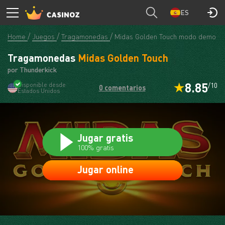
CASINOZ
JUGAR
ES
Home
Juegos
Tragamonedas
Midas Golden Touch modo demo
Tragamonedas
Midas Golden Touch
por Thunderkick
8.85
Disponible desde
/10
0 comentarios
Estados Unidos
Jugar gratis
100% gratis
Jugar online