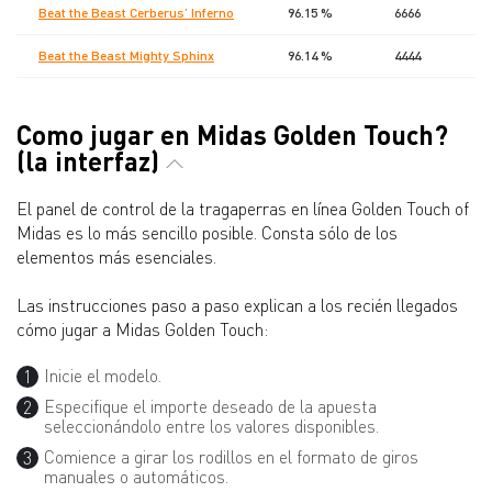
Beat the Beast Cerberus’ Inferno
96.15 %
6666
Beat the Beast Mighty Sphinx
96.14 %
4444
Como jugar en Midas Golden Touch?
(la interfaz)
El panel de control de la tragaperras en línea Golden Touch of
Midas es lo más sencillo posible. Consta sólo de los
elementos más esenciales.
Las instrucciones paso a paso explican a los recién llegados
cómo jugar a Midas Golden Touch:
Inicie el modelo.
Especifique el importe deseado de la apuesta
seleccionándolo entre los valores disponibles.
Comience a girar los rodillos en el formato de giros
manuales o automáticos.