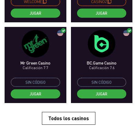
WELCOME
CASINOZ
JUGAR
JUGAR
Mr Green Casino
BC.Game Casino
Calificación 7.7
Calificación 7.6
SIN CÓDIGO
SIN CÓDIGO
JUGAR
JUGAR
Todos los casinos