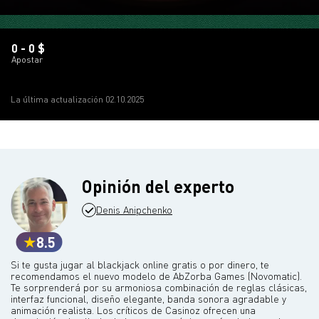
0 - 0 $
Apostar
La última actualización 02.10.2025
Opinión del experto
Denis Anipchenko
8.5
Si te gusta jugar al blackjack online gratis o por dinero, te
recomendamos el nuevo modelo de AbZorba Games (Novomatic).
Te sorprenderá por su armoniosa combinación de reglas clásicas,
interfaz funcional, diseño elegante, banda sonora agradable y
animación realista. Los críticos de Casinoz ofrecen una