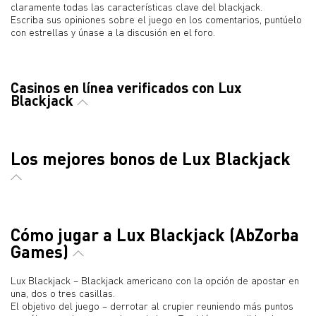
claramente todas las características clave del blackjack.
Escriba sus opiniones sobre el juego en los comentarios, puntúelo
con estrellas y únase a la discusión en el foro.
Casinos en línea verificados con Lux
Blackjack
Los mejores bonos de Lux Blackjack
Cómo jugar a Lux Blackjack (AbZorba
Games)
Lux Blackjack – Blackjack americano con la opción de apostar en
una, dos o tres casillas.
El objetivo del juego – derrotar al crupier reuniendo más puntos