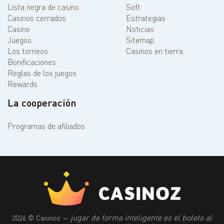
Lista negra de casino
Soft
Casinos cerrados
Estrategias
Casino
Noticias
Juegos
Sitemap
Los torneos
Casinos en tierra
Bonificaciones
Reglas de los juegos
Rewards
La cooperación
Programas de afiliados
jugar de forma inteligente es el boleto al
2026 © Casinoz —