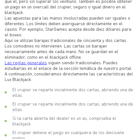
que él, pero sin superar los veintiuno. También es posible obtener
un pago en un overcall del crupier, seguro o igual dinero en el
blackjack.
Las apuestas para las manos involucradas pueden ser iguales o
diferentes. Los límites deben averiguarse directamente en el
casino. Por ejemplo, StarGames acepta desde diez dólares para
el boxeo.
Aquí se utilizan barajas tradicionales de cincuenta y dos cartas.
Los comodines no intervienen. Las cartas se barajan
necesariamente antes de cada mano. No se guardan en el
eliminador, como en el blackjack offline.
Las reglas generales
siguen siendo tradicionales. Puedes
estudiarlas en el enlace de la sección temática de nuestro portal.
A continuación, consideramos directamente las características del
Lux Blackjack:
El crupier se reparte inicialmente dos cartas, abriendo una de
ellas.
El crupier se reparte inicialmente dos cartas, abriendo una de
ellas.
Si la carta abierta del dealer es un as, comprueba el
blackjack.
El crupier detiene el juego en cualquiera de los diecisiete
puntos.