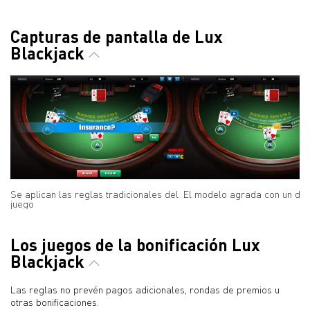
Capturas de pantalla de Lux
Blackjack
Se aplican las reglas tradicionales del
El modelo agrada con un dis
juego
Los juegos de la bonificación Lux
Blackjack
Las reglas no prevén pagos adicionales, rondas de premios u
otras bonificaciones.