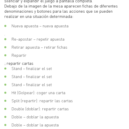
silenciar y expandir el juego a pantalla completa.
Debajo de la imagen de la mesa aparecen fichas de diferentes
denominaciones y botones para las acciones que se pueden
realizar en una situación determinada:
Nueva apuesta – nueva apuesta
.
Re-apostar – repetir apuesta
Retirar apuesta – retirar fichas
Repartir
; repartir cartas
Stand – finalizar el set
Stand – finalizar el set
Stand – finalizar el set
Hit (Golpear): coger una carta
Split (repartir): repartir las cartas
Double (doblar): repartir cartas
Doble – doblar la apuesta
Doble – doblar la apuesta