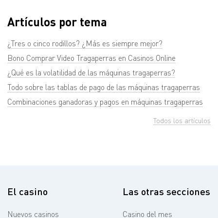
Artículos por tema
¿Tres o cinco rodillos? ¿Más es siempre mejor?
Bono Comprar Video Tragaperras en Casinos Online
¿Qué es la volatilidad de las máquinas tragaperras?
Todo sobre las tablas de pago de las máquinas tragaperras
Combinaciones ganadoras y pagos en máquinas tragaperras
Todos los artículos
El casino
Las otras secciones
Nuevos casinos
Casino del mes