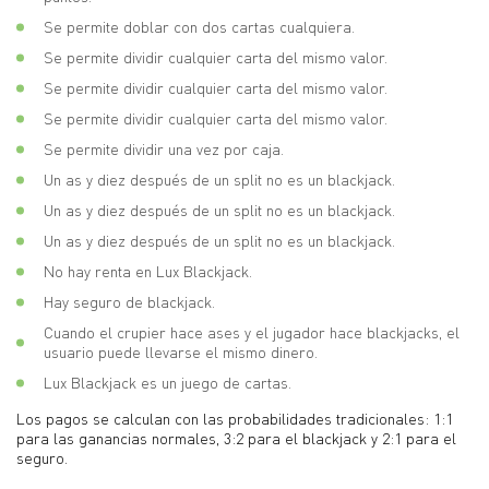
Se permite doblar con dos cartas cualquiera.
Se permite dividir cualquier carta del mismo valor.
Se permite dividir cualquier carta del mismo valor.
Se permite dividir cualquier carta del mismo valor.
Se permite dividir una vez por caja.
Un as y diez después de un split no es un blackjack.
Un as y diez después de un split no es un blackjack.
Un as y diez después de un split no es un blackjack.
No hay renta en Lux Blackjack.
Hay seguro de blackjack.
Cuando el crupier hace ases y el jugador hace blackjacks, el
usuario puede llevarse el mismo dinero.
Lux Blackjack es un juego de cartas.
Los pagos se calculan con las probabilidades tradicionales: 1:1
para las ganancias normales, 3:2 para el blackjack y 2:1 para el
seguro.