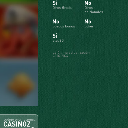
Sí
No
Giros Gratis
Giros
adicionales
No
No
Juegos bonus
Joker
Sí
slot 3D
La última actualización
26.09.2024
código promocional
CASINOZ