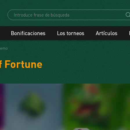
Bonificaciones
Los torneos
Artículos
demo
f Fortune