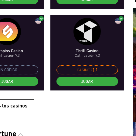
yspins Casino
Thrill Casino
ificación 7.3
Calificación 7.3
IN CÓDIGO
CASINOZ
JUGAR
JUGAR
 los casinos
ortune