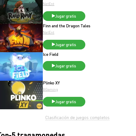
NetEnt
Jugar gratis
Finn and the Dragon Tales
NetEnt
Jugar gratis
Ice Field
Jugar gratis
Plinko XY
BGaming
Jugar gratis
Clasificación de juegos completos
Top-5 tragamonedas