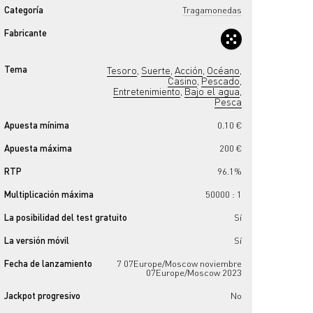
Categoría
Tragamonedas
Fabricante
Tema
Tesoro
Suerte
Acción
Océano
,
,
,
,
Casino
Pescado
,
,
Entretenimiento
Bajo el agua
,
,
Pesca
Apuesta mínima
0.10 €
Apuesta máxima
200 €
RTP
96.1%
Multiplicación máxima
50000 : 1
La posibilidad del test gratuito
Sí
La versión móvil
Sí
Fecha de lanzamiento
7 07Europe/Moscow noviembre
07Europe/Moscow 2023
Jackpot progresivo
No