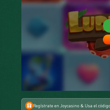
Regístrate en Joycasino & Usa el códi