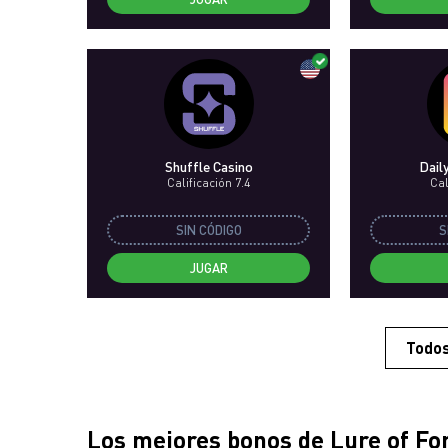
Shuffle Casino
Dail
Calificación 7.4
Cal
SIN CÓDIGO
S
JUGAR
Todos
Los mejores bonos de Lure of F