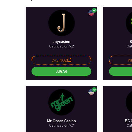
Joycasino
8
Calificación 9.2
Cal
CASINOZ
W
JUGAR
Mr Green Casino
BC.
Calificación 7.7
Cal