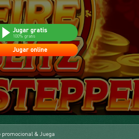
Jugar gratis
100% gratis
Jugar online
go promocional & Juega