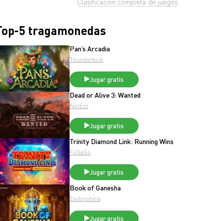
Clasificación completa de juegos
Top-5 tragamonedas
Pan’s Arcadia
Thunderkick
Jugar gratis
Dead or Alive 3: Wanted
NetEnt
Jugar gratis
Trinity Diamond Link: Running Wins
FuGaSo
Jugar gratis
Book of Ganesha
Endorphina
Jugar gratis