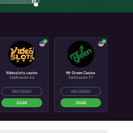
Videoslots сasino
Mr Green Casino
Calificación 6.6
Calificación 7.7
SIN CÓDIGO
SIN CÓDIGO
JUGAR
JUGAR