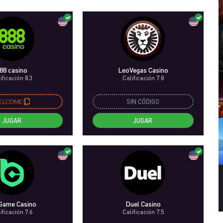
88 casino
LeoVegas Casino
ificación 8.3
Calificación 7.8
ELCOME
SIN CÓDIGO
JUGAR
JUGAR
Game Casino
Duel Casino
ificación 7.6
Calificación 7.5