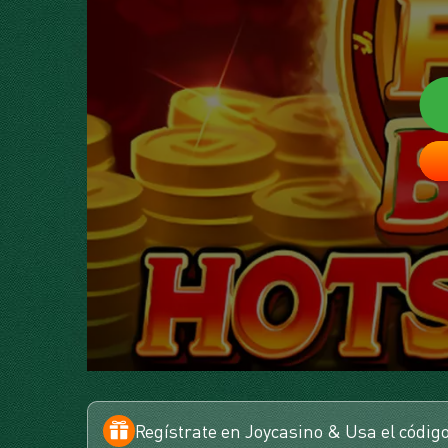
Regístrate en Joycasino & Usa el códi