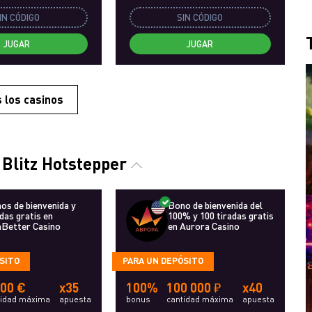
IN CÓDIGO
SIN CÓDIGO
JUGAR
JUGAR
 los casinos
 Blitz Hotstepper
os de bienvenida y
Bono de bienvenida del
adas gratis en
100% y 100 tiradas gratis
nBetter Casino
en Aurora Casino
SITO
PARA UN DEPÓSITO
500 €
x35
100%
100 000 ₽
x40
tidad máxima
apuesta
bonus
cantidad máxima
apuesta