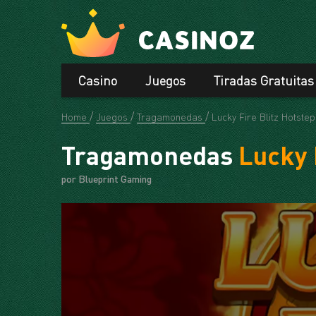
Casino
Juegos
Tiradas Gratuitas
Home
Juegos
Tragamonedas
Lucky Fire Blitz Hotst
Tragamonedas
Lucky 
por Blueprint Gaming