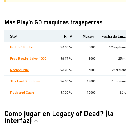
Más Play’n GO máquinas tragaperras
Slot
RTP
Maxwin
Fecha de lanzam
Buildin’ Bucks
94.20 %
5000
12 septiembr
Free Reelin' Joker 1000
96.17 %
1000
25 may
Mötley Crüe
94.20 %
5000
22 diciembr
The Last Sundown
96.20 %
18000
11 noviembr
Pack and Cash
94.20 %
10000
24 jun
Como jugar en Legacy of Dead? (la
interfaz)