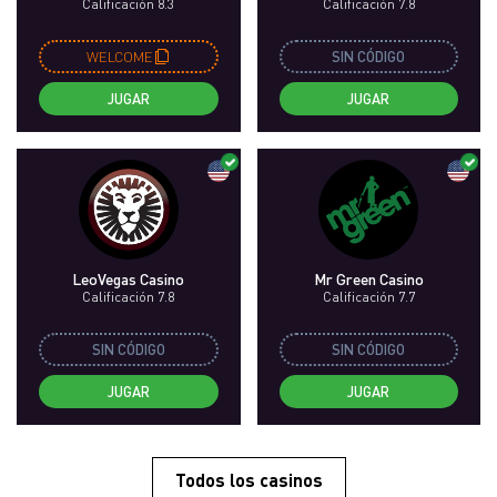
Calificación 8.3
Calificación 7.8
WELCOME
SIN CÓDIGO
JUGAR
JUGAR
LeoVegas Casino
Mr Green Casino
Calificación 7.8
Calificación 7.7
SIN CÓDIGO
SIN CÓDIGO
JUGAR
JUGAR
Todos los casinos