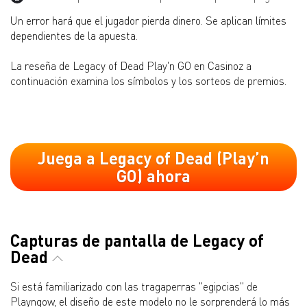
Un error hará que el jugador pierda dinero. Se aplican límites
dependientes de la apuesta.
La reseña de Legacy of Dead Play'n GO en Casinoz a
continuación examina los símbolos y los sorteos de premios.
Juega a Legacy of Dead (Play’n
GO) ahora
Capturas de pantalla de Legacy of
Dead
Si está familiarizado con las tragaperras "egipcias" de
Playngow, el diseño de este modelo no le sorprenderá lo más