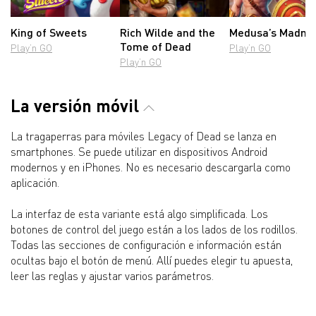
King of Sweets
Rich Wilde and the
Medusa’s Madne
Tome of Dead
Play’n GO
Play’n GO
Play’n GO
La versión móvil
La tragaperras para móviles Legacy of Dead se lanza en
smartphones. Se puede utilizar en dispositivos Android
modernos y en iPhones. No es necesario descargarla como
aplicación.
La interfaz de esta variante está algo simplificada. Los
botones de control del juego están a los lados de los rodillos.
Todas las secciones de configuración e información están
ocultas bajo el botón de menú. Allí puedes elegir tu apuesta,
leer las reglas y ajustar varios parámetros.