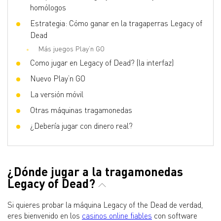
homólogos
Estrategia: Cómo ganar en la tragaperras Legacy of
Dead
Más juegos Play’n GO
Como jugar en Legacy of Dead? (la interfaz)
Nuevo Play’n GO
La versión móvil
Otras máquinas tragamonedas
¿Debería jugar con dinero real?
¿Dónde jugar a la tragamonedas
Legacy of Dead?
Si quieres probar la máquina Legacy of the Dead de verdad,
eres bienvenido en los
casinos online fiables
con software