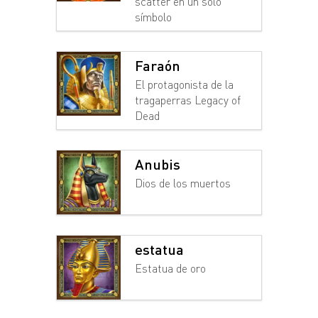
scatter en un solo
símbolo
Faraón
El protagonista de la
tragaperras Legacy of
Dead
Anubis
Dios de los muertos
estatua
Estatua de oro