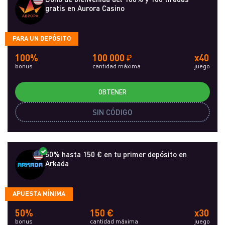
gratis en Aurora Casino
PARA UN DEPÓSITO
100%
100 000 ₽
x40
bonus
cantidad máxima
juego
OBTENER
SIN CÓDIGO
50% hasta 150 € en tu primer depósito en
Arkada
APUESTA MÍNIMA
50%
150 €
x30
bonus
cantidad máxima
juego