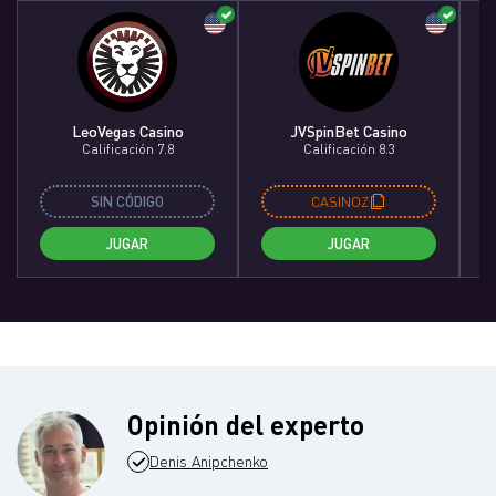
LeoVegas Casino
JVSpinBet Casino
Calificación 7.8
Calificación 8.3
SIN CÓDIGO
CASINOZ
JUGAR
JUGAR
Opinión del experto
Denis Anipchenko