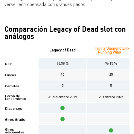
verse recompensada con grandes pagos.
Comparación Legacy of Dead slot con
análogos
Trinity Diamond Link:
Legacy of Dead
Running Wins
96.58 %
96.15 %
RTP
10
25
Líneas
5
5
Carretes
Fecha de
31 diciembre 2019
20 febrero 2025
lanzamiento
Dispersos
Giros Gratis
Giros
adicionales