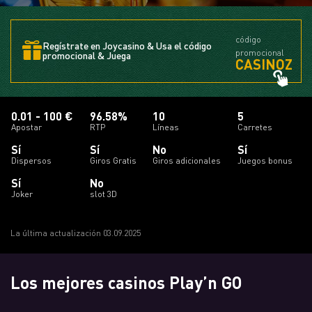
código
Regístrate en Joycasino & Usa el código
promocional
promocional & Juega
CASINOZ
0.01 - 100 €
96.58%
10
5
Apostar
RTP
Líneas
Carretes
Sí
Sí
No
Sí
Dispersos
Giros Gratis
Giros adicionales
Juegos bonus
Sí
No
Joker
slot 3D
La última actualización 03.09.2025
Los mejores casinos Play’n GO