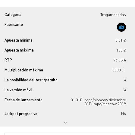
Categoría
Tragamonedas
Fabricante
Apuesta mínima
0.01 €
Apuesta máxima
100 €
RTP
96.58%
Multiplicación máxima
5000 : 1
La posibilidad del test gratuito
Sí
La versión móvil
Sí
Fecha de lanzamiento
31 31Europe/Moscow diciembre
31Europe/Moscow 2019
Jackpot progresivo
No
El numero de los tambores
5
El numero de las líneas
10