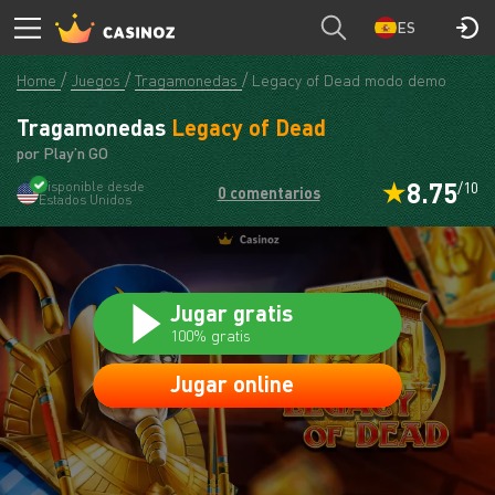
CASINOZ
JUGAR
ES
Home
Juegos
Tragamonedas
Legacy of Dead modo demo
Tragamonedas
Legacy of Dead
por Play’n GO
8.75
Disponible desde
/10
0 comentarios
Estados Unidos
Jugar gratis
100% gratis
Jugar online