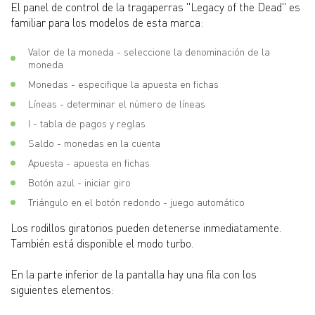
El panel de control de la tragaperras "Legacy of the Dead" es
familiar para los modelos de esta marca:
Valor de la moneda - seleccione la denominación de la
moneda
Monedas - especifique la apuesta en fichas
Líneas - determinar el número de líneas
I - tabla de pagos y reglas
Saldo - monedas en la cuenta
Apuesta - apuesta en fichas
Botón azul - iniciar giro
Triángulo en el botón redondo - juego automático
Los rodillos giratorios pueden detenerse inmediatamente.
También está disponible el modo turbo.
En la parte inferior de la pantalla hay una fila con los
siguientes elementos: