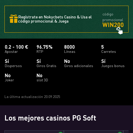
código
Regístrate en Nokycbets Casino & Usa el
promocional
código promocional & Juega
WIN200
0.2 - 100 €
96.75%
8000
5
Apostar
RTP
Líneas
Carretes
Sí
Sí
No
Sí
Dispersos
Giros Gratis
Giros adicionales
Juegos bonus
No
No
Joker
slot 3D
La última actualización 20.09.2025
Los mejores casinos PG Soft