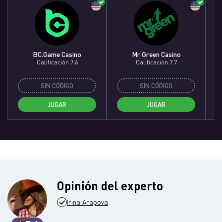
BC.Game Casino
Mr Green Casino
Calificación 7.6
Calificación 7.7
SIN CÓDIGO
SIN CÓDIGO
JUGAR
JUGAR
Opinión del experto
Irina Arapova