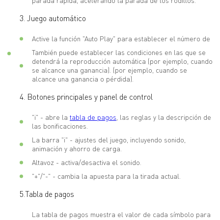
parada rápida, acelerando la parada de los rodillos.
3. Juego automático
Active la función "Auto Play" para establecer el número de
También puede establecer las condiciones en las que se
detendrá la reproducción automática (por ejemplo, cuando
se alcance una ganancia). (por ejemplo, cuando se
alcance una ganancia o pérdida).
4. Botones principales y panel de control
"i" - abre la
tabla de pagos
, las reglas y la descripción de
las bonificaciones.
La barra "i" - ajustes del juego, incluyendo sonido,
animación y ahorro de carga.
Altavoz - activa/desactiva el sonido.
"+"/"-" - cambia la apuesta para la tirada actual.
5.Tabla de pagos
La tabla de pagos muestra el valor de cada símbolo para