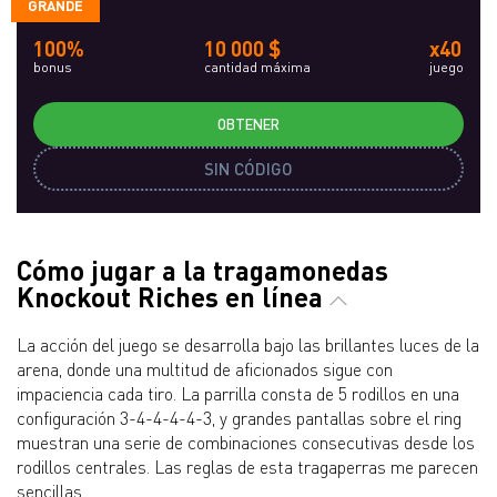
GRANDE
100%
10 000 $
x40
bonus
cantidad máxima
juego
OBTENER
SIN CÓDIGO
Cómo jugar a la tragamonedas
Knockout Riches en línea
La acción del juego se desarrolla bajo las brillantes luces de la
arena, donde una multitud de aficionados sigue con
impaciencia cada tiro. La parrilla consta de 5 rodillos en una
configuración 3-4-4-4-4-3, y grandes pantallas sobre el ring
muestran una serie de combinaciones consecutivas desde los
rodillos centrales. Las reglas de esta tragaperras me parecen
sencillas.