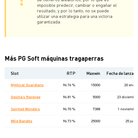
imposible predecir, cambiar o engañar el
resultado, y por lo tanto, no se puede
utilizar una estrategia para una victoria
garantizada.
Más PG Soft máquinas tragaperras
Slot
RTP
Maxwin
Fecha de lanzam
Mythical Guardians
96.76 %
15000
20 enero
Geisha’s Revenge
96.81 %
5000
23 diciembre
Spirited Wonders
96.70 %
7388
1 noviembre
Wild Bandito
96.73 %
25000
25 juni