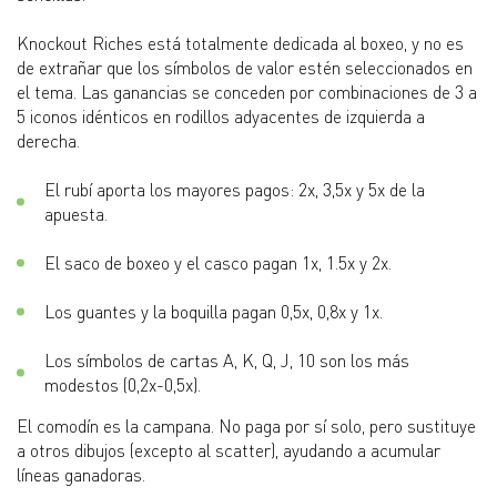
Knockout Riches está totalmente dedicada al boxeo, y no es
de extrañar que los símbolos de valor estén seleccionados en
el tema. Las ganancias se conceden por combinaciones de 3 a
5 iconos idénticos en rodillos adyacentes de izquierda a
derecha.
El rubí aporta los mayores pagos: 2x, 3,5x y 5x de la
apuesta.
El saco de boxeo y el casco pagan 1x, 1.5x y 2x.
Los guantes y la boquilla pagan 0,5x, 0,8x y 1x.
Los símbolos de cartas A, K, Q, J, 10 son los más
modestos (0,2x-0,5x).
El comodín es la campana. No paga por sí solo, pero sustituye
a otros dibujos (excepto al scatter), ayudando a acumular
líneas ganadoras.