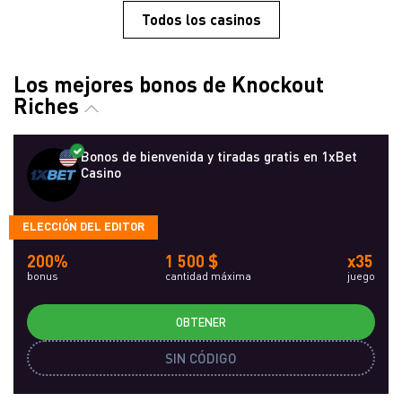
Todos los casinos
Los mejores bonos de Knockout
Riches
Bonos de bienvenida y tiradas gratis en 1xBet
Casino
ELECCIÓN DEL EDITOR
200%
1 500 $
x35
bonus
cantidad máxima
juego
OBTENER
SIN CÓDIGO