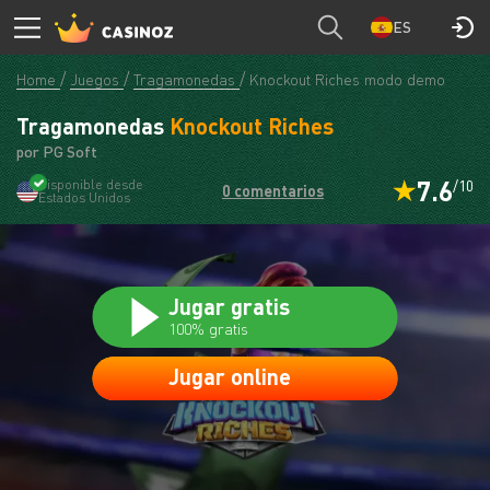
WIN200
JUGAR
ES
Home
Juegos
Tragamonedas
Knockout Riches modo demo
Tragamonedas
Knockout Riches
por PG Soft
7.6
Disponible desde
/10
0 comentarios
Estados Unidos
Jugar gratis
100% gratis
Jugar online