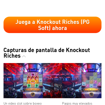
Juega a Knockout Riches (PG
Soft) ahora
Capturas de pantalla de Knockout
Riches
Un video slot sobre boxeo
Pagos muy elevados