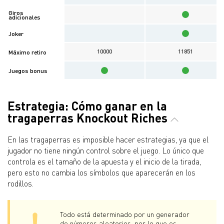
Giros
adicionales
Joker
10000
11851
Máximo retiro
Juegos bonus
Estrategia: Cómo ganar en la
tragaperras Knockout Riches
En las tragaperras es imposible hacer estrategias, ya que el
jugador no tiene ningún control sobre el juego. Lo único que
controla es el tamaño de la apuesta y el inicio de la tirada,
pero esto no cambia los símbolos que aparecerán en los
rodillos.
Todo está determinado por un generador
de números aleatorios, por lo que es