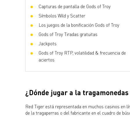
Capturas de pantalla de Gods of Troy
Símbolos Wild y Scatter
Los juegos de la bonificación Gods of Troy
Gods of Troy Tiradas gratuitas
Jackpots
Gods of Troy RTP, volatilidad & frecuencia de
aciertos
¿Dónde jugar a la tragamonedas
Red Tiger está representada en muchos casinos en líne
de la tragaperras o del fabricante en el cuadro de bús