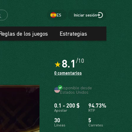
ES
Iniciar sesión
Reglas de los juegos
Estrategias
8.1
/10
0 comentarios
Disponible desde
Estados Unidos
0.1 - 200 $
94.73%
Apostar
RTP
30
5
Líneas
Carretes