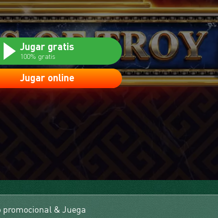
Jugar gratis
100% gratis
Jugar online
go promocional & Juega