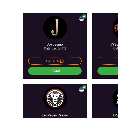
Joycasino
JVSp
Calificación 9.2
Cal
CASINOZ
C
JUGAR
LeoVegas Casino
1xS