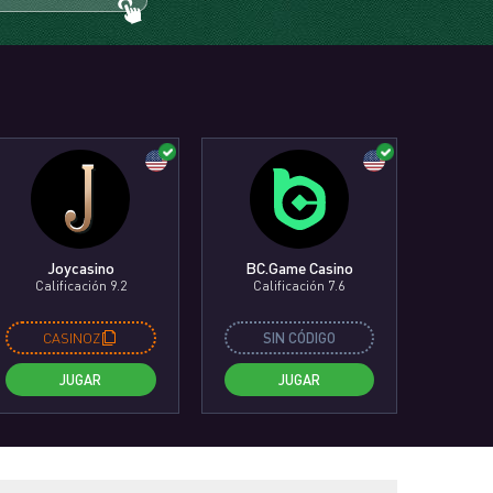
Joycasino
BC.Game Casino
Calificación 9.2
Calificación 7.6
CASINOZ
SIN CÓDIGO
JUGAR
JUGAR