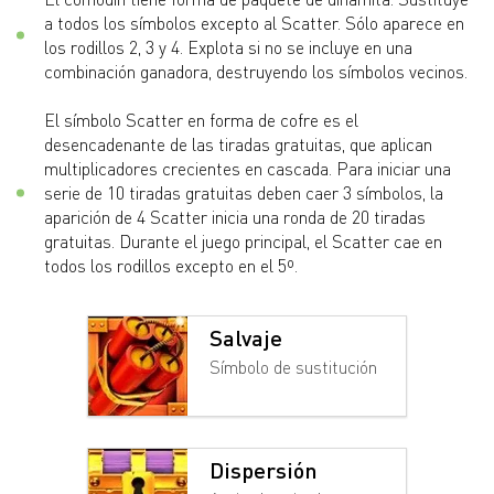
a todos los símbolos excepto al Scatter. Sólo aparece en
los rodillos 2, 3 y 4. Explota si no se incluye en una
combinación ganadora, destruyendo los símbolos vecinos.
El símbolo Scatter en forma de cofre es el
desencadenante de las tiradas gratuitas, que aplican
multiplicadores crecientes en cascada. Para iniciar una
serie de 10 tiradas gratuitas deben caer 3 símbolos, la
aparición de 4 Scatter inicia una ronda de 20 tiradas
gratuitas. Durante el juego principal, el Scatter cae en
todos los rodillos excepto en el 5º.
Salvaje
Símbolo de sustitución
Dispersión