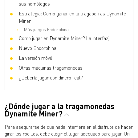
sus homólogos
Estrategia: Cómo ganar en la tragaperras Dynamite
Miner
Más juegos Endorphina
Como jugar en Dynamite Miner? (la interfaz)
Nuevo Endorphina
La versión móvil
Otras máquinas tragamonedas
¿Debería jugar con dinero real?
¿Dónde jugar a la tragamonedas
Dynamite Miner?
Para asegurarse de que nada interfiera en el disfrute de hacer
girar los rodillos, debe elegir el lugar adecuado para jugar. Un