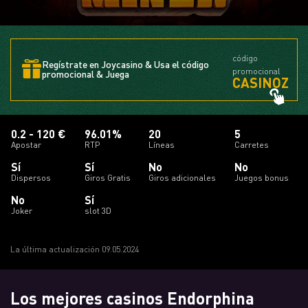
código
Regístrate en Joycasino & Usa el código
promocional
promocional & Juega
CASINOZ
0.2 - 120 €
96.01%
20
5
Apostar
RTP
Líneas
Carretes
Sí
Sí
No
No
Dispersos
Giros Gratis
Giros adicionales
Juegos bonus
No
Sí
Joker
slot 3D
La última actualización 09.05.2024
Los mejores casinos Endorphina