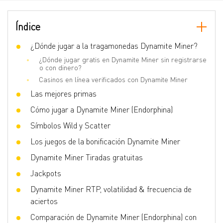
El numero de los tambores
5
Índice
El numero de las líneas
20
Jokers
¿Dónde jugar a la tragamonedas Dynamite Miner?
No
¿Dónde jugar gratis en Dynamite Miner sin registrarse
Scatter
Sí
o con dinero?
La volatilidad
Middle
Casinos en línea verificados con Dynamite Miner
Las mejores primas
Slot 3D
Sí
Cómo jugar a Dynamite Miner (Endorphina)
Respins
No
Símbolos Wild y Scatter
Free spins
Sí
Los juegos de la bonificación Dynamite Miner
Dynamite Miner Tiradas gratuitas
Jackpots
Dynamite Miner RTP, volatilidad & frecuencia de
aciertos
Comparación de Dynamite Miner (Endorphina) con