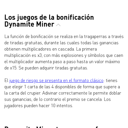
Los juegos de la bonificación
Dynamite Miner
La función de bonificación se realiza en la tragaperras a través
de tiradas gratuitas, durante las cuales todas las ganancias
obtienen multiplicadores en cascada. La primera
multiplicación es x3, con más explosiones y símbolos que caen
el multiplicador aumenta paso a paso hasta un valor máximo
de x15. Se pueden adquirir tiradas gratuitas.
El
juego de riesgo se presenta en el formato clásico
: tienes
que elegir 1 carta de las 4 disponibles de forma que supere a
la carta del crupier. Adivinar correctamente le permite doblar
sus ganancias, de lo contrario el premio se cancela. Los
jugadores pueden hacer 10 intentos.