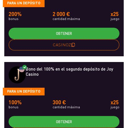
PARA UN DEPÓSITO
200%
2 000 €
x25
bonus
cantidad máxima
juego
OBTENER
CASINOZ
Bono del 100% en el segundo depósito de Joy
Casino
PARA UN DEPÓSITO
100%
300 €
x25
bonus
cantidad máxima
juego
OBTENER