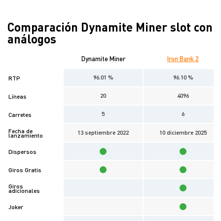
Comparación Dynamite Miner slot con
análogos
Dynamite Miner
Iron Bank 2
96.01 %
96.10 %
RTP
20
4096
Líneas
5
6
Carretes
Fecha de
13 septiembre 2022
10 diciembre 2025
lanzamiento
Dispersos
Giros Gratis
Giros
adicionales
Joker