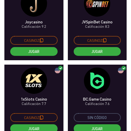
Joycasino
JVSpinBet Casino
Calificación 9.2
Calificación 8.3
CASINOZ
CASINOZ
JUGAR
JUGAR
1xSlots Casino
BC.Game Casino
Calificación 7.7
Calificación 7.6
CASINOZ
SIN CÓDIGO
JUGAR
JUGAR