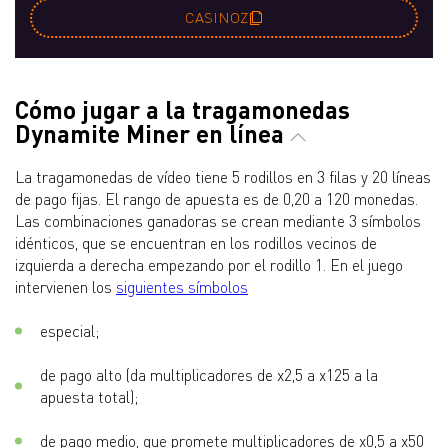
CASINOZ
Cómo jugar a la tragamonedas
Dynamite Miner en línea
La tragamonedas de vídeo tiene 5 rodillos en 3 filas y 20 líneas
de pago fijas. El rango de apuesta es de 0,20 a 120 monedas.
Las combinaciones ganadoras se crean mediante 3 símbolos
idénticos, que se encuentran en los rodillos vecinos de
izquierda a derecha empezando por el rodillo 1. En el juego
intervienen los
siguientes símbolos
especial;
de pago alto (da multiplicadores de x2,5 a x125 a la
apuesta total);
de pago medio, que promete multiplicadores de x0,5 a x50