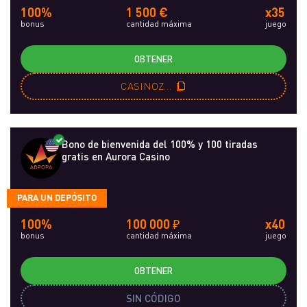
100%
1 500 €
x35
bonus
cantidad máxima
juego
OBTENER
CASINOZRU
Bono de bienvenida del 100% y 100 tiradas
gratis en Aurora Casino
PARA UN DEPÓSITO
100%
100 000 ₽
x40
bonus
cantidad máxima
juego
OBTENER
SIN CÓDIGO