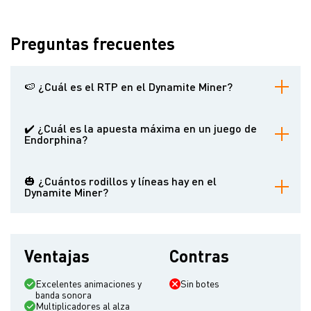
Preguntas frecuentes
🍉 ¿Cuál es el RTP en el Dynamite Miner?
El RTP es del 96,01%.
✔️ ¿Cuál es la apuesta máxima en un juego de
Endorphina?
Puedes apostar hasta 120 euros en Dynamite Miner.
🎃 ¿Cuántos rodillos y líneas hay en el
Dynamite Miner?
El juego se ofrece en 5 rodillos con 20 líneas fijas.
Ventajas
Contras
Excelentes animaciones y
Sin botes
banda sonora
Multiplicadores al alza