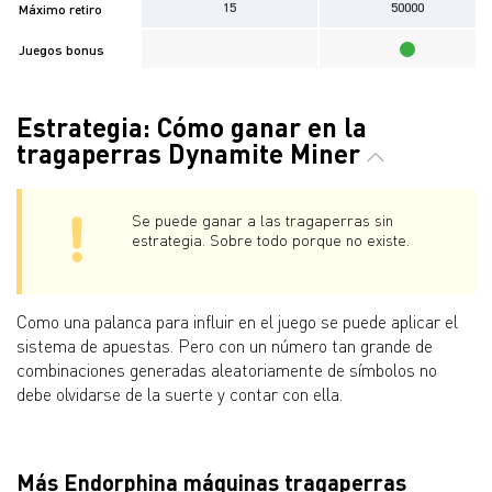
15
50000
Máximo retiro
Juegos bonus
Estrategia: Cómo ganar en la
tragaperras Dynamite Miner
Se puede ganar a las tragaperras sin
estrategia. Sobre todo porque no existe.
Como una palanca para influir en el juego se puede aplicar el
sistema de apuestas. Pero con un número tan grande de
combinaciones generadas aleatoriamente de símbolos no
debe olvidarse de la suerte y contar con ella.
Más Endorphina máquinas tragaperras