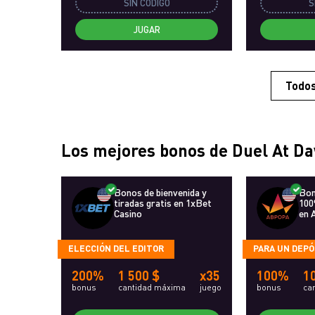
SIN CÓDIGO
S
JUGAR
Todos
Los mejores bonos de Duel At D
Bonos de bienvenida y
Bon
tiradas gratis en 1xBet
100
Casino
en 
ELECCIÓN DEL EDITOR
PARA UN DEPÓ
200%
1 500 $
x35
100%
1
bonus
cantidad máxima
juego
bonus
ca