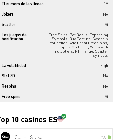
El numero de las líneas
19
Jokers
No
Scatter
Sí
Los juegos de
Free Spins, Bet Bonus, Expanding
bonificación
Symbols, Buy Feature, Symbols
collection, Additional Free Spins,
Free Spins Multiplier, Wilds with
multipliers, RTP range, Scatter
symbols
La volatilidad
High
Slot 3D
No
Respins
No
Free spins
Sí
Top 10 casinos ES
Casino Stake
7.8