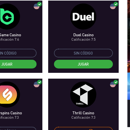
Game Casino
Duel Casino
ificación 7.6
Calificación 7.5
IN CÓDIGO
SIN CÓDIGO
JUGAR
JUGAR
yspins Casino
Thrill Casino
ificación 7.3
Calificación 7.3