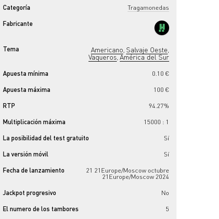
Categoría
Tragamonedas
Fabricante
Tema
Americano
Salvaje Oeste
,
,
Vaqueros
América del Sur
,
Apuesta mínima
0.10 €
Apuesta máxima
100 €
RTP
94.27%
Multiplicación máxima
15000 : 1
La posibilidad del test gratuito
Sí
La versión móvil
Sí
Fecha de lanzamiento
21 21Europe/Moscow octubre
21Europe/Moscow 2024
Jackpot progresivo
No
El numero de los tambores
5