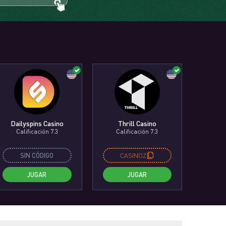
Dailyspins Casino
Thrill Casino
Calificación 7.3
Calificación 7.3
SIN CÓDIGO
CASINOZ
JUGAR
JUGAR