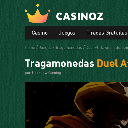
Casino
Juegos
Tiradas Gratuitas
Home
Juegos
Tragamonedas
Duel At Dawn modo de
Tragamonedas
Duel A
por Hacksaw Gaming