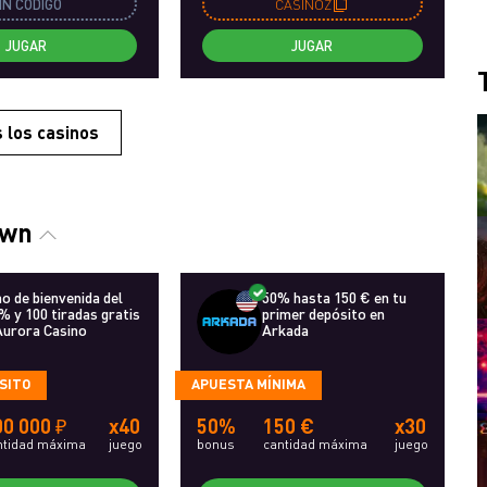
IN CÓDIGO
CASINOZ
JUGAR
JUGAR
 los casinos
awn
o de bienvenida del
50% hasta 150 € en tu
% y 100 tiradas gratis
primer depósito en
Aurora Casino
Arkada
SITO
APUESTA MÍNIMA
00 000 ₽
x40
50%
150 €
x30
ntidad máxima
juego
bonus
cantidad máxima
juego