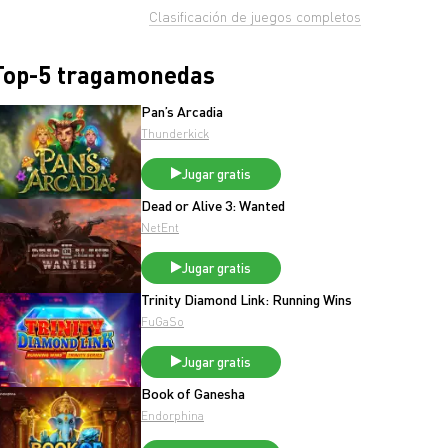
Clasificación de juegos completos
Top-5 tragamonedas
Pan’s Arcadia
Thunderkick
Jugar gratis
Dead or Alive 3: Wanted
NetEnt
Jugar gratis
Trinity Diamond Link: Running Wins
FuGaSo
Jugar gratis
Book of Ganesha
Endorphina