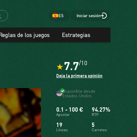
ES
Iniciar sesión
Reglas de los juegos
Estrategias
7.7
/10
Deja la primera opinión
Disponible desde
Estados Unidos
0.1 - 100 €
94.27%
Apostar
RTP
19
5
Líneas
Carretes