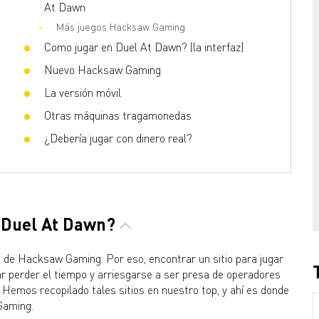
At Dawn
Más juegos Hacksaw Gaming
Como jugar en Duel At Dawn? (la interfaz)
Nuevo Hacksaw Gaming
La versión móvil
Otras máquinas tragamonedas
¿Debería jugar con dinero real?
 Duel At Dawn?
s de Hacksaw Gaming. Por eso, encontrar un sitio para jugar
r perder el tiempo y arriesgarse a ser presa de operadores
. Hemos recopilado tales sitios en nuestro top, y ahí es donde
Gaming.