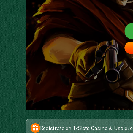
Regístrate en 1xSlots Casino & Usa el