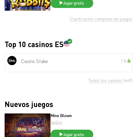
Jugar gratis
Clasificación completa de juegos
Top 10 casinos ES
Casino Stake
7.8
Todos los casinos
(469)
Nuevos juegos
Mine Blown
NetEnt
Jugar gratis