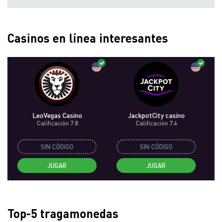
Casinos en línea interesantes
LeoVegas Casino
JackpotCity casino
Calificación 7.8
Calificación 7.4
SIN CÓDIGO
SIN CÓDIGO
JUGAR
JUGAR
Top-5 tragamonedas