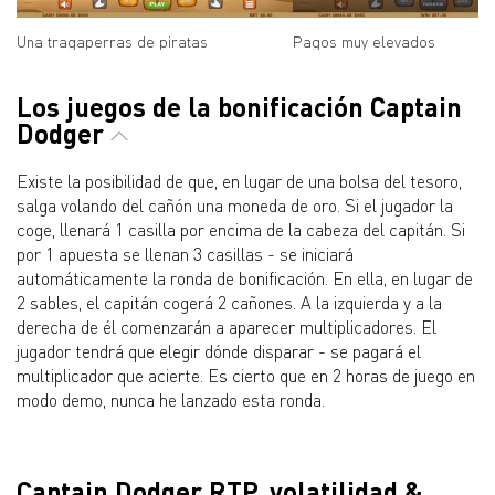
Una tragaperras de piratas
Pagos muy elevados
Los juegos de la bonificación Captain
Dodger
Existe la posibilidad de que, en lugar de una bolsa del tesoro,
salga volando del cañón una moneda de oro. Si el jugador la
coge, llenará 1 casilla por encima de la cabeza del capitán. Si
por 1 apuesta se llenan 3 casillas - se iniciará
automáticamente la ronda de bonificación. En ella, en lugar de
2 sables, el capitán cogerá 2 cañones. A la izquierda y a la
derecha de él comenzarán a aparecer multiplicadores. El
jugador tendrá que elegir dónde disparar - se pagará el
multiplicador que acierte. Es cierto que en 2 horas de juego en
modo demo, nunca he lanzado esta ronda.
Captain Dodger RTP, volatilidad &