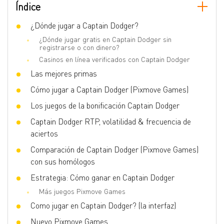
Índice
¿Dónde jugar a Captain Dodger?
¿Dónde jugar gratis en Captain Dodger sin
registrarse o con dinero?
Casinos en línea verificados con Captain Dodger
Las mejores primas
Cómo jugar a Captain Dodger (Pixmove Games)
Los juegos de la bonificación Captain Dodger
Captain Dodger RTP, volatilidad & frecuencia de
aciertos
Comparación de Captain Dodger (Pixmove Games)
con sus homólogos
Estrategia: Cómo ganar en Captain Dodger
Más juegos Pixmove Games
Como jugar en Captain Dodger? (la interfaz)
Nuevo Pixmove Games