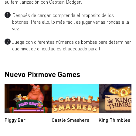
su familiarización con Captain Dodger:
Después de cargar, comprenda el propósito de los
botones. Para ello, lo más fácil es jugar varias rondas a la
vez.
Juega con diferentes números de bombas para determinar
qué nivel de dificultad es el adecuado para ti.
Nuevo Pixmove Games
Piggy Bar
Castle Smashers
King Thimbles