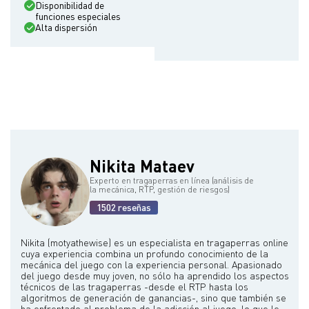
Disponibilidad de
funciones especiales
Alta dispersión
Nikita Mataev
Experto en tragaperras en línea (análisis de
la mecánica, RTP, gestión de riesgos)
1502 reseñas
Nikita (motyathewise) es un especialista en tragaperras online
cuya experiencia combina un profundo conocimiento de la
mecánica del juego con la experiencia personal. Apasionado
del juego desde muy joven, no sólo ha aprendido los aspectos
técnicos de las tragaperras -desde el RTP hasta los
algoritmos de generación de ganancias-, sino que también se
ha enfrentado al problema de la adicción al juego, lo que le