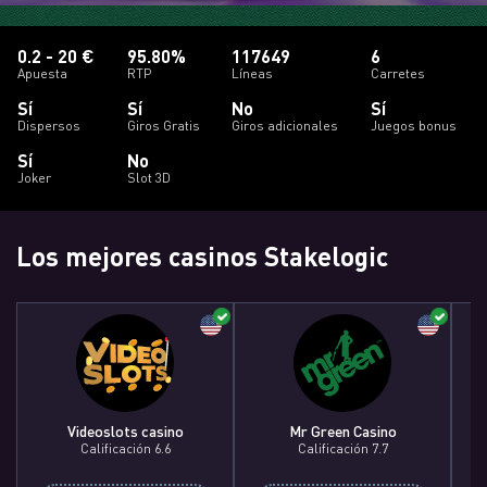
0.2 - 20 €
95.80%
117649
6
Apuesta
RTP
Líneas
Carretes
Sí
Sí
No
Sí
Dispersos
Giros Gratis
Giros adicionales
Juegos bonus
Sí
No
Joker
Slot 3D
Los mejores casinos Stakelogic
Videoslots сasino
Mr Green Casino
Calificación 6.6
Calificación 7.7