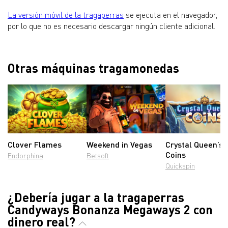
La versión móvil de la tragaperras
se ejecuta en el navegador,
por lo que no es necesario descargar ningún cliente adicional.
Otras máquinas tragamonedas
Clover Flames
Weekend in Vegas
Crystal Queen’s
Coins
Endorphina
Betsoft
Quickspin
¿Debería jugar a la tragaperras
Candyways Bonanza Megaways 2 con
dinero real?