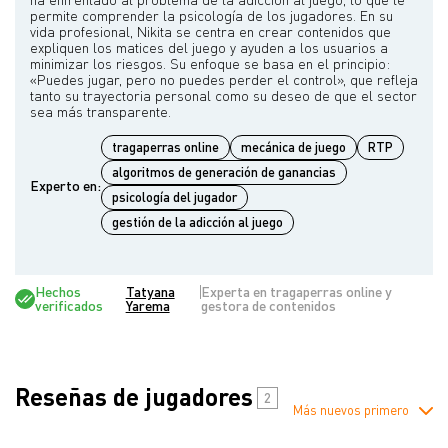
permite comprender la psicología de los jugadores. En su
vida profesional, Nikita se centra en crear contenidos que
expliquen los matices del juego y ayuden a los usuarios a
minimizar los riesgos. Su enfoque se basa en el principio:
«Puedes jugar, pero no puedes perder el control», que refleja
tanto su trayectoria personal como su deseo de que el sector
tragaperras online
mecánica de juego
RTP
algoritmos de generación de ganancias
Experto en:
psicología del jugador
gestión de la adicción al juego
Hechos
Tatyana
Experta en tragaperras online y
verificados
Yarema
gestora de contenidos
Reseñas de jugadores
2
Más nuevos primero