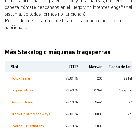
La regla principal - vigila el tiempo y tus finanzas, no pierdas la
cabeza, tómate descansos en el juego y no intentes engañar al
sistema, de todas formas no funcionará.
Recuerde que el tamaño de la apuesta debe coincidir con sus
habilidades.
Más Stakelogic máquinas tragaperras
Slot
RTP
Maxwin
Fecha de lanza
Hold4Timer
95.01 %
200
22 febre
Jaguar Strike
95.63 %
31346
3 septiemb
Raging Bison
96.13 %
5643
22 ju
Black Gold 2 Megaways
96.01 %
10000
24 ju
Football Gladiators
96.10 %
1000