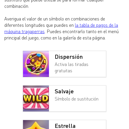
combinación.
Averigua el valor de un símbolo en combinaciones de
diferentes longitudes que puedes en
la tabla de pagos de la
máquina tragaperras
. Puedes encontrarlo tanto en el menú
principal del juego, como en la galería de esta página.
Dispersión
Activa las tiradas
gratuitas
Salvaje
Símbolo de sustitución
Estrella