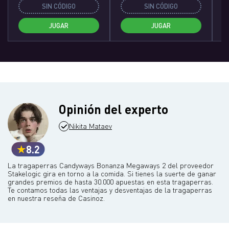
SIN CÓDIGO
SIN CÓDIGO
JUGAR
JUGAR
Opinión del experto
Nikita Mataev
8.2
La tragaperras Candyways Bonanza Megaways 2 del proveedor
Stakelogic gira en torno a la comida. Si tienes la suerte de ganar
grandes premios de hasta 30.000 apuestas en esta tragaperras.
Te contamos todas las ventajas y desventajas de la tragaperras
en nuestra reseña de Casinoz.