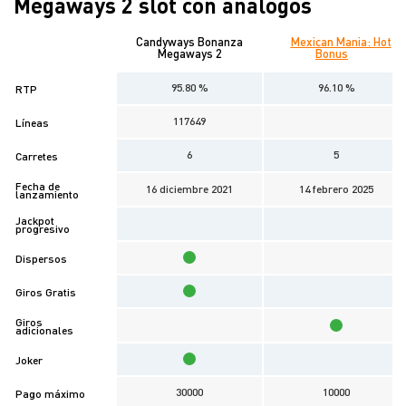
Megaways 2 slot con análogos
Candyways Bonanza
Mexican Mania: Hot
Megaways 2
Bonus
95.80 %
96.10 %
RTP
117649
Líneas
6
5
Carretes
Fecha de
16 diciembre 2021
14 febrero 2025
lanzamiento
Jackpot
progresivo
Dispersos
Giros Gratis
Giros
adicionales
Joker
30000
10000
Pago máximo