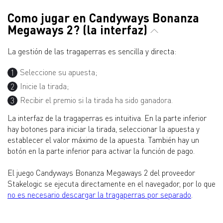
Como jugar en Candyways Bonanza
Megaways 2? (la interfaz)
La gestión de las tragaperras es sencilla y directa:
Seleccione su apuesta;
Inicie la tirada;
Recibir el premio si la tirada ha sido ganadora.
La interfaz de la tragaperras es intuitiva. En la parte inferior
hay botones para iniciar la tirada, seleccionar la apuesta y
establecer el valor máximo de la apuesta. También hay un
botón en la parte inferior para activar la función de pago.
El juego Candyways Bonanza Megaways 2 del proveedor
Stakelogic se ejecuta directamente en el navegador, por lo que
no es necesario descargar la tragaperras por separado
.