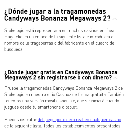
¿Dónde jugar a la tragamonedas
Candyways Bonanza Megaways 2?
Stakelogic está representada en muchos casinos en línea.
Haga clic en un enlace de la siguiente lista e introduzca el
nombre de la tragaperras o del fabricante en el cuadro de
búsqueda.
¿Dónde jugar gratis en Candyways Bonanza
Megaways 2 sin registrarse o con dinero?
Pruebe la tragamonedas Candyways Bonanza Megaways 2 de
Stakelogic en nuestro sitio Casinoz de forma gratuita. También
tenemos una versión móvil disponible, que se iniciará cuando
juegues desde tu smartphone o tablet.
Puedes disfrutar
del juego por dinero real en cualquier casino
de la siguiente lista. Todos los establecimientos presentados