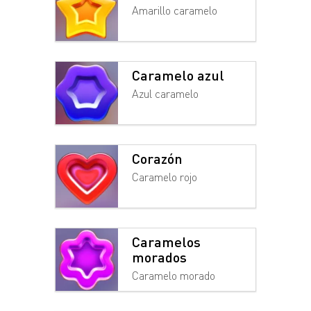
Amarillo caramelo
Caramelo azul
Azul caramelo
Corazón
Caramelo rojo
Caramelos
morados
Caramelo morado