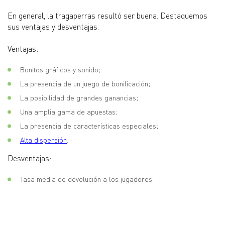
En general, la tragaperras resultó ser buena. Destaquemos
sus ventajas y desventajas.
Ventajas:
Bonitos gráficos y sonido;
La presencia de un juego de bonificación;
La posibilidad de grandes ganancias;
Una amplia gama de apuestas;
La presencia de características especiales;
Alta dispersión
.
Desventajas:
Tasa media de devolución a los jugadores.