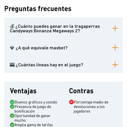
Preguntas frecuentes
💰 ¿Cuánto puedes ganar en la tragaperras
Candyways Bonanza Megaways 2?
La ganancia máxima es igual a 30000 apuestas.
💎 ¿A qué equivale maxbet?
La apuesta máxima es igual a 20 dólares.
🎰 ¿Cuántas líneas hay en el juego?
El juego Candyways Bonanza Megaways 2 tiene hasta 117649
líneas.
Ventajas
Contras
Buenos gráficos y sonido
Porcentaje medio de
Presencia de juego de
devoluciones a los
bonificación
jugadores
Oportunidad de ganar
mucho
Amplia gama de tarifas