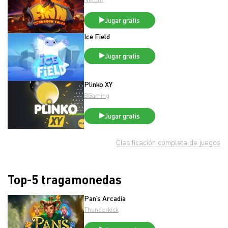
Jugar gratis
Ice Field
Jugar gratis
Plinko XY
BGaming
Jugar gratis
Clasificación completa de juegos
Top-5 tragamonedas
Pan’s Arcadia
Thunderkick