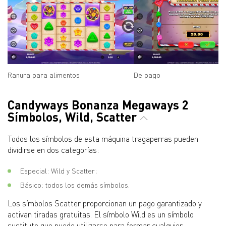
Ranura para alimentos
De pago
Candyways Bonanza Megaways 2
Símbolos, Wild, Scatter
Todos los símbolos de esta máquina tragaperras pueden
dividirse en dos categorías:
Especial: Wild y Scatter;
Básico: todos los demás símbolos.
Los símbolos Scatter proporcionan un pago garantizado y
activan tiradas gratuitas. El símbolo Wild es un símbolo
sustituto que puede utilizarse para formar cualquier