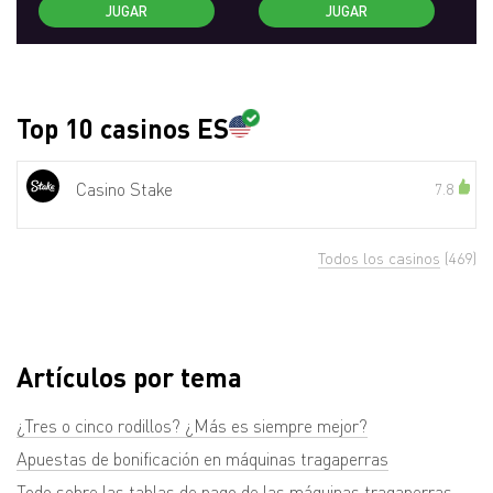
JUGAR
JUGAR
Top 10 casinos ES
Casino Stake
7.8
Todos los casinos
(469)
Artículos por tema
¿Tres o cinco rodillos? ¿Más es siempre mejor?
Apuestas de bonificación en máquinas tragaperras
Todo sobre las tablas de pago de las máquinas tragaperras