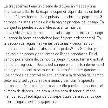
La tragaperras tiene un diseño de dibujos animados y una
interfaz sencilla. En la esquina superior izquierda hay un botón
de menú (tres barras). Si lo pulsas - se abre una página con 3
botones: ajustes, reglas e ir a la página principal del casino. En
los ajustes puedes activar/desactivar la música,
activar/desactivar el modo de tiradas rápidas e iniciar el juego
pulsando la barra espaciadora (opción para ordenadores). En
la sección de reglas hay varias pestañas - descritas por
separado las tiradas gratis, el trabajo de Wild y Scatter, y dada
una tabla de pagos y esquemas de líneas ganadoras. En el
centro por encima del campo de juego indica el tamaño actual
del bote progresivo. Debajo del campo en la parte inferior es el
saldo, y en el centro se muestra el tamaño de las ganancias.
Los botones de control se encuentran a la derecha del campo.
Sólo hay 3: autogiros, inicio manual y cambiar la apuesta
(botón con números). En autospins sólo puedes seleccionar el
número de tiradas - no hay ajustes para detener el modo.
Hemos recopilado algunos consejos útiles para aquellos que
quieran jugar a esta tragaperras: