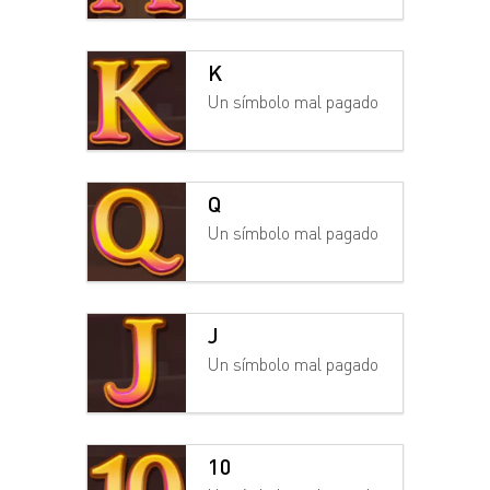
K
Un símbolo mal pagado
Q
Un símbolo mal pagado
J
Un símbolo mal pagado
10