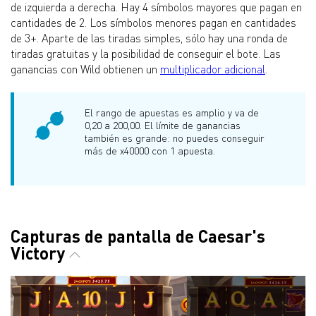
de izquierda a derecha. Hay 4 símbolos mayores que pagan en
cantidades de 2. Los símbolos menores pagan en cantidades
de 3+. Aparte de las tiradas simples, sólo hay una ronda de
tiradas gratuitas y la posibilidad de conseguir el bote. Las
ganancias con Wild obtienen un
multiplicador adicional
.
El rango de apuestas es amplio y va de
0,20 a 200,00. El límite de ganancias
también es grande: no puedes conseguir
más de x40000 con 1 apuesta.
Capturas de pantalla de Caesar's
Victory