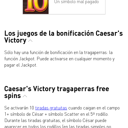
Un símbolo mal pagado
Los juegos de la bonificación Caesar's
Victory
Sólo hay una función de bonificación en la tragaperras: la
función Jackpot. Puede activarse en cualquier momento y
pagar el Jackpot.
Caesar's Victory tragaperras free
spins
Se activarán 10
tiradas gratuitas
cuando caigan en el campo
1+ símbolo de César + símbolo Scatter en el 5º rodillo.
Durante las tiradas gratuitas, el símbolo César puede
aparecer en todos los rodillos (en las tiradas simples no