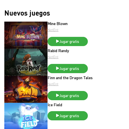
Nuevos juegos
Mine Blown
NetEnt
Jugar gratis
Rabid Randy
NetEnt
Jugar gratis
Finn and the Dragon Tales
NetEnt
Jugar gratis
Ice Field
Jugar gratis