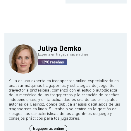
Juliya Demko
Experta en tragaperras en línea
1398 reseñas
Yulia es una experta en tragaperras online especializada en
analizar máquinas tragaperras y estrategias de juego. Su
trayectoria profesional comenzó con el estudio autodidacta
de la mecánica de las tragaperras y la creación de reseñas
independientes, y en la actualidad es una de las principales
autoras de Casinoz, donde publica análisis detallados de las
tragaperras en línea. Su trabajo se centra en la gestión de
riesgos, las características de los algoritmos de juego y
tragaperras online