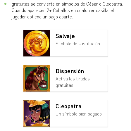
gratuitas se convierte en símbolos de César o Cleopatra.
Cuando aparecen 2+ Caballos en cualquier casilla, el
jugador obtiene un pago aparte.
Salvaje
Símbolo de sustitución
Dispersión
Activa las tiradas
gratuitas
Cleopatra
Un símbolo bien pagado