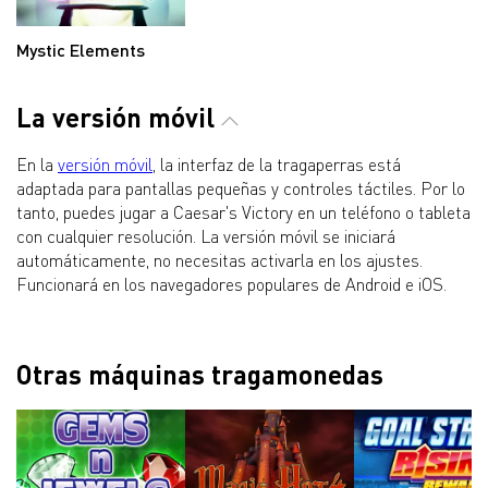
Mystic Elements
La versión móvil
En la
versión móvil
, la interfaz de la tragaperras está
adaptada para pantallas pequeñas y controles táctiles. Por lo
tanto, puedes jugar a Caesar's Victory en un teléfono o tableta
con cualquier resolución. La versión móvil se iniciará
automáticamente, no necesitas activarla en los ajustes.
Funcionará en los navegadores populares de Android e iOS.
Otras máquinas tragamonedas