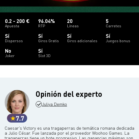
0.2 - 200 €
96.04%
20
5
Apuesta
RTP
Líneas
Carretes
Sí
Sí
Sí
Sí
Dispersos
Giros Gratis
Giros adicionales
Juegos bonus
No
Sí
Joker
Slot 3D
Opinión del experto
Juliya Demko
7.7
Caesar's Victory es una tragaperras de temática romana dedicada
a Julio César. Fue lanzada por el proveedor Woohoo Games. La
tragaperras tiene un bote progresivo. Las ganancias máximas son