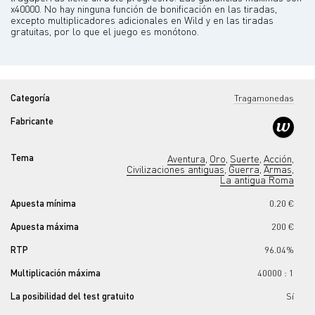
x40000. No hay ninguna función de bonificación en las tiradas,
excepto multiplicadores adicionales en Wild y en las tiradas
gratuitas, por lo que el juego es monótono.
Categoría
Tragamonedas
Fabricante
Tema
Aventura
Oro
Suerte
Acción
,
,
,
,
Civilizaciones antiguas
Guerra
Armas
,
,
,
La antigua Roma
Apuesta mínima
0.20 €
Apuesta máxima
200 €
RTP
96.04%
Multiplicación máxima
40000 : 1
La posibilidad del test gratuito
Sí