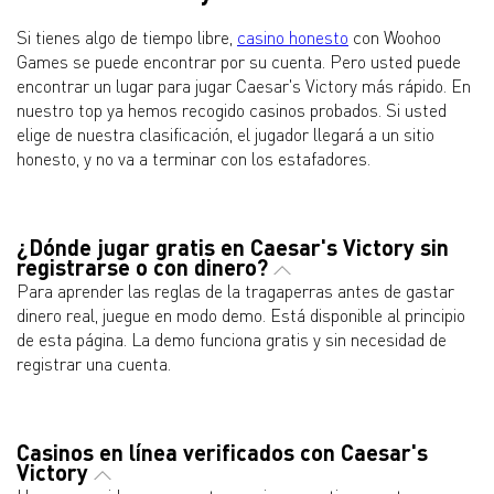
Si tienes algo de tiempo libre,
casino honesto
con Woohoo
Games se puede encontrar por su cuenta. Pero usted puede
encontrar un lugar para jugar Caesar's Victory más rápido. En
nuestro top ya hemos recogido casinos probados. Si usted
elige de nuestra clasificación, el jugador llegará a un sitio
honesto, y no va a terminar con los estafadores.
¿Dónde jugar gratis en Caesar's Victory sin
registrarse o con dinero?
Para aprender las reglas de la tragaperras antes de gastar
dinero real, juegue en modo demo. Está disponible al principio
de esta página. La demo funciona gratis y sin necesidad de
registrar una cuenta.
Casinos en línea verificados con Caesar's
Victory