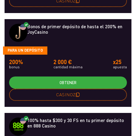
CASINOZ
Bonos de primer depósito de hasta el 200% en
JoyCasino
PARA UN DEPÓSITO
200%
2 000 €
x25
bonus
cantidad máxima
apuesta
OBTENER
CASINOZ
100% hasta $300 y 30 FS en tu primer depósito
en 888 Casino