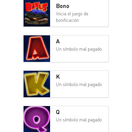
Bono
Inicia el juego de
bonificación
A
Un símbolo mal pagado
K
Un símbolo mal pagado
Q
Un símbolo mal pagado