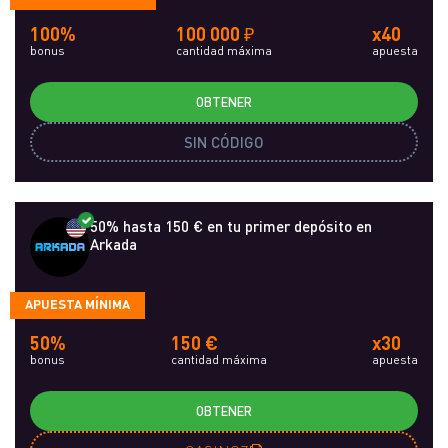
100%
100 000 ₽
x40
bonus
cantidad máxima
apuesta
OBTENER
SIN CÓDIGO
50% hasta 150 € en tu primer depósito en
Arkada
APUESTA MÍNIMA
50%
150 €
x30
bonus
cantidad máxima
apuesta
OBTENER