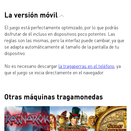
La versión móvil
El juego está perfectamente optimizado, por lo que podrás
disfrutar de él incluso en dispositivos poco potentes. Las
reglas son las mismas, pero la interfaz puede cambiar, ya que
se adapta automáticamente al tamaño de la pantalla de tu
dispositivo.
No es necesario descargar
la tragaperras en el teléfono
, ya
que el juego se inicia directamente en el navegador.
Otras máquinas tragamonedas