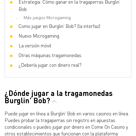
Estrategia: Cómo ganar en la tragaperras Burglin’
Bob
Más juegos Microgaming
Como jugar en Burglin’ Bob? (la interfaz)
Nuevo Microgaming
La versión móvil
Otras máquinas tragamonedas
¿Debería jugar con dinero real?
¿Dónde jugar a la tragamonedas
Burglin’ Bob?
Puede jugar en línea a Burglin' Bob en varios casinos en línea.
Puedes probar la tragaperras sin registro en apuestas
condicionales o puedes jugar por dinero en Come On Casino y
otros establecimientos que funcionan con la plataforma