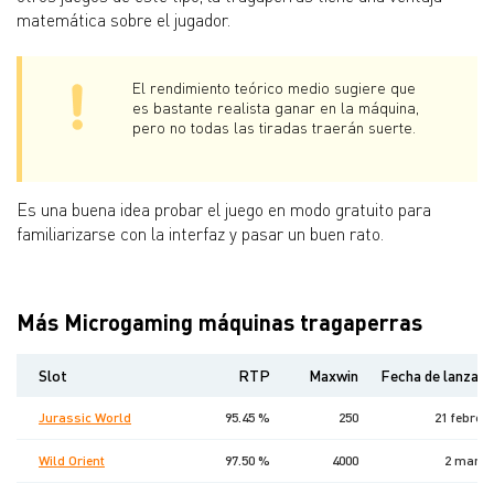
matemática sobre el jugador.
El rendimiento teórico medio sugiere que
es bastante realista ganar en la máquina,
pero no todas las tiradas traerán suerte.
Es una buena idea probar el juego en modo gratuito para
familiarizarse con la interfaz y pasar un buen rato.
Más Microgaming máquinas tragaperras
Slot
RTP
Maxwin
Fecha de lanzam
Jurassic World
95.45 %
250
21 febrer
Wild Orient
97.50 %
4000
2 marzo