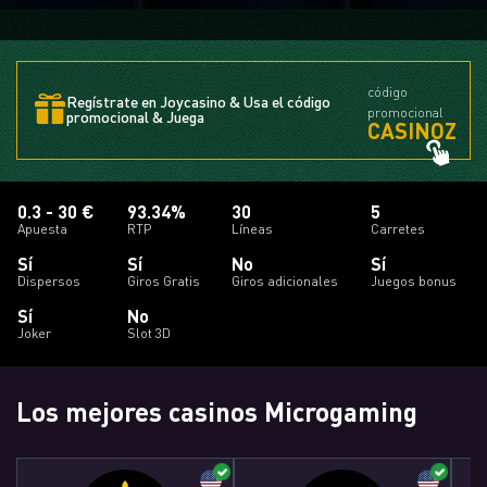
código
Regístrate en Joycasino & Usa el código
promocional
promocional & Juega
CASINOZ
0.3 - 30 €
93.34%
30
5
Apuesta
RTP
Líneas
Carretes
Sí
Sí
No
Sí
Dispersos
Giros Gratis
Giros adicionales
Juegos bonus
Sí
No
Joker
Slot 3D
Los mejores casinos Microgaming