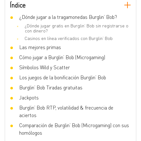
Índice
Jokers
Sí
Scatter
¿Dónde jugar a la tragamonedas Burglin’ Bob?
Sí
¿Dónde jugar gratis en Burglin’ Bob sin registrarse o
Los juegos de bonificación
Free Spins, Bonus Game, Bonus symbol,
con dinero?
Substitution of wining symbols, Scatter
symbols, Wild
Casinos en línea verificados con Burglin’ Bob
La volatilidad
High
Las mejores primas
Slot 3D
No
Cómo jugar a Burglin’ Bob (Microgaming)
Respins
No
Símbolos Wild y Scatter
Free spins
Sí
Los juegos de la bonificación Burglin’ Bob
Burglin’ Bob Tiradas gratuitas
Jackpots
Burglin’ Bob RTP, volatilidad & frecuencia de
aciertos
Comparación de Burglin’ Bob (Microgaming) con sus
homólogos