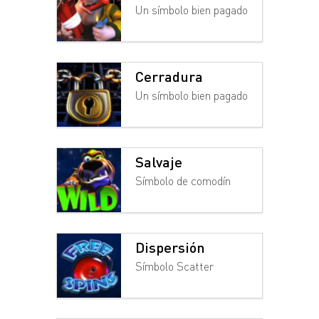
Un símbolo bien pagado
Cerradura
Un símbolo bien pagado
Salvaje
Símbolo de comodín
Dispersión
Símbolo Scatter