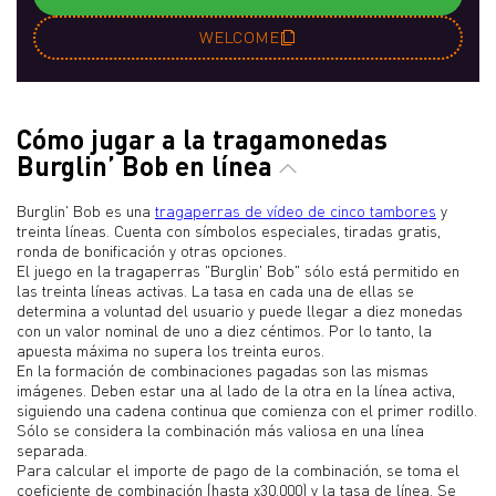
WELCOME
Cómo jugar a la tragamonedas
Burglin’ Bob en línea
Burglin' Bob es una
tragaperras de vídeo de cinco tambores
y
treinta líneas. Cuenta con símbolos especiales, tiradas gratis,
ronda de bonificación y otras opciones.
El juego en la tragaperras "Burglin' Bob" sólo está permitido en
las treinta líneas activas. La tasa en cada una de ellas se
determina a voluntad del usuario y puede llegar a diez monedas
con un valor nominal de uno a diez céntimos. Por lo tanto, la
apuesta máxima no supera los treinta euros.
En la formación de combinaciones pagadas son las mismas
imágenes. Deben estar una al lado de la otra en la línea activa,
siguiendo una cadena continua que comienza con el primer rodillo.
Sólo se considera la combinación más valiosa en una línea
separada.
Para calcular el importe de pago de la combinación, se toma el
coeficiente de combinación (hasta x30.000) y la tasa de línea. Se