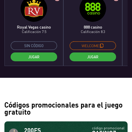
Royal Vegas сasino
888 casino
Calificación 7.5
Calificación 8.3
SIN CÓDIGO
WELCOME
JUGAR
JUGAR
Códigos promocionales para el juego
gratuito
código promocional
200FS