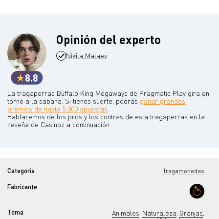
Opinión del experto
Nikita Mataev
8.8
La tragaperras Buffalo King Megaways de Pragmatic Play gira en
torno a la sabana. Si tienes suerte, podrás
ganar grandes
premios de hasta 5.000 apuestas
.
Hablaremos de los pros y los contras de esta tragaperras en la
reseña de Casinoz a continuación.
Categoría
Tragamonedas
Fabricante
Tema
Animales
Naturaleza
Granjas
,
,
,