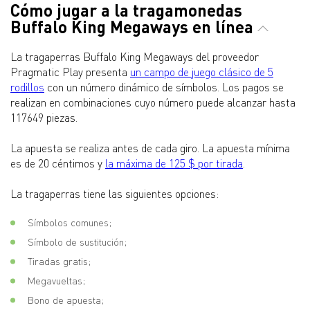
Cómo jugar a la tragamonedas
Buffalo King Megaways en línea
La tragaperras Buffalo King Megaways del proveedor
Pragmatic Play presenta
un campo de juego clásico de 5
rodillos
con un número dinámico de símbolos. Los pagos se
realizan en combinaciones cuyo número puede alcanzar hasta
117649 piezas.
La apuesta se realiza antes de cada giro. La apuesta mínima
es de 20 céntimos y
la máxima de 125 $ por tirada
.
La tragaperras tiene las siguientes opciones:
Símbolos comunes;
Símbolo de sustitución;
Tiradas gratis;
Megavueltas;
Bono de apuesta;