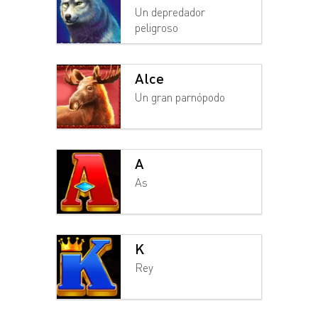
Un depredador
peligroso
Alce
Un gran parnópodo
A
As
K
Rey