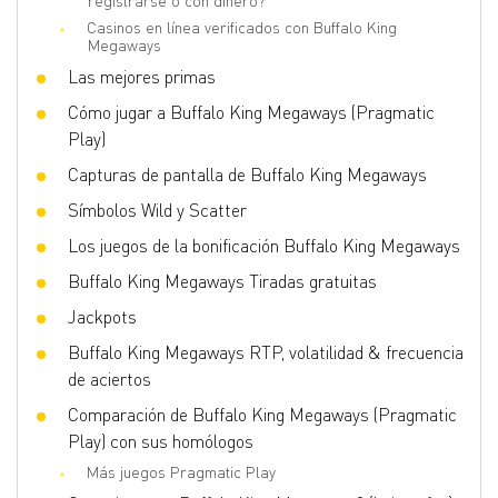
registrarse o con dinero?
Avalanche, Cascading Symbols, Buy
Feature, Free Spins Multiplier, RTP range,
Casinos en línea verificados con Buffalo King
Scatter symbols, Wild
Megaways
Las mejores primas
La volatilidad
High
Cómo jugar a Buffalo King Megaways (Pragmatic
Slot 3D
No
Play)
Respins
No
Capturas de pantalla de Buffalo King Megaways
Free spins
Sí
Símbolos Wild y Scatter
Los juegos de la bonificación Buffalo King Megaways
Buffalo King Megaways Tiradas gratuitas
Jackpots
Buffalo King Megaways RTP, volatilidad & frecuencia
de aciertos
Comparación de Buffalo King Megaways (Pragmatic
Play) con sus homólogos
Más juegos Pragmatic Play