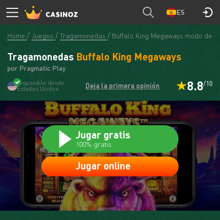
CASINOZ
JUGAR
ES
Home
Juegos
Tragamonedas
Buffalo King Megaways modo dem
Tragamonedas
Buffalo King Megaways
por Pragmatic Play
8.8
Disponible desde
/10
Deja la primera opinión
Estados Unidos
Jugar gratis
100% gratis
Jugar online