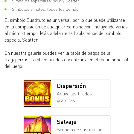
Símbolos especiales: Wild y Scatter;
Símbolos simples: todos los demás.
El símbolo Sustituto es universal, por lo que puede utilizarse
en la composición de cualquier combinación, incluyendo varias
al mismo tiempo. Más adelante te hablaremos del símbolo
especial Scatter.
En nuestra galería puedes ver la tabla de pagos de la
tragaperras. También puedes encontrarla en el menú principal
del juego.
Dispersión
Activa las tiradas
gratuitas
Salvaje
Símbolo de sustitución