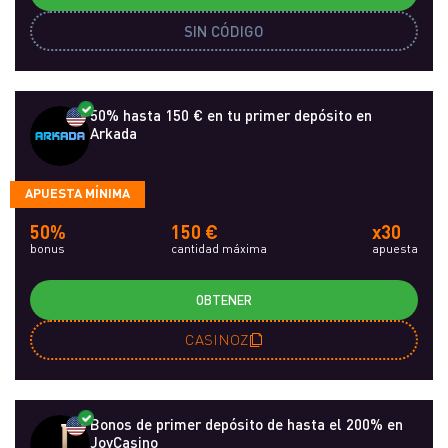
SIN CÓDIGO
50% hasta 150 € en tu primer depósito en
Arkada
APUESTA MÍNIMA
50%
150 €
x30
bonus
cantidad máxima
apuesta
OBTENER
CASINOZ
Bonos de primer depósito de hasta el 200% en
JoyCasino