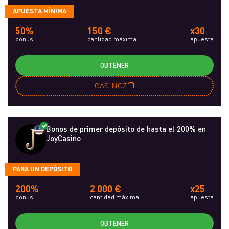
APUESTA MÍNIMA
50%
150 €
x30
bonus
cantidad máxima
apuesta
OBTENER
CASINOZ
Bonos de primer depósito de hasta el 200% en
JoyCasino
PARA UN DEPÓSITO
200%
2 000 €
x25
bonus
cantidad máxima
apuesta
OBTENER