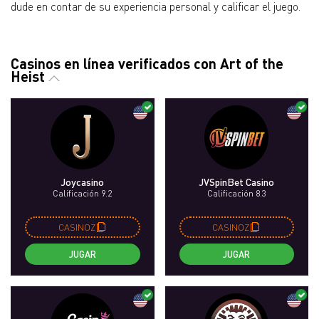
dude en contar de su experiencia personal y calificar el juego.
Casinos en línea verificados con Art of the
Heist
Joycasino
JVSpinBet Casino
Calificación 9.2
Calificación 8.3
CASINOZ
CASINOZ
JUGAR
JUGAR