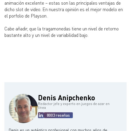
animación excelente – estas son las principales ventajas de
dicho slot de video. En nuestra opinión es el mejor modelo en
el porfolio de Playson.
Cabe añadir, que la tragamonedas tiene un nivel de retorno
bastante alto y un nivel de variabilidad bajo.
Denis Anipchenko
Redactor jefe y experto en juegos de azar en
línea
8003 reseñas
Denis es un auténtico profesional con muchos años de