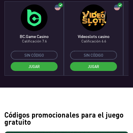
BC.Game Casino
Videoslots сasino
Calificación 7.6
Calificación 6.6
SIN CÓDIGO
SIN CÓDIGO
JUGAR
JUGAR
Códigos promocionales para el juego
gratuito