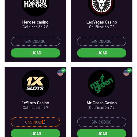
Heroes casino
LeoVegas Casino
Calificación 7.8
Calificación 7.8
SIN CÓDIGO
SIN CÓDIGO
JUGAR
JUGAR
1xSlots Casino
Mr Green Casino
Calificación 7.7
Calificación 7.7
CASINOZ
SIN CÓDIGO
JUGAR
JUGAR