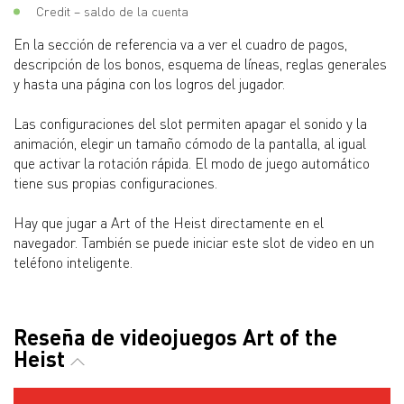
Credit – saldo de la cuenta
En la sección de referencia va a ver el cuadro de pagos,
descripción de los bonos, esquema de líneas, reglas generales
y hasta una página con los logros del jugador.
Las configuraciones del slot permiten apagar el sonido y la
animación, elegir un tamaño cómodo de la pantalla, al igual
que activar la rotación rápida. El modo de juego automático
tiene sus propias configuraciones.
Hay que jugar a Art of the Heist directamente en el
navegador. También se puede iniciar este slot de video en un
teléfono inteligente.
Reseña de videojuegos Art of the
Heist