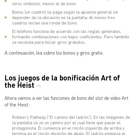
otros símbolos, menos el de bono.
Bonus (un cuadro) se paga según la apuesta general sin
depender de la ubicación en la pantalla. Al menos tres
cuadros inician una ronda de bono.
El teléfono funciona de acuerdo con las reglas generales,
formando combinaciones con bajos coeficientes. Pero también
se necesita para iniciar giros gratuitos.
A continuación, lea sobre los bonos y giros gratis.
Los juegos de la bonificación Art of
the Heist
Ahora vamos a ver las funciones de bono del slot de video Art
of the Heist:
Robber’s Pathway ("El camino del ladrón”). En las imágenes de
la pantalla se ve un camino por el cual tiene que pasar el
protagonista. Él comienza en el rincón izquierdo de arriba y
termina en el rincón derecho de abajo. El ladrón empieza el