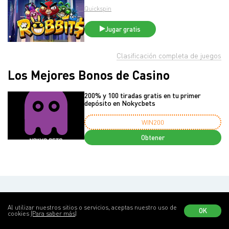
Quickspin
Jugar gratis
Clasificación completa de juegos
Los Mejores Bonos de Casino
200% y 100 tiradas gratis en tu primer
depósito en Nokycbets
WIN200
Obtener
El casino
Las otras secciones
Al utilizar nuestros sitios o servicios, aceptas nuestro uso de
OK
cookies
(Para saber más)
Nuevos casinos
Casino del mes