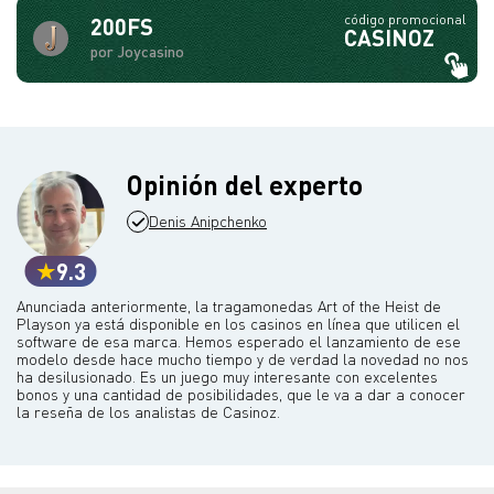
código promocional
200FS
CASINOZ
por Joycasino
Opinión del experto
Denis Anipchenko
9.3
Anunciada anteriormente, la tragamonedas Art of the Heist de
Playson ya está disponible en los casinos en línea que utilicen el
software de esa marca. Hemos esperado el lanzamiento de ese
modelo desde hace mucho tiempo y de verdad la novedad no nos
ha desilusionado. Es un juego muy interesante con excelentes
bonos y una cantidad de posibilidades, que le va a dar a conocer
la reseña de los analistas de Casinoz.