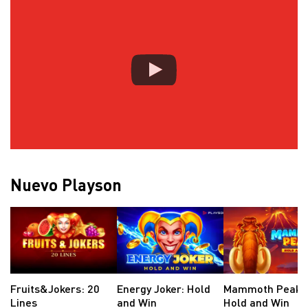
Nuevo Playson
Fruits&Jokers: 20
Energy Joker: Hold
Mammoth Peak:
Lines
and Win
Hold and Win