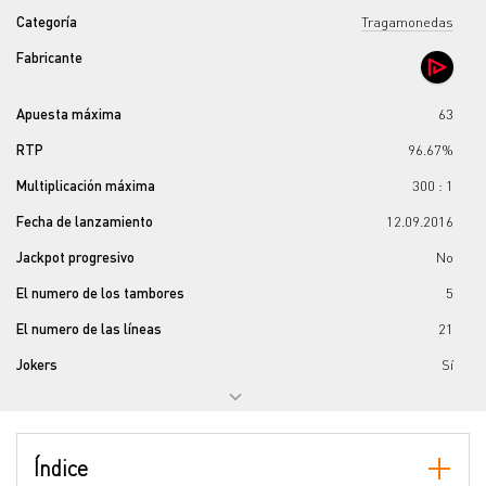
Categoría
Tragamonedas
Fabricante
Apuesta máxima
63
RTP
96.67%
Multiplicación máxima
300 : 1
Fecha de lanzamiento
12.09.2016
Jackpot progresivo
No
El numero de los tambores
5
El numero de las líneas
21
Jokers
Sí
Scatter
Sí
Los juegos de bonificación
Yes
Índice
Slot 3D
Sí