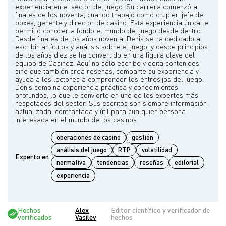
experiencia en el sector del juego. Su carrera comenzó a
finales de los noventa, cuando trabajó como crupier, jefe de
boxes, gerente y director de casino. Esta experiencia única le
permitió conocer a fondo el mundo del juego desde dentro.
Desde finales de los años noventa, Denis se ha dedicado a
escribir artículos y análisis sobre el juego, y desde principios
de los años diez se ha convertido en una figura clave del
equipo de Casinoz. Aquí no sólo escribe y edita contenidos,
sino que también crea reseñas, comparte su experiencia y
ayuda a los lectores a comprender los entresijos del juego.
Denis combina experiencia práctica y conocimientos
profundos, lo que le convierte en uno de los expertos más
respetados del sector. Sus escritos son siempre información
actualizada, contrastada y útil para cualquier persona
operaciones de casino
gestión
análisis del juego
RTP
volatilidad
Experto en:
normativa
tendencias
reseñas
editorial
experiencia
Hechos
Alex
Editor científico y verificador de
verificados
Vasilev
hechos