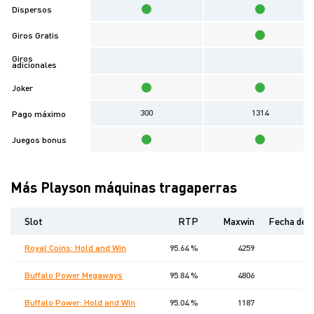
Dispersos
Giros Gratis
Giros
adicionales
Joker
300
1314
Pago máximo
Juegos bonus
Más Playson máquinas tragaperras
Slot
RTP
Maxwin
Fecha de 
Royal Coins: Hold and Win
95.64 %
4259
26
Buffalo Power Megaways
95.84 %
4806
Buffalo Power: Hold and Win
95.04 %
1187