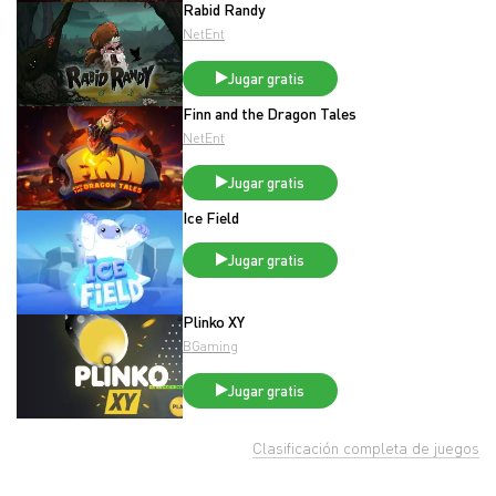
Rabid Randy
NetEnt
Jugar gratis
Finn and the Dragon Tales
NetEnt
Jugar gratis
Ice Field
Jugar gratis
Plinko XY
BGaming
Jugar gratis
Clasificación completa de juegos