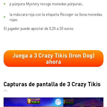
p púrpura Mystery recoge monedas púrpuras;
la máscara roja con la etiqueta Recoger se lleva monedas
rojas.
El jugador puede apostar de 0,20 a 20 euros.
Juega a 3 Crazy Tikis (Iron Dog)
ahora
Capturas de pantalla de 3 Crazy Tikis