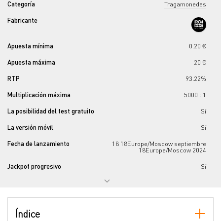
Categoría
Tragamonedas
Fabricante
Apuesta mínima
0.20 €
Apuesta máxima
20 €
RTP
93.22%
Multiplicación máxima
5000 : 1
La posibilidad del test gratuito
Sí
La versión móvil
Sí
Fecha de lanzamiento
18 18Europe/Moscow septiembre
18Europe/Moscow 2024
Jackpot progresivo
Sí
El numero de los tambores
5
El numero de las líneas
30
Índice
Jokers
Sí