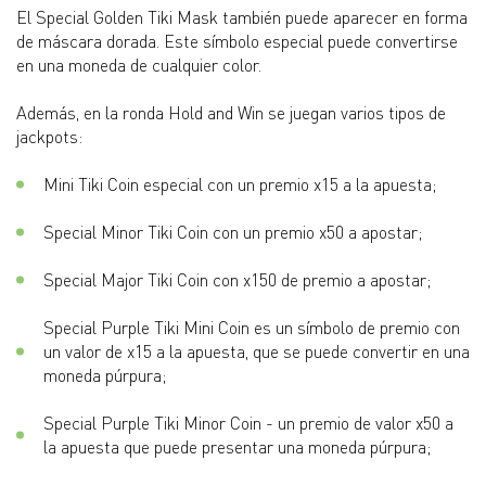
El Special Golden Tiki Mask también puede aparecer en forma
de máscara dorada. Este símbolo especial puede convertirse
en una moneda de cualquier color.
Además, en la ronda Hold and Win se juegan varios tipos de
jackpots:
Mini Tiki Coin especial con un premio x15 a la apuesta;
Special Minor Tiki Coin con un premio x50 a apostar;
Special Major Tiki Coin con x150 de premio a apostar;
Special Purple Tiki Mini Coin es un símbolo de premio con
un valor de x15 a la apuesta, que se puede convertir en una
moneda púrpura;
Special Purple Tiki Minor Coin - un premio de valor x50 a
la apuesta que puede presentar una moneda púrpura;