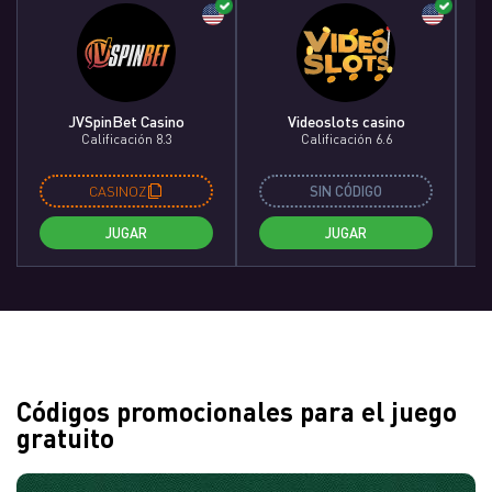
JVSpinBet Casino
Videoslots сasino
Calificación 8.3
Calificación 6.6
CASINOZ
SIN CÓDIGO
JUGAR
JUGAR
Códigos promocionales para el juego
gratuito