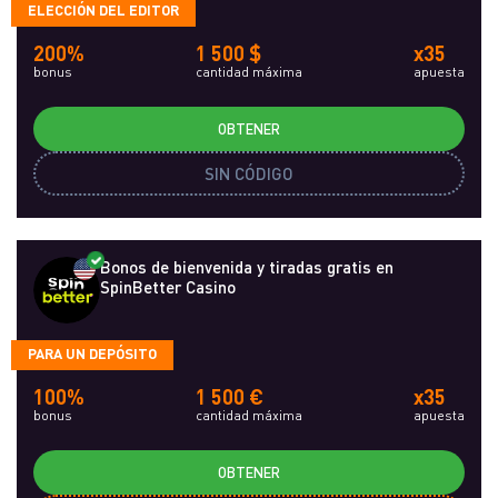
ELECCIÓN DEL EDITOR
200%
1 500 $
x35
bonus
cantidad máxima
apuesta
OBTENER
SIN CÓDIGO
Bonos de bienvenida y tiradas gratis en
SpinBetter Casino
PARA UN DEPÓSITO
100%
1 500 €
x35
bonus
cantidad máxima
apuesta
OBTENER