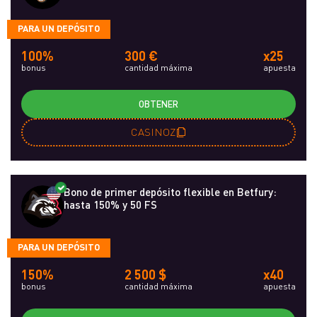
PARA UN DEPÓSITO
100%
300 €
x25
bonus
cantidad máxima
apuesta
OBTENER
CASINOZ
Bono de primer depósito flexible en Betfury:
hasta 150% y 50 FS
PARA UN DEPÓSITO
150%
2 500 $
x40
bonus
cantidad máxima
apuesta