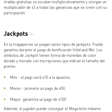
tiradas gratuitas se escalan multiplicativamente y otorgan un
multiplicador de x2 a todas las ganancias que se creen con su
participación.
Jackpots
En la tragaperras se juegan varios tipos de jackpots. Puede
ganarlos durante el juego de bonificación Hold and Win. Los
símbolos de Jackpot tienen forma de monedas de color
dorado y morado con inscripciones que indican el tamaño del
premio:
Mini - el pago será x15 a la apuesta;
Menor - promete un pago de x50;
Mayor: garantiza un pago de x150.
Además, el jugador puede conseguir el Mega bote máximo