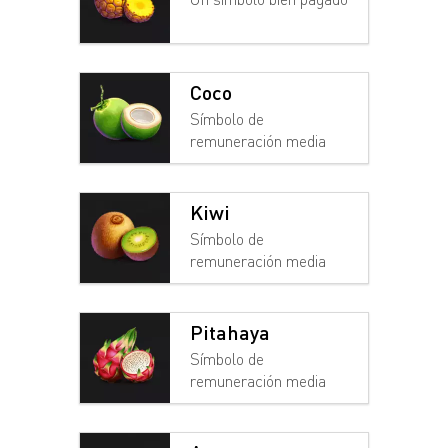
Coco
Símbolo de
remuneración media
Kiwi
Símbolo de
remuneración media
Pitahaya
Símbolo de
remuneración media