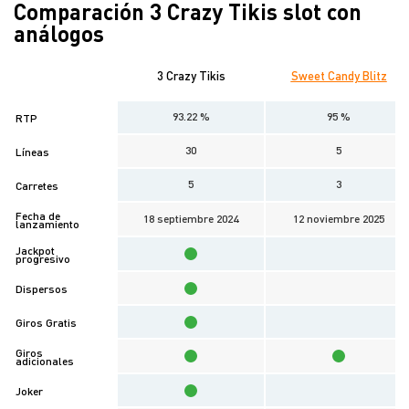
Comparación 3 Crazy Tikis slot con
análogos
3 Crazy Tikis
Sweet Candy Blitz
93.22 %
95 %
RTP
30
5
Líneas
5
3
Carretes
Fecha de
18 septiembre 2024
12 noviembre 2025
lanzamiento
Jackpot
progresivo
Dispersos
Giros Gratis
Giros
adicionales
Joker