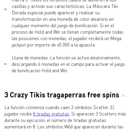
casillas y activan sus características. La Máscara Tiki
Dorada especial puede aparecer y realizar su
transformación en una moneda de color aleatorio en
cualquier momento del juego de bonificación. Si en el
proceso de Hold and Win se llenan completamente todas
las posiciones con monedas, el jugador recibirá un Mega
jackpot por importe de x5 000 a la apuesta.
Lluvia de monedas. La función se activa aleatoriamente,
descargando 6 monedas en el campo para activar el juego
de bonificación Hold and Win.
3 Crazy Tikis tragaperras free spins
La función comienza cuando caen 3 símbolos Scatter. El
jugador recibe
8 tiradas gratuitas
. Si aparecen 3 Scatters más
durante su ejecución, el número de tiradas gratuitas
aumentará en 8. Los símbolos Wild que aparecen durante las