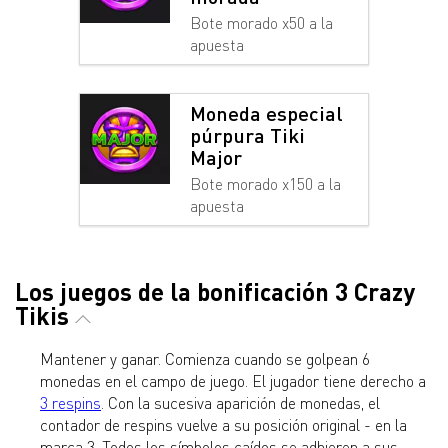
Bote morado x50 a la
apuesta
Moneda especial
púrpura Tiki
Major
Bote morado x150 a la
apuesta
Los juegos de la bonificación 3 Crazy
Tikis
Mantener y ganar. Comienza cuando se golpean 6
monedas en el campo de juego. El jugador tiene derecho a
3 respins
. Con la sucesiva aparición de monedas, el
contador de respins vuelve a su posición original - en la
marca 3. Todos los símbolos caídos se adhieren a sus