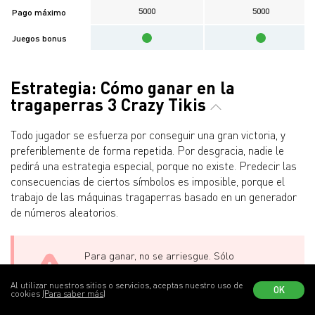
5000
5000
Pago máximo
Juegos bonus
Estrategia: Cómo ganar en la
tragaperras 3 Crazy Tikis
Todo jugador se esfuerza por conseguir una gran victoria, y
preferiblemente de forma repetida. Por desgracia, nadie le
pedirá una estrategia especial, porque no existe. Predecir las
consecuencias de ciertos símbolos es imposible, porque el
trabajo de las máquinas tragaperras basado en un generador
de números aleatorios.
Para ganar, no se arriesgue. Sólo
sumergirse en el juego y confiar en su
suerte.
Al utilizar nuestros sitios o servicios, aceptas nuestro uso de
OK
cookies
(Para saber más)