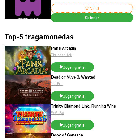
WIN200
Obtener
Top-5 tragamonedas
Pan’s Arcadia
Thunderkick
Jugar gratis
Dead or Alive 3: Wanted
NetEnt
Jugar gratis
Trinity Diamond Link: Running Wins
FuGaSo
Jugar gratis
Book of Ganesha