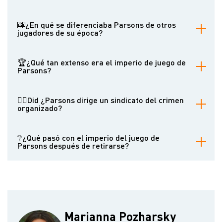
Parsons es importante porque creó lo que los historiadores
consideran la primera gran organización de juego de Estados
🎰¿En qué se diferenciaba Parsons de otros
Unidos. Su modelo de negocio para las operaciones de juego
jugadores de su época?
ilegal creó un modelo que influiría en el juego clandestino durante
más de un siglo.
A diferencia de los jugadores típicos de su época, Parsons vestía
con sencillez, mantenía una actitud discreta y se negaba a apostar
🏆¿Qué tan extenso era el imperio de juego de
personalmente tras su pérdida inicial. Enfocaba el juego como una
Parsons?
aventura empresarial más que como un pasatiempo, centrándose
en la financiación de las operaciones más que en la participación
En su apogeo, Parsons y su socio John Frink controlaban
en los juegos.
aproximadamente 350 salones de juego en todo Manhattan y
👮‍♂️Did ¿Parsons dirige un sindicato del crimen
empleaban una red de espías e informadores para mantener sus
organizado?
operaciones.
Aunque la operación de Parsons se considera la primera gran
organización delictiva del juego estadounidense, carecía de la
❔¿Qué pasó con el imperio del juego de
estructura centralizada y corporativa de los sindicatos del crimen
Parsons después de retirarse?
posteriores. La mayoría de los operadores de su red
conservaban el control independiente de sus establecimientos,
Después de que Parsons se retirara, sus operaciones fueron
aunque pagaban al sistema de Parsons.
continuadas por Zachariah Simmons, que mantuvo el control con el
apoyo de la maquinaria política Tweed Ring y operó con apuestas
ilegales y chanchullos políticos durante la época posterior a la
Guerra Civil.
Marianna Pozharsky