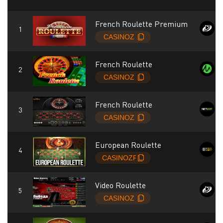
French Roulette Premium
French Roulette
French Roulette
European Roulette
Video Roulette