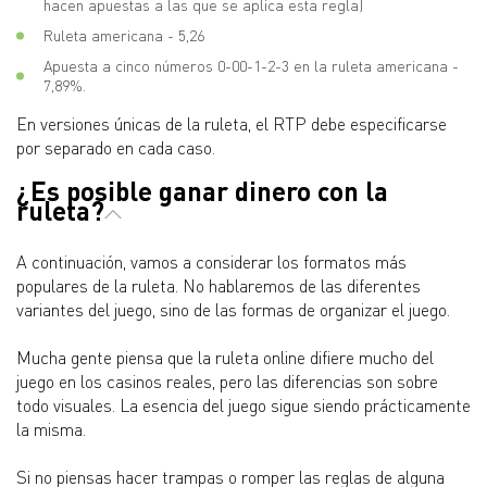
hacen apuestas a las que se aplica esta regla)
Ruleta americana - 5,26
Apuesta a cinco números 0-00-1-2-3 en la ruleta americana -
7,89%.
En versiones únicas de la ruleta, el RTP debe especificarse
por separado en cada caso.
¿Es posible ganar dinero con la
ruleta?
A continuación, vamos a considerar los formatos más
populares de la ruleta. No hablaremos de las diferentes
variantes del juego, sino de las formas de organizar el juego.
Mucha gente piensa que la ruleta online difiere mucho del
juego en los casinos reales, pero las diferencias son sobre
todo visuales. La esencia del juego sigue siendo prácticamente
la misma.
Si no piensas hacer trampas o romper las reglas de alguna