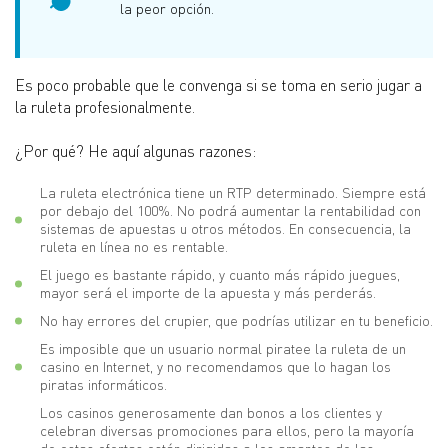
la peor opción.
Es poco probable que le convenga si se toma en serio jugar a
la ruleta profesionalmente.
¿Por qué? He aquí algunas razones:
La ruleta electrónica tiene un RTP determinado. Siempre está
por debajo del 100%. No podrá aumentar la rentabilidad con
sistemas de apuestas u otros métodos. En consecuencia, la
ruleta en línea no es rentable.
El juego es bastante rápido, y cuanto más rápido juegues,
mayor será el importe de la apuesta y más perderás.
No hay errores del crupier, que podrías utilizar en tu beneficio.
Es imposible que un usuario normal piratee la ruleta de un
casino en Internet, y no recomendamos que lo hagan los
piratas informáticos.
Los casinos generosamente dan bonos a los clientes y
celebran diversas promociones para ellos, pero la mayoría