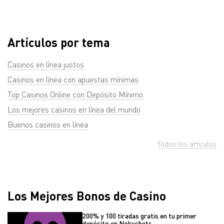
Artículos por tema
Casinos en línea justos
Casinos en línea con apuestas mínimas
Top Casinos Online con Depósito Mínimo
Los mejores casinos en línea del mundo
Buenos casinos en línea
Todos los artículos
Los Mejores Bonos de Casino
200% y 100 tiradas gratis en tu primer
depósito en Nokycbets