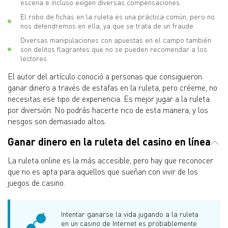
escena e incluso exigen diversas compensaciones.
El robo de fichas en la ruleta es una práctica común, pero no
nos detendremos en ella, ya que se trata de un fraude.
Diversas manipulaciones con apuestas en el campo también
son delitos flagrantes que no se pueden recomendar a los
lectores.
El autor del artículo conoció a personas que consiguieron
ganar dinero a través de estafas en la ruleta, pero créeme, no
necesitas ese tipo de experiencia. Es mejor jugar a la ruleta
por diversión. No podrás hacerte rico de esta manera, y los
riesgos son demasiado altos.
Ganar dinero en la ruleta del casino en línea
La ruleta online es la más accesible, pero hay que reconocer
que no es apta para aquellos que sueñan con vivir de los
juegos de casino.
Intentar ganarse la vida jugando a la ruleta
en un casino de Internet es probablemente