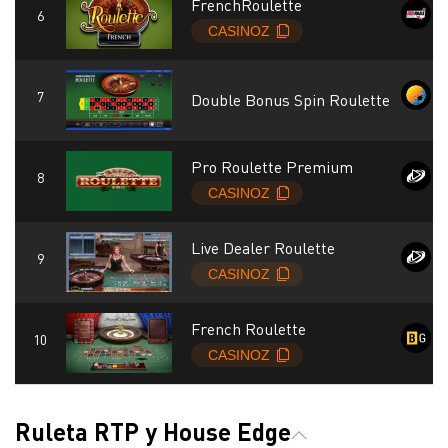
FrenchRoulette
Double Bonus Spin Roulette
Pro Roulette Premium
Live Dealer Roulette
French Roulette
Ruleta RTP y House Edge