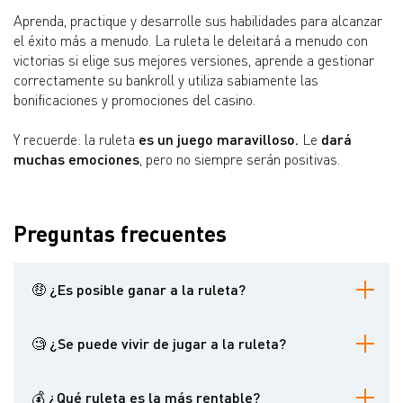
Aprenda, practique y desarrolle sus habilidades para alcanzar
el éxito más a menudo. La ruleta le deleitará a menudo con
victorias si elige sus mejores versiones, aprende a gestionar
correctamente su bankroll y utiliza sabiamente las
bonificaciones y promociones del casino.
Y recuerde: la ruleta
es un juego maravilloso.
Le
dará
muchas emociones
, pero no siempre serán positivas.
Preguntas frecuentes
🤑 ¿Es posible ganar a la ruleta?
La ruleta ofrece buenas posibilidades de ganar en cada sesión. Si
va a jugar a la ruleta un día cualquiera, es muy posible que gane
🧐 ¿Se puede vivir de jugar a la ruleta?
al casino. Y no hace falta ser un profesional para acabar ganando.
Si no piensas romper las reglas del casino, es mejor que te
olvides de esta idea. Todas las versiones del juego y todos los
💰 ¿Qué ruleta es la más rentable?