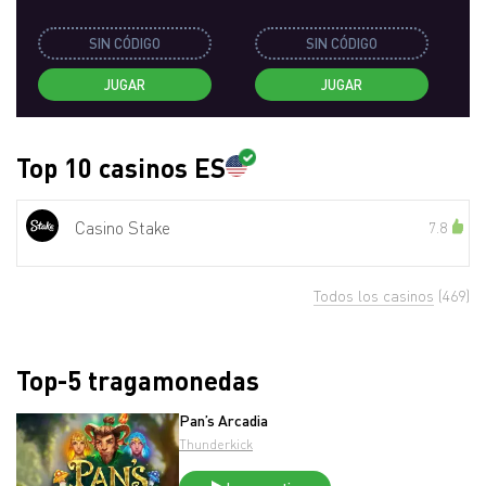
SIN CÓDIGO
SIN CÓDIGO
JUGAR
JUGAR
Top 10 casinos ES
Casino Stake
7.8
Todos los casinos
(469)
Top-5 tragamonedas
Pan’s Arcadia
Thunderkick