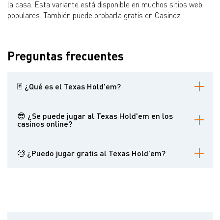
la casa. Esta variante está disponible en muchos sitios web
populares. También puede probarla gratis en Casinoz.
Preguntas frecuentes
🃏 ¿Qué es el Texas Hold'em?
El Texas Hold'em es la variante de póquer más popular del
mundo. El juego también está disponible en versiones de casino en
😎 ¿Se puede jugar al Texas Hold'em en los
las que los clientes juegan contra la casa.
casinos online?
Puede jugar al Texas Hold'em en muchos casinos de Internet de
famosos proveedores de software. Estos juegos están adaptados
🧐 ¿Puedo jugar gratis al Texas Hold'em?
para jugar contra la casa.
Lea las reseñas en Casinoz y pruebe los juegos de póquer gratis.
Algunos casinos online también ofrecen demos gratuitas.