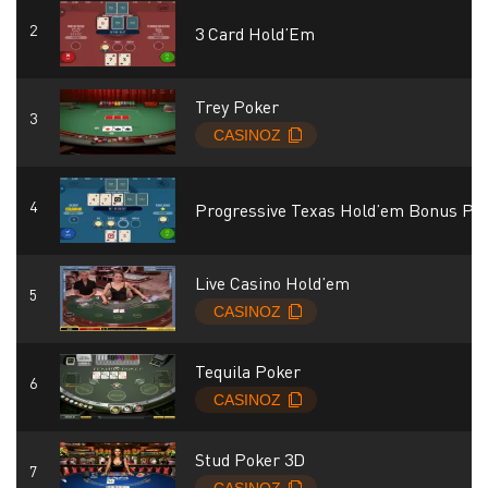
3 Card Hold’Em
Trey Poker
Progressive Texas Hold’em Bonus Po
Live Casino Hold’em
Tequila Poker
Stud Poker 3D