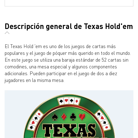
Descripción general de Texas Hold'em
El Texas Hold 'em es uno de los juegos de cartas más
populares y el juego de póquer más querido en todo el mundo.
En este juego se utiliza una baraja estándar de 52 cartas sin
comodines, una mesa especial y algunos componentes
adicionales. Pueden participar en el juego de dos a diez
jugadores en la misma mesa.