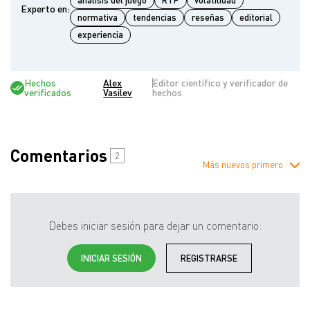
Experto en:
normativa
tendencias
reseñas
editorial
experiencia
Hechos
Alex
Editor científico y verificador de
verificados
Vasilev
hechos
Comentarios
2
Más nuevos primero
Debes iniciar sesión para dejar un comentario:
INICIAR SESIÓN
REGISTRARSE