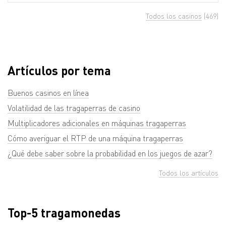
Todos los casinos
(469)
Artículos por tema
Buenos casinos en línea
Volatilidad de las tragaperras de casino
Multiplicadores adicionales en máquinas tragaperras
Cómo averiguar el RTP de una máquina tragaperras
¿Qué debe saber sobre la probabilidad en los juegos de azar?
Todos los artículos
Top-5 tragamonedas