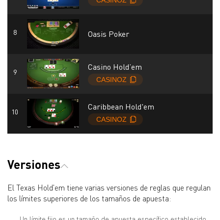
Oasis Poker
Casino Hold’em
Caribbean Hold'em
Versiones
El Texas Hold'em tiene varias versiones de reglas que regulan
los límites superiores de los tamaños de apuesta:
Un límite fijo es un tamaño de apuesta específico establecido