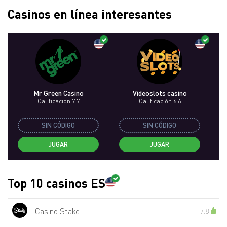
Casinos en línea interesantes
Mr Green Casino
Videoslots сasino
Calificación 7.7
Calificación 6.6
SIN CÓDIGO
SIN CÓDIGO
JUGAR
JUGAR
Top 10 casinos ES
Casino Stake
7.8