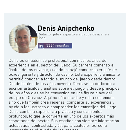
Denis Anipchenko
Redactor jefe y experto en juegos de azar en
línea
7990 reseñas
Denis es un auténtico profesional con muchos años de
experiencia en el sector del juego. Su carrera comenzó a
finales de los noventa, cuando trabajó como crupier, jefe de
boxes, gerente y director de casino. Esta experiencia única le
permitió conocer a fondo el mundo del juego desde dentro.
Desde finales de los años noventa, Denis se ha dedicado a
escribir artículos y análisis sobre el juego, y desde principios
de los años diez se ha convertido en una figura clave del
equipo de Casinoz. Aquí no sólo escribe y edita contenidos,
sino que también crea reseñas, comparte su experiencia y
ayuda a los lectores a comprender los entresijos del juego.
Denis combina experiencia práctica y conocimientos
profundos, lo que le convierte en uno de los expertos más
respetados del sector. Sus escritos son siempre información
actualizada, contrastada y útil para cualquier persona