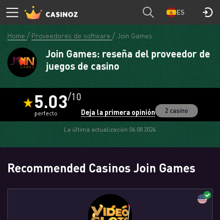
ES
Home
Proveedores de software
Join Games
Join Games: reseña del proveedor de
juegos de casino
5.03
/10
2 casino
Deja la primera opinión
perfecto
La última actualización 06.08.2024
Recommended Casinos Join Games