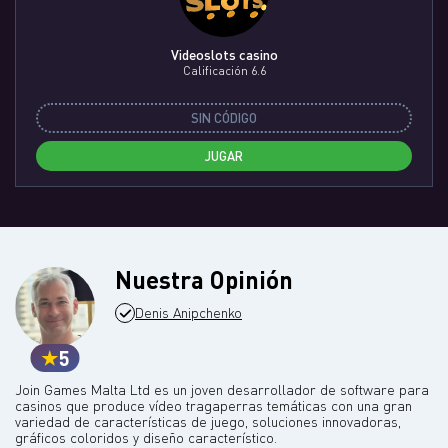
Videoslots сasino
Calificación 6.6
SIN CÓDIGO
JUGAR
Nuestra Opinión
Denis Anipchenko
5
Join Games Malta Ltd es un joven desarrollador de software para
casinos que produce vídeo tragaperras temáticas con una gran
variedad de características de juego, soluciones innovadoras,
gráficos coloridos y diseño característico.