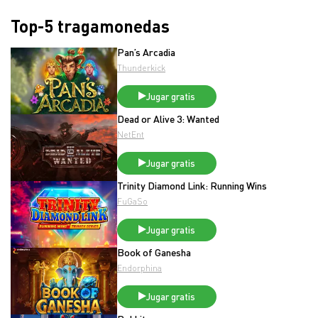
Top-5 tragamonedas
Pan’s Arcadia
Thunderkick
Jugar gratis
Dead or Alive 3: Wanted
NetEnt
Jugar gratis
Trinity Diamond Link: Running Wins
FuGaSo
Jugar gratis
Book of Ganesha
Endorphina
Jugar gratis