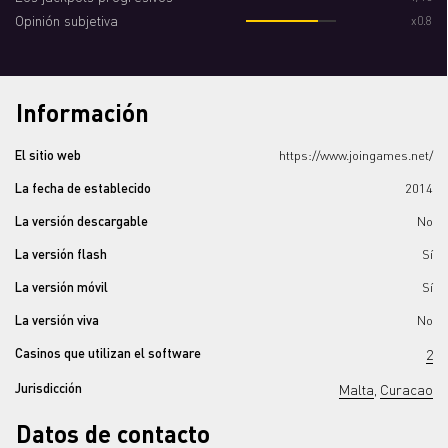
Opinión subjetiva
x0.8
Información
El sitio web
https://www.joingames.net/
La fecha de establecido
2014
La versión descargable
No
La versión flash
Sí
La versión móvil
Sí
La versión viva
No
Casinos que utilizan el software
2
Jurisdicción
Malta
,
Curacao
Datos de contacto