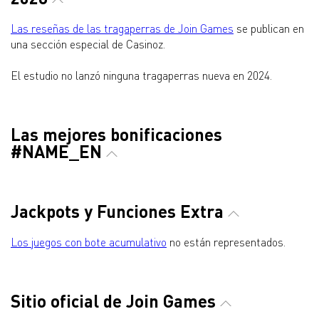
Las reseñas de las tragaperras de Join Games
se publican en
una sección especial de Casinoz.
El estudio no lanzó ninguna tragaperras nueva en 2024.
Las mejores bonificaciones
#NAME_EN
Jackpots y Funciones Extra
Los juegos con bote acumulativo
no están representados.
Sitio oficial de Join Games