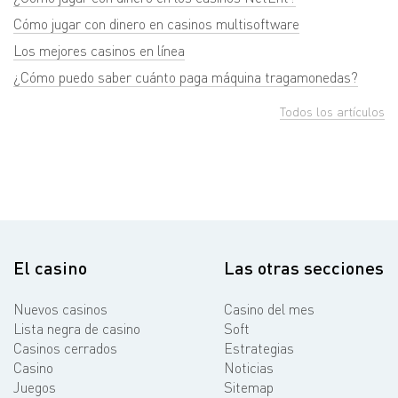
Cómo jugar con dinero en casinos multisoftware
Los mejores casinos en línea
¿Cómo puedo saber cuánto paga máquina tragamonedas?
Todos los artículos
El casino
Las otras secciones
Nuevos casinos
Casino del mes
Lista negra de casino
Soft
Casinos cerrados
Estrategias
Casino
Noticias
Juegos
Sitemap