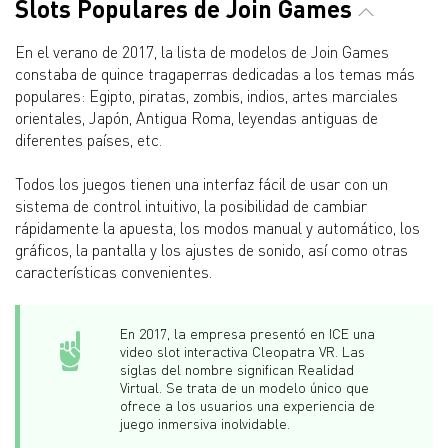
Slots Populares de Join Games
En el verano de 2017, la lista de modelos de Join Games
constaba de quince tragaperras dedicadas a los temas más
populares: Egipto, piratas, zombis, indios, artes marciales
orientales, Japón, Antigua Roma, leyendas antiguas de
diferentes países, etc.
Todos los juegos tienen una interfaz fácil de usar con un
sistema de control intuitivo, la posibilidad de cambiar
rápidamente la apuesta, los modos manual y automático, los
gráficos, la pantalla y los ajustes de sonido, así como otras
características convenientes.
En 2017, la empresa presentó en ICE una
video slot interactiva Cleopatra VR. Las
siglas del nombre significan Realidad
Virtual. Se trata de un modelo único que
ofrece a los usuarios una experiencia de
juego inmersiva inolvidable.