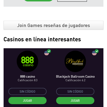
Join Games reseñas de jugadores
Casinos en línea interesantes
888 casino
Blackjack Ballroom Casino
Calificación 8.3
Calificación 6.2
SIN CÓDIGO
SIN CÓDIGO
JUGAR
JUGAR