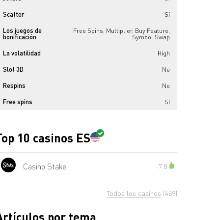
Scatter
Sí
Los juegos de
Free Spins, Multiplier, Buy Feature,
bonificación
Symbol Swap
La volatilidad
High
Slot 3D
No
Respins
No
Free spins
Sí
Top 10 casinos ES
Casino Stake
7.8
Todos los casinos
(469)
Artículos por tema