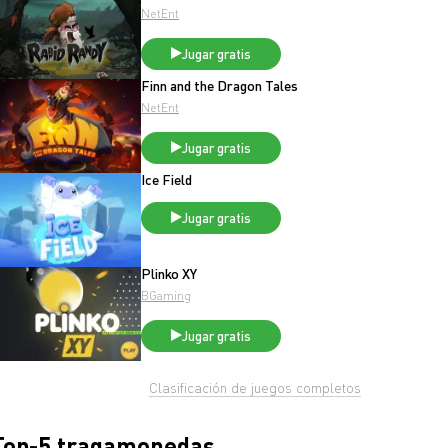
NetEnt
Jugar gratis
Finn and the Dragon Tales
NetEnt
Jugar gratis
Ice Field
Jugar gratis
Plinko XY
BGaming
Jugar gratis
Clasificación de juegos completos
Top-5 tragamonedas