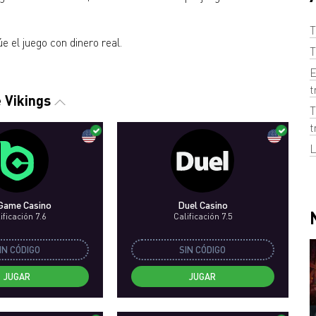
T
 el juego con dinero real.
T
E
t
e Vikings
T
t
L
Game Casino
Duel Casino
ificación 7.6
Calificación 7.5
IN CÓDIGO
SIN CÓDIGO
JUGAR
JUGAR