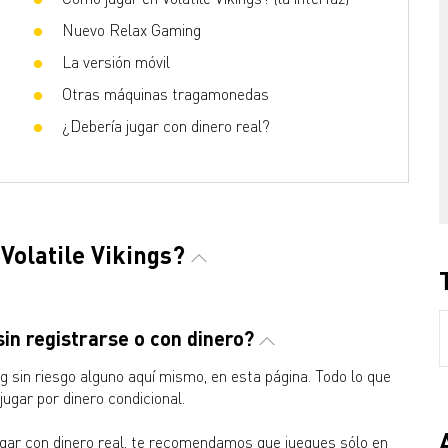
Nuevo Relax Gaming
La versión móvil
Otras máquinas tragamonedas
¿Debería jugar con dinero real?
Volatile Vikings?
sin registrarse o con dinero?
g sin riesgo alguno aquí mismo, en esta página. Todo lo que
ugar por dinero condicional.
ugar con dinero real, te recomendamos que juegues sólo en