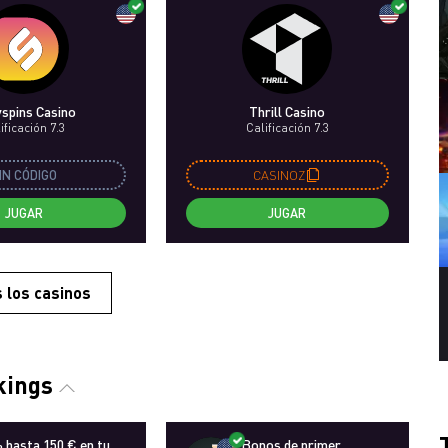
yspins Casino
Thrill Casino
ificación 7.3
Calificación 7.3
IN CÓDIGO
CASINOZ
JUGAR
JUGAR
 los casinos
ikings
 hasta 150 € en tu
Bonos de primer