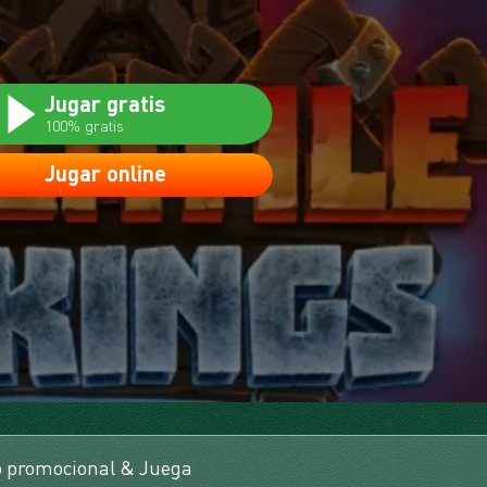
Jugar gratis
100% gratis
Jugar online
go promocional & Juega