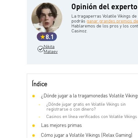
Opinión del experto
La tragaperras Volatile Vikings de 
podrás
ganar grandes premios de
Hablaremos de los pros y los con
Casinoz.
8.1
Nikita
Mataev
Índice
¿Dónde jugar a la tragamonedas Volatile Vikin
¿Dónde jugar gratis en Volatile Vikings sin
registrarse o con dinero?
Casinos en línea verificados con Volatile Vikings
Las mejores primas
Cómo jugar a Volatile Vikings (Relax Gaming)