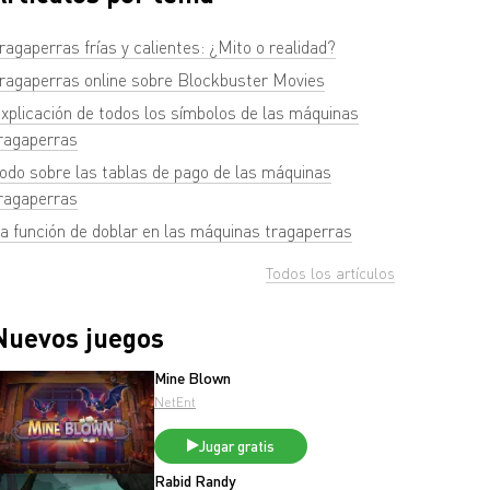
ragaperras frías y calientes: ¿Mito o realidad?
ragaperras online sobre Blockbuster Movies
xplicación de todos los símbolos de las máquinas
ragaperras
odo sobre las tablas de pago de las máquinas
ragaperras
a función de doblar en las máquinas tragaperras
Todos los artículos
Nuevos juegos
Mine Blown
NetEnt
Jugar gratis
Rabid Randy