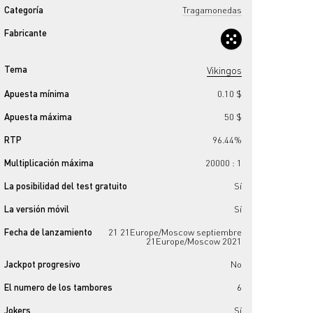
Categoría
Tragamonedas
Fabricante
Tema
Vikingos
Apuesta mínima
0.10 $
Apuesta máxima
50 $
RTP
96.44%
Multiplicación máxima
20000 : 1
La posibilidad del test gratuito
Sí
La versión móvil
Sí
Fecha de lanzamiento
21 21Europe/Moscow septiembre
21Europe/Moscow 2021
Jackpot progresivo
No
El numero de los tambores
6
Jokers
Sí