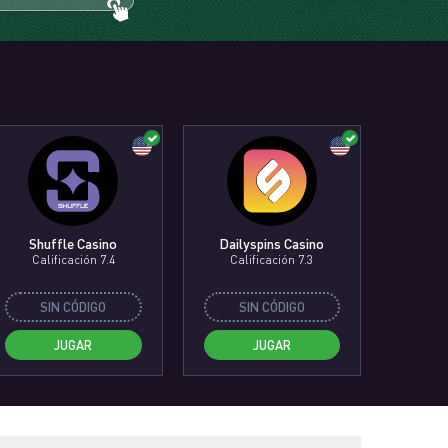
Shuffle Casino
Dailyspins Casino
Calificación 7.4
Calificación 7.3
SIN CÓDIGO
SIN CÓDIGO
JUGAR
JUGAR