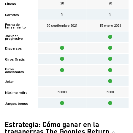
20
20
Líneas
5
5
Carretes
Fecha de
30 septiembre 2021
15 enero 2026
lanzamiento
Jackpot
progresivo
Dispersos
Giros Gratis
Giros
adicionales
Joker
50000
5000
Máximo retiro
Juegos bonus
Estrategia: Cómo ganar en la
tragaperras The Goonies Return