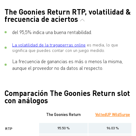
The Goonies Return RTP, volatilidad &
frecuencia de aciertos
del 95,5% indica una buena rentabilidad.
La volatilidad de la tragaperras online
es media, lo que
significa que puedes contar con un juego medido.
La frecuencia de ganancias es más o menos la misma,
aunque el proveedor no da datos al respecto.
Comparación The Goonies Return slot
con análogos
The Goonies Return
VoltedUP WildSurge
95.50 %
96.03 %
RTP