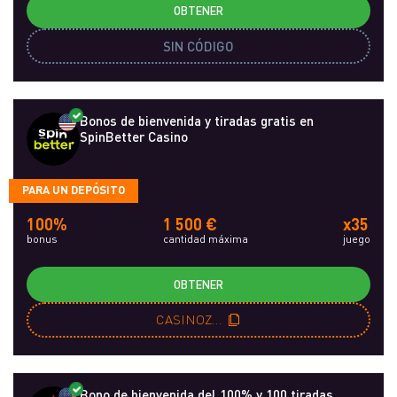
OBTENER
SIN CÓDIGO
Bonos de bienvenida y tiradas gratis en
SpinBetter Casino
PARA UN DEPÓSITO
100%
1 500 €
x35
bonus
cantidad máxima
juego
OBTENER
CASINOZRU
Bono de bienvenida del 100% y 100 tiradas