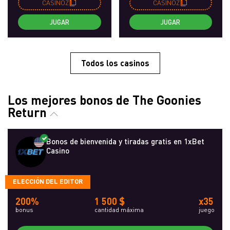
CASINOZ
CASINOZ
JUGAR
JUGAR
Todos los casinos
Los mejores bonos de The Goonies
Return
Bonos de bienvenida y tiradas gratis en 1xBet
Casino
ELECCIÓN DEL EDITOR
200%
1 500 $
x35
bonus
cantidad máxima
juego