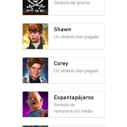
Símbolo del premio
Shawn
Un símbolo bien pagado
Corey
Un símbolo bien pagado
Espantapájaros
Símbolo de
remuneración media