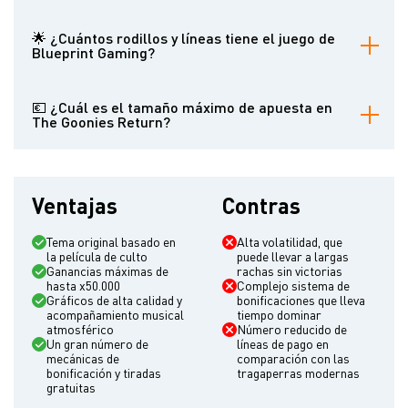
La tasa de rendimiento para el jugador es del 95,5%.
🌟 ¿Cuántos rodillos y líneas tiene el juego de
Blueprint Gaming?
La tragaperras online ofrece 5 rodillos en 3 filas y 20 líneas de
pago fijas.
💶 ¿Cuál es el tamaño máximo de apuesta en
The Goonies Return?
Los jugadores pueden apostar un máximo de 10 euros.
Ventajas
Contras
Tema original basado en
Alta volatilidad, que
la película de culto
puede llevar a largas
Ganancias máximas de
rachas sin victorias
hasta x50.000
Complejo sistema de
Gráficos de alta calidad y
bonificaciones que lleva
acompañamiento musical
tiempo dominar
atmosférico
Número reducido de
Un gran número de
líneas de pago en
mecánicas de
comparación con las
bonificación y tiradas
tragaperras modernas
gratuitas