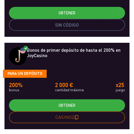
OBTENER
SIN CÓDIGO
Bonos de primer depósito de hasta el 200% en
JoyCasino
PARA UN DEPÓSITO
200%
2 000 €
x25
bonus
cantidad máxima
juego
OBTENER
CASINOZ