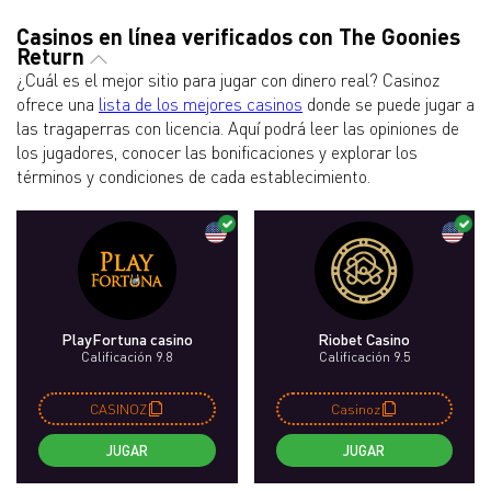
Casinos en línea verificados con The Goonies
Return
¿Cuál es el mejor sitio para jugar con dinero real? Casinoz
ofrece una
lista de los mejores casinos
donde se puede jugar a
las tragaperras con licencia. Aquí podrá leer las opiniones de
los jugadores, conocer las bonificaciones y explorar los
términos y condiciones de cada establecimiento.
PlayFortuna casino
Riobet Casino
Calificación 9.8
Calificación 9.5
CASINOZ
Casinoz
JUGAR
JUGAR