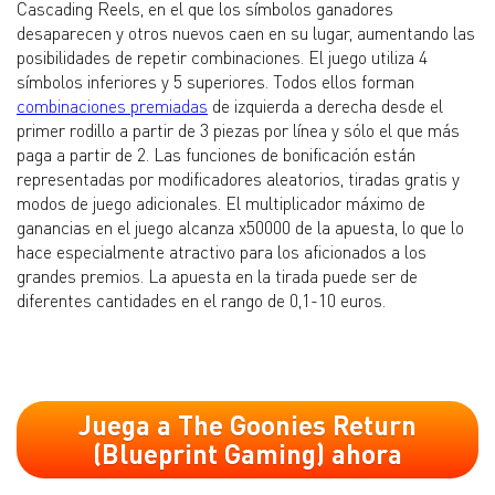
Cascading Reels, en el que los símbolos ganadores
desaparecen y otros nuevos caen en su lugar, aumentando las
posibilidades de repetir combinaciones. El juego utiliza 4
símbolos inferiores y 5 superiores. Todos ellos forman
combinaciones premiadas
de izquierda a derecha desde el
primer rodillo a partir de 3 piezas por línea y sólo el que más
paga a partir de 2. Las funciones de bonificación están
representadas por modificadores aleatorios, tiradas gratis y
modos de juego adicionales. El multiplicador máximo de
ganancias en el juego alcanza x50000 de la apuesta, lo que lo
hace especialmente atractivo para los aficionados a los
grandes premios. La apuesta en la tirada puede ser de
diferentes cantidades en el rango de 0,1-10 euros.
Juega a The Goonies Return
(Blueprint Gaming) ahora