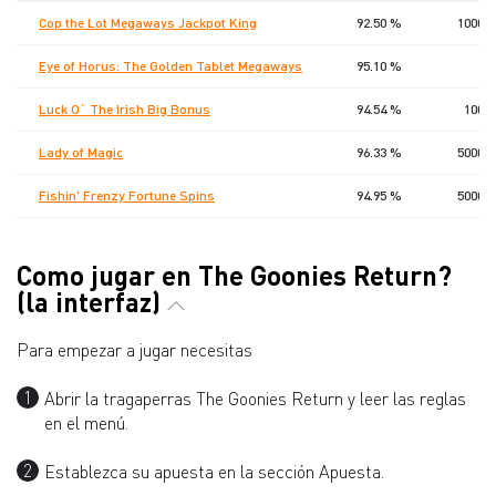
Cop the Lot Megaways Jackpot King
92.50 %
10000
Eye of Horus: The Golden Tablet Megaways
95.10 %
0
Luck O` The Irish Big Bonus
94.54 %
1000
Lady of Magic
96.33 %
50000
Fishin' Frenzy Fortune Spins
94.95 %
50000
Como jugar en The Goonies Return?
(la interfaz)
Para empezar a jugar necesitas
Abrir la tragaperras The Goonies Return y leer las reglas
en el menú.
Establezca su apuesta en la sección Apuesta.