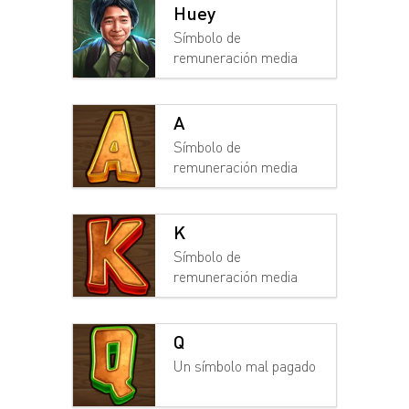
Huey
Símbolo de
remuneración media
A
Símbolo de
remuneración media
K
Símbolo de
remuneración media
Q
Un símbolo mal pagado