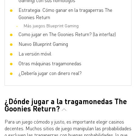
Gaming) con sus homólogos
Estrategia: Cómo ganar en la tragaperras The
Goonies Return
Más juegos Blueprint Gaming
Como jugar en The Goonies Return? (la interfaz)
Nuevo Blueprint Gaming
La versión móvil
Otras máquinas tragamonedas
¿Debería jugar con dinero real?
¿Dónde jugar a la tragamonedas The
Goonies Return?
Para un juego cómodo y justo, es importante elegir casinos
decentes. Muchos sitios de juego manipulan las probabilidades
o excluyen las tragaperras con buenas probabilidades, lo que