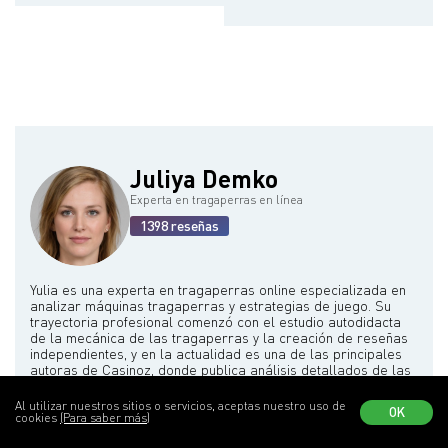
Juliya Demko
Experta en tragaperras en línea
1398 reseñas
Yulia es una experta en tragaperras online especializada en
analizar máquinas tragaperras y estrategias de juego. Su
trayectoria profesional comenzó con el estudio autodidacta
de la mecánica de las tragaperras y la creación de reseñas
independientes, y en la actualidad es una de las principales
autoras de Casinoz, donde publica análisis detallados de las
tragaperras en línea. Su trabajo se centra en la gestión de
riesgos, las características de los algoritmos de juego y
Al utilizar nuestros sitios o servicios, aceptas nuestro uso de
OK
cookies
(Para saber más)