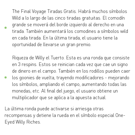
The Final Voyage Tiradas Gratis. Habrá muchos símbolos
Wild a lo largo de las cinco tiradas gratuitas. El comodín
grande se moverá del borde izquierdo al derecho en una
tirada. También aumentará los comodines a símbolos wild
en cada tirada. En la última tirada, el usuario tiene la
oportunidad de llevarse un gran premio.
Riqueza de Willy el Tuerto. Esta es una ronda que consiste
en 3 respins. Estos se reinician cada vez que cae un signo
de dinero en el campo. También en los rodillos pueden caer
los goonies de vuelta, trayendo modificadores - mejorando
los símbolos, ampliando el campo, aumentando todas las
monedas, etc. Al final del juego, el usuario obtiene un
multiplicador que se aplica a la apuesta actual.
La última ronda puede activarse si arriesga otras
recompensas y detiene la rueda en el símbolo especial One-
Eyed Willy Riches.