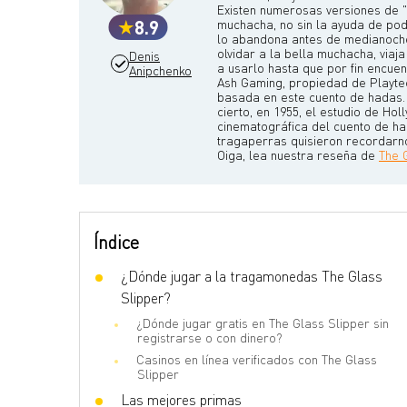
Existen numerosas versiones de 
8.9
muchacha, no sin la ayuda de pod
lo abandona antes de medianoche,
olvidar a la bella muchacha, viaj
Denis
a usarlo hasta que por fin encuen
Anipchenko
Ash Gaming, propiedad de Playte
basada en este cuento de hadas. 
cierto, en 1955, el estudio de H
cinematográfica del cuento de ha
tragaperras quisieron recordarno
Oiga, lea nuestra reseña de
The 
Índice
¿Dónde jugar a la tragamonedas The Glass
Slipper?
¿Dónde jugar gratis en The Glass Slipper sin
registrarse o con dinero?
Casinos en línea verificados con The Glass
Slipper
Las mejores primas