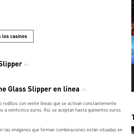
 los casinos
Slipper
e Glass Slipper en línea
o rodillos con veinte líneas que se activan constantemente.
o a veinticinco euros. Así, se aceptan hasta quinientos euros
pper las imágenes que forman combinaciones están situadas en