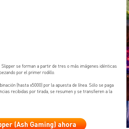
 Slipper se forman a partir de tres o más imágenes idénticas
pezando por el primer rodillo.
binación (hasta x5000) por la apuesta de línea. Sólo se paga
cias recibidas por tirada, se resumen y se transfieren a la
ipper (Ash Gaming) ahora