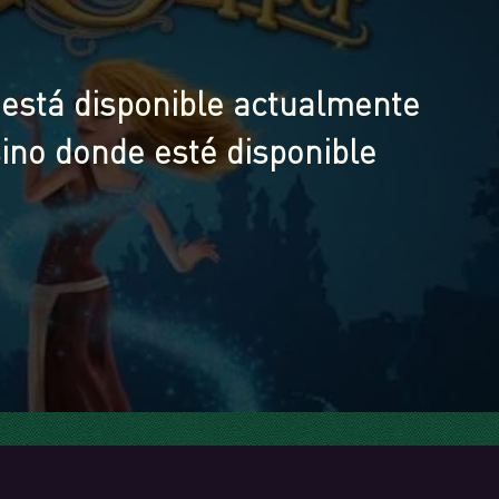
 está disponible actualmente
sino donde esté disponible