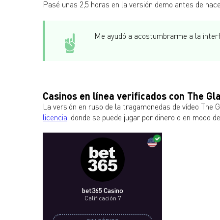
Pasé unas 2,5 horas en la versión demo antes de hace
Me ayudó a acostumbrarme a la interf
Casinos en línea verificados con The Gl
La versión en ruso de la tragamonedas de vídeo The 
licencia
, donde se puede jugar por dinero o en modo d
bet365 Casino
Calificación 7