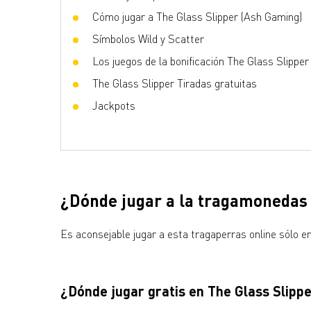
Cómo jugar a The Glass Slipper (Ash Gaming)
Símbolos Wild y Scatter
Los juegos de la bonificación The Glass Slipper
The Glass Slipper Tiradas gratuitas
Jackpots
¿Dónde jugar a la tragamonedas
Es aconsejable jugar a esta tragaperras online sólo en
¿Dónde jugar gratis en The Glass Slippe